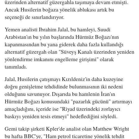
üzerinden alternatif güzergahla taşımaya devam etmişti.
Ancak Husilerin boğaza yönelik ablukası artık bu
seçeneği de sınırlandırıyor.
Yemen analisti Ibrahim Jalal, bu hamleyi, Suudi
Arabistan'ın bu yılın başlarında Hürmüz Boğazı'nın
kapanmasından bu yana giderek daha fazla kullandığı
alternatif güzergah olan "Süveyş Kanalı üzerinden yeniden
yönlendirme imkanını engelleme girişimi" olarak
tanımladı.
Jalal, Husilerin çatışmayı Kızıldeniz'in daha kuzeyine
doğru genişletme tehdidinde bulunmasının iki nedeni
olduğunu savunuyor. Dışarıda bu hamlenin İran'ın
Hürmüz Boğazı konusundaki "pazarlık gücünü" artırmayı
amaçladığını, içeride ise "Riyad üzerindeki zorlayıcı
baskıyı yeniden tesis etmeyi" hedeflediğini söyledi.
Gemi takip şirketi Kpler'de analist olan Matthew Wright
bu hafta BBC'ye, "Ham petrol ticaretine yönelik tehdit