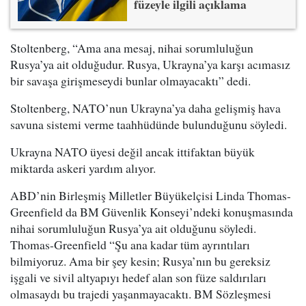
füzeyle ilgili açıklama
Stoltenberg, “Ama ana mesaj, nihai sorumluluğun
Rusya’ya ait olduğudur. Rusya, Ukrayna’ya karşı acımasız
bir savaşa girişmeseydi bunlar olmayacaktı” dedi.
Stoltenberg, NATO’nun Ukrayna’ya daha gelişmiş hava
savuna sistemi verme taahhüdünde bulunduğunu söyledi.
Ukrayna NATO üyesi değil ancak ittifaktan büyük
miktarda askeri yardım alıyor.
ABD’nin Birleşmiş Milletler Büyükelçisi Linda Thomas-
Greenfield da BM Güvenlik Konseyi’ndeki konuşmasında
nihai sorumluluğun Rusya’ya ait olduğunu söyledi.
Thomas-Greenfield “Şu ana kadar tüm ayrıntıları
bilmiyoruz. Ama bir şey kesin; Rusya’nın bu gereksiz
işgali ve sivil altyapıyı hedef alan son füze saldırıları
olmasaydı bu trajedi yaşanmayacaktı. BM Sözleşmesi