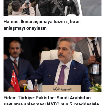
Hamas: İkinci aşamaya hazırız, İsrail
anlaşmayı onaylasın
Fidan: Türkiye-Pakistan-Suudi Arabistan
savunma anlaşması NATO'nun 5. maddesiyle