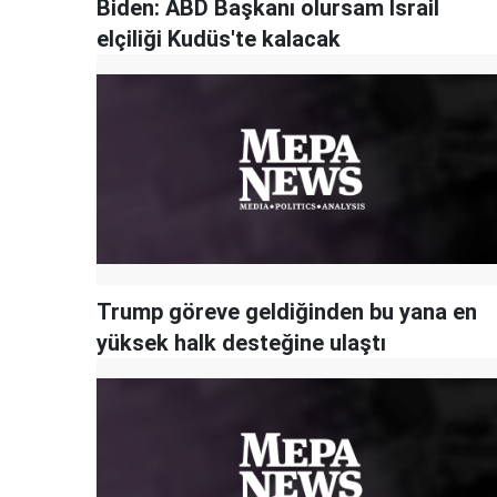
Biden: ABD Başkanı olursam İsrail
elçiliği Kudüs'te kalacak
Trump göreve geldiğinden bu yana en
yüksek halk desteğine ulaştı