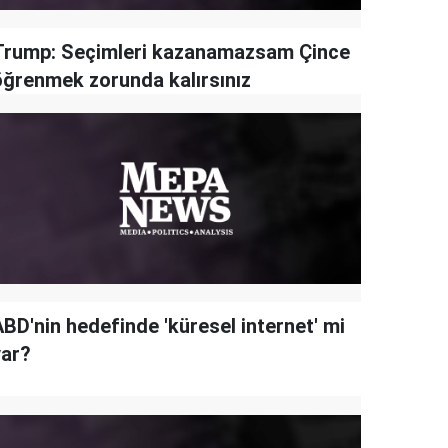
Trump: Seçimleri kazanamazsam Çince
öğrenmek zorunda kalırsınız
ABD'nin hedefinde 'küresel internet' mi
var?