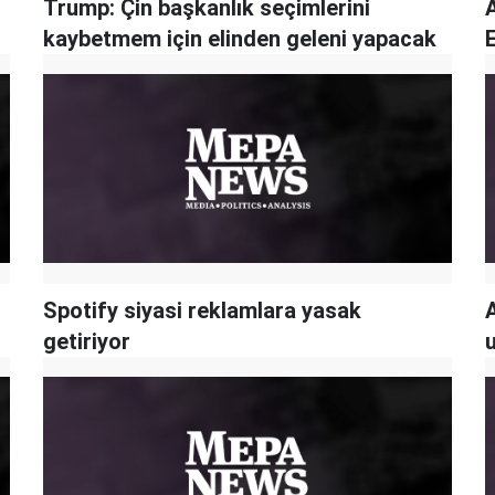
Trump: Çin başkanlık seçimlerini
kaybetmem için elinden geleni yapacak
Spotify siyasi reklamlara yasak
getiriyor
u