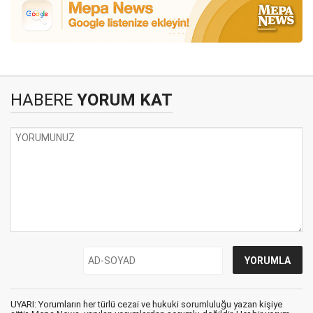
HABERE
YORUM KAT
UYARI: Yorumların her türlü cezai ve hukuki sorumluluğu yazan kişiye