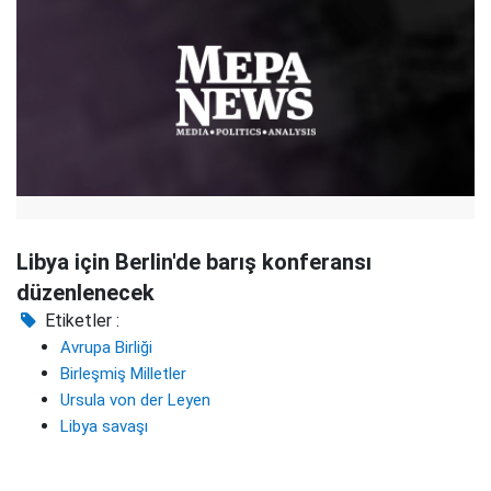
Libya için Berlin'de barış konferansı
düzenlenecek
Etiketler :
Avrupa Birliği
Birleşmiş Milletler
Ursula von der Leyen
Libya savaşı