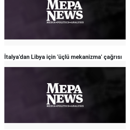
İtalya'dan Libya için 'üçlü mekanizma' çağrısı