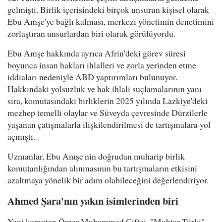
gelmişti. Birlik içerisindeki birçok unsurun kişisel olarak
Ebu Amşe'ye bağlı kalması, merkezi yönetimin denetimini
zorlaştıran unsurlardan biri olarak görülüyordu.
Ebu Amşe hakkında ayrıca Afrin'deki görev süresi
boyunca insan hakları ihlalleri ve zorla yerinden etme
iddiaları nedeniyle ABD yaptırımları bulunuyor.
Hakkındaki yolsuzluk ve hak ihlali suçlamalarının yanı
sıra, komutasındaki birliklerin 2025 yılında Lazkiye'deki
mezhep temelli olaylar ve Süveyda çevresinde Dürzilerle
yaşanan çatışmalarla ilişkilendirilmesi de tartışmalara yol
açmıştı.
Uzmanlar, Ebu Amşe'nin doğrudan muharip birlik
komutanlığından alınmasının bu tartışmaların etkisini
azaltmaya yönelik bir adım olabileceğini değerlendiriyor.
Ahmed Şara'nın yakın isimlerinden biri
Yeni komutan Ömer Muhammed Çiftçi, "Muhtar Türki"