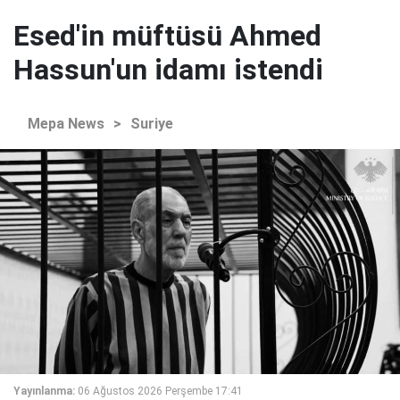
Esed'in müftüsü Ahmed
Hassun'un idamı istendi
Mepa News
>
Suriye
Yayınlanma:
06 Ağustos 2026 Perşembe 17:41