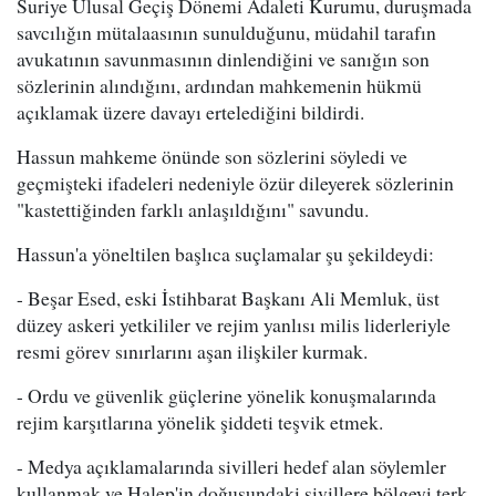
Suriye Ulusal Geçiş Dönemi Adaleti Kurumu, duruşmada
savcılığın mütalaasının sunulduğunu, müdahil tarafın
avukatının savunmasının dinlendiğini ve sanığın son
sözlerinin alındığını, ardından mahkemenin hükmü
açıklamak üzere davayı ertelediğini bildirdi.
Hassun mahkeme önünde son sözlerini söyledi ve
geçmişteki ifadeleri nedeniyle özür dileyerek sözlerinin
"kastettiğinden farklı anlaşıldığını" savundu.
Hassun'a yöneltilen başlıca suçlamalar şu şekildeydi:
- Beşar Esed, eski İstihbarat Başkanı Ali Memluk, üst
düzey askeri yetkililer ve rejim yanlısı milis liderleriyle
resmi görev sınırlarını aşan ilişkiler kurmak.
- Ordu ve güvenlik güçlerine yönelik konuşmalarında
rejim karşıtlarına yönelik şiddeti teşvik etmek.
- Medya açıklamalarında sivilleri hedef alan söylemler
kullanmak ve Halep'in doğusundaki sivillere bölgeyi terk