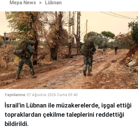
Mepa News
>
Lübnan
Yayınlanma:
07 Ağustos 2026 Cuma 09:40
İsrail'in Lübnan ile müzakerelerde, işgal ettiği
topraklardan çekilme taleplerini reddettiği
bildirildi.