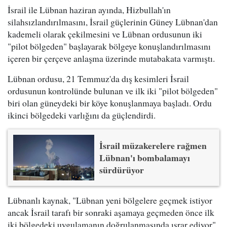
İsrail ile Lübnan haziran ayında, Hizbullah'ın
silahsızlandırılmasını, İsrail güçlerinin Güney Lübnan'dan
kademeli olarak çekilmesini ve Lübnan ordusunun iki
"pilot bölgeden" başlayarak bölgeye konuşlandırılmasını
içeren bir çerçeve anlaşma üzerinde mutabakata varmıştı.
Lübnan ordusu, 21 Temmuz'da dış kesimleri İsrail
ordusunun kontrolünde bulunan ve ilk iki "pilot bölgeden"
biri olan güneydeki bir köye konuşlanmaya başladı. Ordu
ikinci bölgedeki varlığını da güçlendirdi.
İsrail müzakerelere rağmen
Lübnan'ı bombalamayı
sürdürüyor
Lübnanlı kaynak, "Lübnan yeni bölgelere geçmek istiyor
ancak İsrail tarafı bir sonraki aşamaya geçmeden önce ilk
iki bölgedeki uygulamanın doğrulanmasında ısrar ediyor"