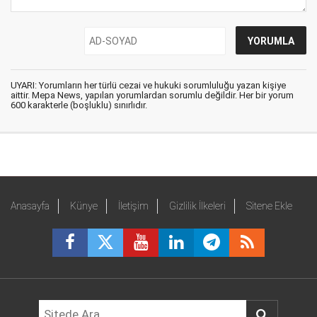
UYARI: Yorumların her türlü cezai ve hukuki sorumluluğu yazan kişiye
aittir. Mepa News, yapılan yorumlardan sorumlu değildir. Her bir yorum
600 karakterle (boşluklu) sınırlıdır.
Anasayfa
Künye
İletişim
Gizlilik İlkeleri
Sitene Ekle