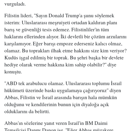
vurguladı.
Filistin lideri, ''Sayın Donald Trump'a şunu söylemek
isterim: Uluslararası meşruiyeti ortadan kaldıran planı
barış ve güvenliği tesis edemez. Filistinliler'in tüm
haklarını ellerinden alıyor. İki devletli bir çözüm arzularını
karşılamıyor. Eğer barışı empoze ederseniz kalıcı olmaz,
olamaz. Bu toprakları ilhak etme hakkını size kim veriyor?
Kudüs işgal edilmiş bir toprak. Bu şehri başka bir devlete
hediye olarak verme hakkına kim sahip olabilir?'' diye
konuştu.
''ABD tek arabulucu olamaz. Uluslararası toplumu İsrail
hükümeti üzerinde baskı uygulamaya çağırıyoruz'' diyen
Abbas, Filistin ve İsrail arasında barışın hala mümkün
olduğunu ve kendilerinin bunun için diyaloğa açık
olduklarını da belirtti.
Abbas'ın sözlerine yanıt veren Israil'in BM Daimi
Temsilcisi Danny Danon ise, ''Eğer Abbas müzakere