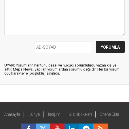
UYARI: Yorumların her türlü cezai ve hukuki sorumluluğu yazan kişiye
aittir. Mepa News, yapılan yorumlardan sorumlu değildir. Her bir yorum
600 karakterle (boşluklu) sınırlıdır.
Anasayfa
Künye
İletişim
Gizlilik İlkeleri
Sitene Ekle