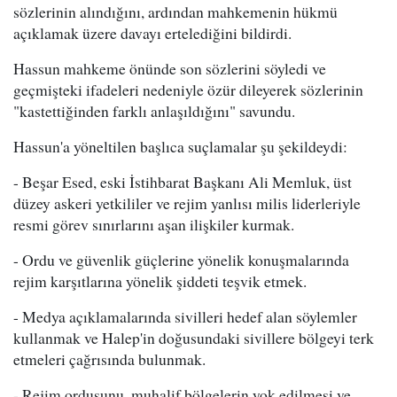
sözlerinin alındığını, ardından mahkemenin hükmü
açıklamak üzere davayı ertelediğini bildirdi.
Hassun mahkeme önünde son sözlerini söyledi ve
geçmişteki ifadeleri nedeniyle özür dileyerek sözlerinin
"kastettiğinden farklı anlaşıldığını" savundu.
Hassun'a yöneltilen başlıca suçlamalar şu şekildeydi:
- Beşar Esed, eski İstihbarat Başkanı Ali Memluk, üst
düzey askeri yetkililer ve rejim yanlısı milis liderleriyle
resmi görev sınırlarını aşan ilişkiler kurmak.
- Ordu ve güvenlik güçlerine yönelik konuşmalarında
rejim karşıtlarına yönelik şiddeti teşvik etmek.
- Medya açıklamalarında sivilleri hedef alan söylemler
kullanmak ve Halep'in doğusundaki sivillere bölgeyi terk
etmeleri çağrısında bulunmak.
- Rejim ordusunu, muhalif bölgelerin yok edilmesi ve