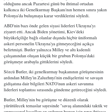
olduğunu ancak Pazartesi günü bu ihtimal ortadan
kalkınca iki Genelkurmay Başkanı'nın hemen sınıra yakın
Polonya'da buluşmaya karar verdiklerini söyledi.
ABD'nin bazı önde gelen siyasi liderleri Ukrayna'yı
ziyaret etti. Ancak Biden yönetimi, Kiev'deki
büyükelçiliğe bağlı olanlar dışında hiçbir üniformalı
askeri personelin Ukrayna'ya gitmeyeceğini açıkça
belirtmişti. Butler yalnızca Milley ve altı kıdemli
çalışanından oluşan küçük bir grubun Polonya'daki
görüşmeye arabayla gittiklerini söyledi.
Sözcü Butler, iki genelkurmay başkanının görüşmesinin
ardından Milley'in Zaluzhnyi'nin endişelerini ve savaşın
gidişatına dair bilgileri NATO'nun askeri savunma
liderleri toplantısı sırasında gündeme getireceğini söyledi.
Butler, Milley'nin bu görüşme ve düzenli olarak
yürütülecek temaslar sayesinde "savaş alanındaki taktik ve
operasyonel koşulları ve ordunun bunun için neye ihtiyacı