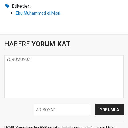
Etiketler :
Ebu Muhammed el Mısri
HABERE
YORUM KAT
UYARI: Yorumların her türlü cezai ve hukuki sorumluluğu yazan kişiye