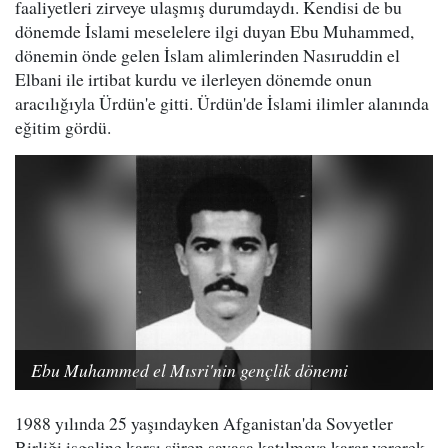
faaliyetleri zirveye ulaşmış durumdaydı. Kendisi de bu
dönemde İslami meselelere ilgi duyan Ebu Muhammed,
dönemin önde gelen İslam alimlerinden Nasıruddin el
Elbani ile irtibat kurdu ve ilerleyen dönemde onun
aracılığıyla Ürdün'e gitti. Ürdün'de İslami ilimler alanında
eğitim gördü.
Ebu Muhammed el Mısri'nin gençlik dönemi
1988 yılında 25 yaşındayken Afganistan'da Sovyetler
Birliği işgaline karşı süren savaşa katılmaya karar vererek