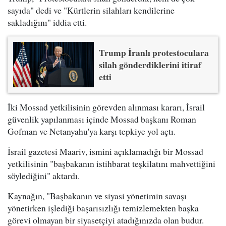
sayıda" dedi ve "Kürtlerin silahları kendilerine
sakladığını" iddia etti.
Trump İranlı protestoculara
silah gönderdiklerini itiraf
etti
İki Mossad yetkilisinin görevden alınması kararı, İsrail
güvenlik yapılanması içinde Mossad başkanı Roman
Gofman ve Netanyahu'ya karşı tepkiye yol açtı.
İsrail gazetesi Maariv, ismini açıklamadığı bir Mossad
yetkilisinin "başbakanın istihbarat teşkilatını mahvettiğini
söylediğini" aktardı.
Kaynağın, "Başbakanın ve siyasi yönetimin savaşı
yönetirken işlediği başarısızlığı temizlemekten başka
görevi olmayan bir siyasetçiyi atadığınızda olan budur.