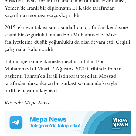
bırakıldı ancak zorunlu ikamete tabi tutuldu. Esir takası,
Yemen'de İranlı bir diplomatın El Kaide tarafından
kaçırılması sonrası gerçekleştirildi.
2015'teki esir takası sonrasında İran tarafından kendisine
kısmi bir özgürlük tanınan Ebu Muhammed el Mısri
faaliyetlerine düşük yoğunluklu da olsa devam etti. Çeşitli
çalışmalar kaleme aldı.
Tahran içerisinde ikamete mecbur tutulan Ebu
Muhammed el Mısri, 7 Ağustos 2020 tarihinde İran'ın
başkenti Tahran'da İsrail istihbarat teşkilatı Mossad
tarafından düzenlenen bir suikast sonucunda kızıyla
birlikte hayatını kaybetti.
Kaynak: Mepa News