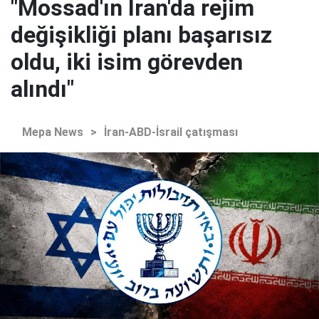
"Mossad'ın İran'da rejim
değişikliği planı başarısız
oldu, iki isim görevden
alındı"
Mepa News
>
İran-ABD-İsrail çatışması