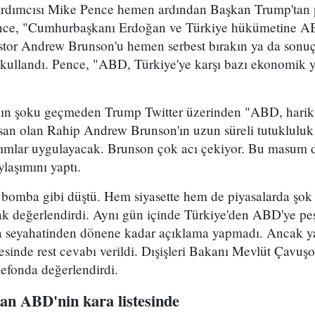
ımcısı Mike Pence hemen ardından Başkan Trump'tan p
Pence, "Cumhurbaşkanı Erdoğan ve Türkiye hükümetine 
stor Andrew Brunson'u hemen serbest bırakın ya da sonu
i kullandı. Pence, "ABD, Türkiye'ye karşı bazı ekonomik y
nın şoku geçmeden Trump Twitter üzerinden "ABD, harika 
nsan olan Rahip Andrew Brunson'ın uzun süreli tutukluluk 
ırımlar uygulayacak. Brunson çok acı çekiyor. Bu masum
ylaşımını yaptı.
omba gibi düştü. Hem siyasette hem de piyasalarda şok e
ak değerlendirdi. Aynı gün içinde Türkiye'den ABD'ye peş
seyahatinden dönene kadar açıklama yapmadı. Ancak yard
esinde rest cevabı verildi. Dışişleri Bakanı Mevlüt Çavu
efonda değerlendirdi.
kan ABD'nin kara listesinde