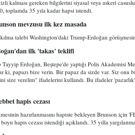
gizli kalması gereken bilgilerini siyasal veya askeri casus
, toplamda 35 yıla kadar hapsi istendi.
unson mevzusu ilk kez masada
rakılma talebi Washington'daki Trump-Erdoğan görüşmesin
ğan'dan ilk 'takas' teklifi
Tayyip Erdoğan, Beştepe'de yaptığı Polis Akademisi Me
 ki, papazı bize verin. Bir papaz da sizde var. Siz onu b
i size verelim" ifadelerini kullandı. Bu ifadeler 'pazarlık'
bbet hapis cezası
mesinin hazırlanmasını hapiste bekleyen Brunson için '
 boyu hapis cezası istendiği açıklandı. 35 yılla yargılan