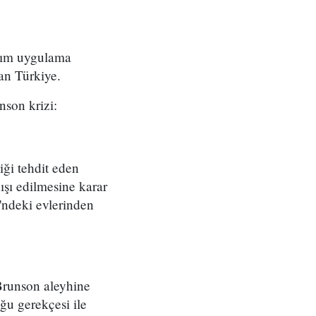
ırım uygulama
an Türkiye.
nson krizi:
iği tehdit eden
ışı edilmesine karar
i'ndeki evlerinden
 Brunson aleyhine
ğu gerekçesi ile