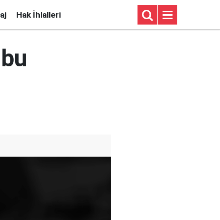
aj
Hak İhlalleri
 bu