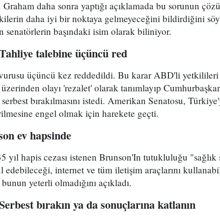
er. Graham daha sonra yaptığı açıklamada bu sorunun ç
şkilerin daha iyi bir noktaya gelmeyeceğini bildirdiğini s
n senatörlerin başındaki isim olarak biliniyor.
ahliye talebine üçüncü red
vurusu üçüncü kez reddedildi. Bu karar ABD'li yetkilileri 
üzerinden olayı 'rezalet' olarak tanımlayıp Cumhurbaşka
serbest bırakılmasını istedi. Amerikan Senatosu, Türkiye'y
ilmesine engel olmak için harekete geçti.
on ev hapsinde
35 yıl hapis cezası istenen Brunson'In tutukluluğu "sağlık
l edebileceği, internet ve tüm iletişim araçlarını kullanab
bunun yeterli olmadığını açıkladı.
erbest bırakın ya da sonuçlarına katlanın