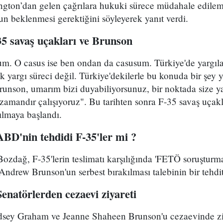
ington’dan gelen çağrılara hukuki sürece müdahale edile
beklenmesi gerektiğini söyleyerek yanıt verdi.
35 savaş uçakları ve Brunson
m. O casus ise ben ondan da casusum. Türkiye'de yargıl
k yargı süreci değil. Türkiye'dekilerle bu konuda bir şey y
unson, umarım bizi duyabiliyorsunuz, bir noktada size y
amandır çalışıyoruz". Bu tarihten sonra F-35 savaş uça
nılmaya başlandı.
ABD'nin tehdidi F-35'ler mi ?
zdağ, F-35'lerin teslimatı karşılığında 'FETÖ soruşturma
ndrew Brunson'un serbest bırakılması talebinin bir tehdi
enatörlerden cezaevi ziyareti
dsey Graham ve Jeanne Shaheen Brunson'u cezaevinde zi