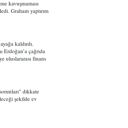
özüme kavuşmaması
öyledi. Graham yaptırım
ayağa kaldırdı.
nı Erdoğan’a çağrıda
e uluslararası finans
 sorunları" dikkate
ileceği şekilde ev