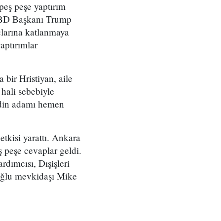
eş peşe yaptırım
ABD Başkanı Trump
çlarına katlanmaya
aptırımlar
bir Hristiyan, aile
hali sebebiyle
 din adamı hemen
tkisi yarattı. Ankara
 peşe cevaplar geldi.
ımcısı, Dışişleri
şoğlu mevkidaşı Mike