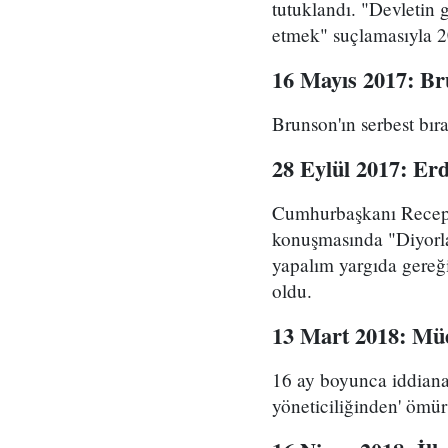
tutuklandı. "Devletin 
etmek" suçlamasıyla 20
16 Mayıs 2017: Br
Brunson'ın serbest bı
28 Eylül 2017: Erdo
Cumhurbaşkanı Recep 
konuşmasında "Diyorlar
yapalım yargıda gereğin
oldu.
13 Mart 2018: Müe
16 ay boyunca iddiana
yöneticiliğinden' ömür