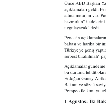
Önce ABD Başkan Yard
açıklamaları geldi. 
adına mesajım var: Pa
hazır olun" ifadelerin
uygulayacak" dedi.
Pence'in açıklamaları
babası ve harika bir i
Türkiye'ye geniş yapt
serbest bırakılmalı" pa
Açıklamalar gündeme b
bu durumu tehdit olar
Erdoğan Güney Afrika 
Bakanı ve sözcü seviy
Pompeo ile konuyu tel
1 Ağustos: İki Ba