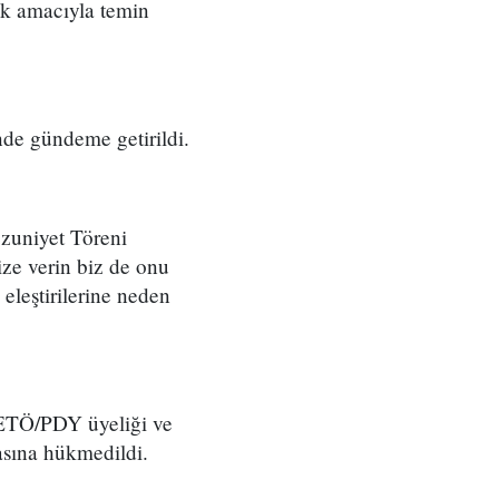
luk amacıyla temin
de gündeme getirildi.
zuniyet Töreni
ize verin biz de onu
 eleştirilerine neden
FETÖ/PDY üyeliği ve
masına hükmedildi.