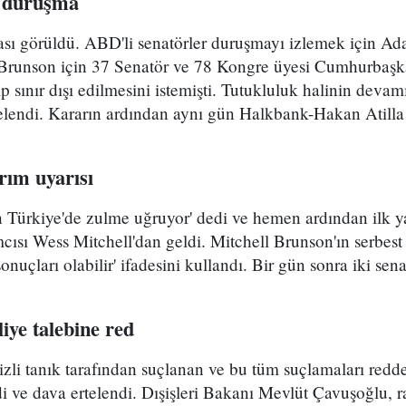
k duruşma
ası görüldü. ABD'li senatörler duruşmayı izlemek için Ad
Brunson için 37 Senatör ve 78 Kongre üyesi Cumhurbaş
ıp sınır dışı edilmesini istemişti. Tutukluluk halinin devam
elendi. Kararın ardından aynı gün Halkbank-Hakan Atilla
ırım uyarısı
Türkiye'de zulme uğruyor' dedi ve hemen ardından ilk y
cısı Wess Mitchell'dan geldi. Mitchell Brunson'ın serbes
sonuçları olabilir' ifadesini kullandı. Bir gün sonra iki sen
iye talebine red
izli tanık tarafından suçlanan ve bu tüm suçlamaları red
ldi ve dava ertelendi. Dışişleri Bakanı Mevlüt Çavuşoğlu, r