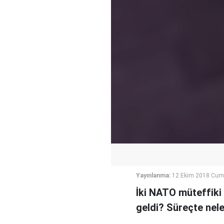
Yayınlanma:
12 Ekim 2018 Cum
İki NATO müteffiki 
geldi? Süreçte nel