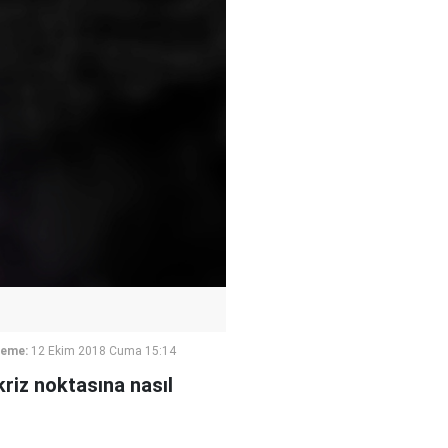
leme:
12 Ekim 2018 Cuma 15:14
kriz noktasına nasıl