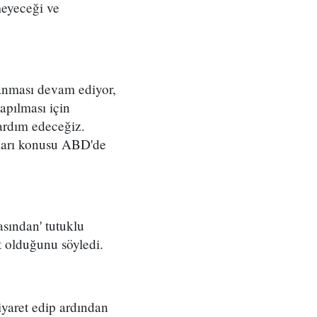
meyeceği ve
anması devam ediyor,
apılması için
ardım edeceğiz.
kları konusu ABD'de
sından' tutuklu
t olduğunu söyledi.
yaret edip ardından