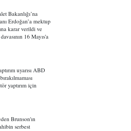
alet Bakanlığı’na
kanı Erdoğan’a mektup
ına karar verildi ve
 davasının 16 Mayıs'a
aptırım uyarısı ABD
t bırakılmaması
atör yaptırım için
deden Brunson'ın
ahibin serbest