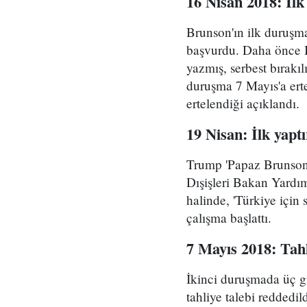
16 Nisan 2018: İl
Brunson'ın ilk duruşm
başvurdu. Daha önce 
yazmış, serbest bırakıl
duruşma 7 Mayıs'a ert
ertelendiği açıklandı.
19 Nisan: İlk yapt
Trump 'Papaz Brunson 
Dışişleri Bakan Yardım
halinde, 'Türkiye için 
çalışma başlattı.
7 Mayıs 2018: Tahl
İkinci duruşmada üç g
tahliye talebi reddedi