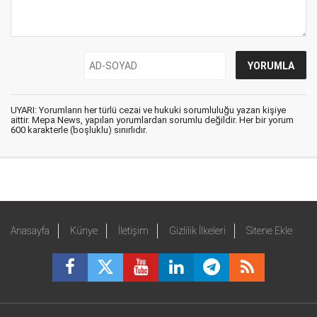
UYARI: Yorumların her türlü cezai ve hukuki sorumluluğu yazan kişiye
aittir. Mepa News, yapılan yorumlardan sorumlu değildir. Her bir yorum
600 karakterle (boşluklu) sınırlıdır.
Anasayfa
Künye
İletişim
Gizlilik İlkeleri
Sitene Ekle