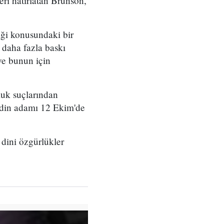
eri hatırlatan Brunson,
iği konusundaki bir
 daha fazla baskı
 ve bunun için
luk suçlarından
n din adamı 12 Ekim'de
dini özgürlükler