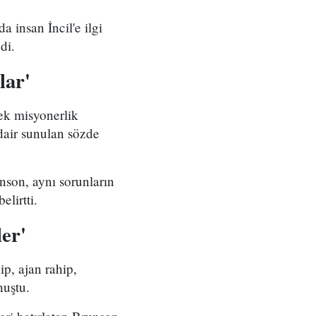
a insan İncil'e ilgi
di.
lar'
ek misyonerlik
dair sunulan sözde
nson, aynı sorunların
lirtti.
er'
ip, ajan rahip,
nuştu.