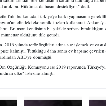
 saldırılarından bile kendisinin sorumlu tutulduğu haberl
l artık bu. Hükümet de basını destekliyor." dedi.
tleri'nin bu konuda Türkiye'ye baskı yapmasının gereklil
ington'un elindeki ekonomik kozları kullanarak Ankara'ya
irtti. Brunson kendisinin bu şekilde serbest bırakıldığını
innettar olduğunu dile getirdi.
 2016 yılında terör örgütleri adına suç işlemek ve casus
apiste kalmıştı. Tutukluğu daha sonra ev hapsine çevrile
n ardından ABD'ye dönmüştü.
Din Özgürlüğü Komisyonu ise 2019 raporunda Türkiye'yi 
dıran ülke" listesine almıştı.