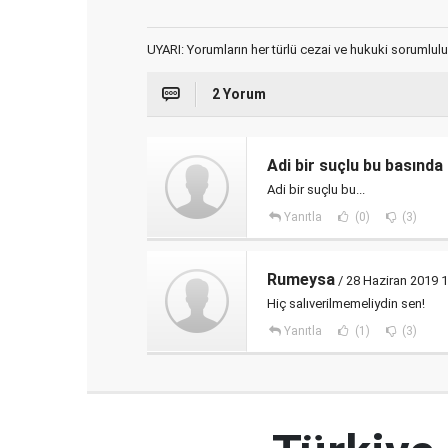
UYARI: Yorumların her türlü cezai ve hukuki sorumlulu
2 Yorum
Adi bir suçlu bu basınd
Adi bir suçlu bu...
Yanıtla
(0)
(3)
Rumeysa
/ 28 Haziran 2019 
Hiç salıverilmemeliydin sen!
Yanıtla
(1)
(3)