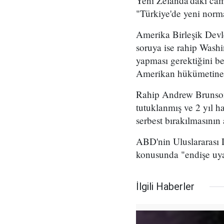
Yeni Zelanda'daki cami
"Türkiye'de yeni norma
Amerika Birleşik Devle
soruya ise rahip Wash
yapması gerektiğini bel
Amerikan hükümetine m
Rahip Andrew Brunson,
tutuklanmış ve 2 yıl h
serbest bırakılmasını
ABD'nin Uluslararası 
konusunda "endişe uyan
İlgili Haberler