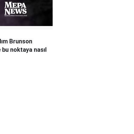
dım Brunson
e bu noktaya nasıl
?