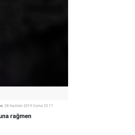
e:
28 Haziran 2019 Cuma 23:17
buna rağmen