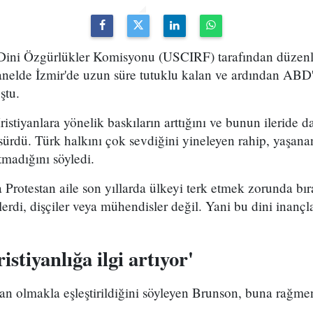
 Dini Özgürlükler Komisyonu (USCIRF) tarafından düzenl
anelde İzmir'de uzun süre tutuklu kalan ve ardından ABD'
ştu.
istiyanlara yönelik baskıların arttığını ve bunun ileride
 sürdü. Türk halkını çok sevdiğini yineleyen rahip, yaşan
madığını söyledi.
 Protestan aile son yıllarda ülkeyi terk etmek zorunda bır
iplerdi, dişçiler veya mühendisler değil. Yani bu dini inançl
stiyanlığa ilgi artıyor'
 olmakla eşleştirildiğini söyleyen Brunson, buna rağmen 