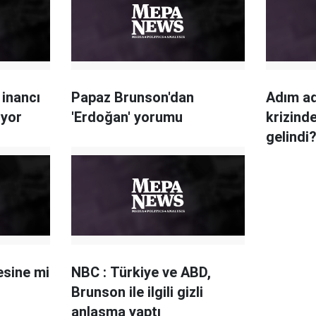
 inancı
Papaz Brunson'dan
Adım a
ıyor
'Erdoğan' yorumu
krizind
gelindi
esine mi
NBC : Türkiye ve ABD,
Brunson ile ilgili gizli
anlaşma yaptı