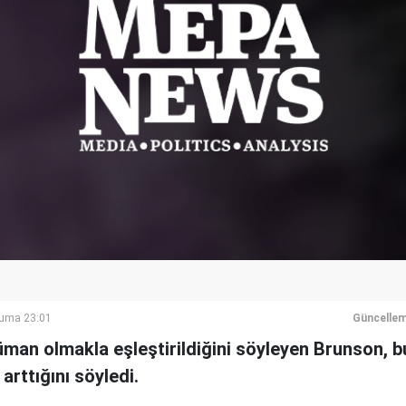
Cuma 23:01
Güncellem
man olmakla eşleştirildiğini söyleyen Brunson, 
 arttığını söyledi.