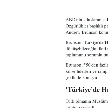
ABD'nin Uluslararası
Özgürlükler başlıklı p
Andrew Brunson konu
Brunson, Türkiye'de Hr
dönüşebileceğini ileri
toplumunu sorumlu tut
Brunson, "50'den fazla
kilise liderleri ve rah
şeklinde konuştu.
'Türkiye'de Hri
Türk olmanın Müslüman
arttığını söyledi.