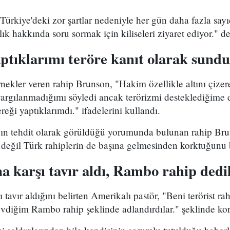
ürkiye'deki zor şartlar nedeniyle her gün daha fazla sayıd
lık hakkında soru sormak için kiliseleri ziyaret ediyor." de
aptıklarımı teröre kanıt olarak sundu
ekler veren rahip Brunson, "Hakim özellikle altını çizer
 yargılanmadığımı söyledi ancak terörizmi desteklediğime 
reği yaptıklarımdı." ifadelerini kullandı.
ığın tehdit olarak görüldüğü yorumunda bulunan rahip Bru
 değil Türk rahiplerin de başına gelmesinden korktuğunu be
 karşı tavır aldı, Rambo rahip dedil
 tavır aldığını belirten Amerikalı pastör, "Beni terörist rah
evdiğim Rambo rahip şeklinde adlandırdılar." şeklinde ko