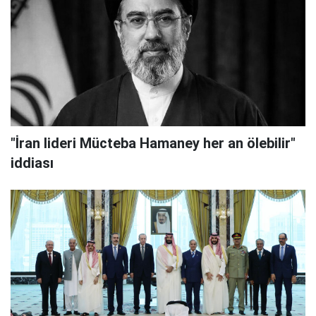
"İran lideri Mücteba Hamaney her an ölebilir"
iddiası