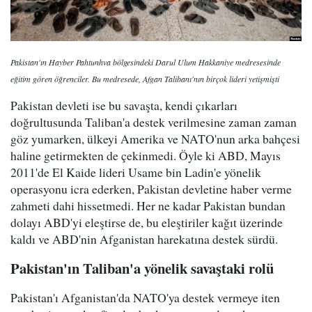
Pakistan'ın Hayber Pahtunhva bölgesindeki Darul Ulum Hakkaniye medresesinde
eğitim gören öğrenciler. Bu medresede, Afgan Talibanı'nın birçok lideri yetişmişti
Pakistan devleti ise bu savaşta, kendi çıkarları
doğrultusunda Taliban'a destek verilmesine zaman zaman
göz yumarken, ülkeyi Amerika ve NATO'nun arka bahçesi
haline getirmekten de çekinmedi. Öyle ki ABD, Mayıs
2011'de El Kaide lideri Usame bin Ladin'e yönelik
operasyonu icra ederken, Pakistan devletine haber verme
zahmeti dahi hissetmedi. Her ne kadar Pakistan bundan
dolayı ABD'yi eleştirse de, bu eleştiriler kağıt üzerinde
kaldı ve ABD'nin Afganistan harekatına destek sürdü.
Pakistan'ın Taliban'a yönelik savaştaki rolü
Pakistan'ı Afganistan'da NATO'ya destek vermeye iten