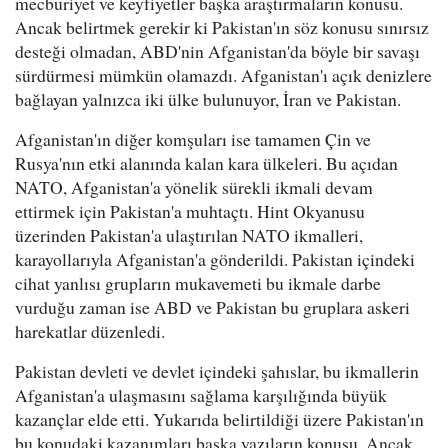
mecburiyet ve keyfiyetler başka araştırmaların konusu.
Ancak belirtmek gerekir ki Pakistan'ın söz konusu sınırsız
desteği olmadan, ABD'nin Afganistan'da böyle bir savaşı
sürdürmesi mümkün olamazdı. Afganistan'ı açık denizlere
bağlayan yalnızca iki ülke bulunuyor, İran ve Pakistan.
Afganistan'ın diğer komşuları ise tamamen Çin ve
Rusya'nın etki alanında kalan kara ülkeleri. Bu açıdan
NATO, Afganistan'a yönelik sürekli ikmali devam
ettirmek için Pakistan'a muhtaçtı. Hint Okyanusu
üzerinden Pakistan'a ulaştırılan NATO ikmalleri,
karayollarıyla Afganistan'a gönderildi. Pakistan içindeki
cihat yanlısı grupların mukavemeti bu ikmale darbe
vurduğu zaman ise ABD ve Pakistan bu gruplara askeri
harekatlar düzenledi.
Pakistan devleti ve devlet içindeki şahıslar, bu ikmallerin
Afganistan'a ulaşmasını sağlama karşılığında büyük
kazançlar elde etti. Yukarıda belirtildiği üzere Pakistan'ın
bu konudaki kazanımları başka yazıların konusu. Ancak