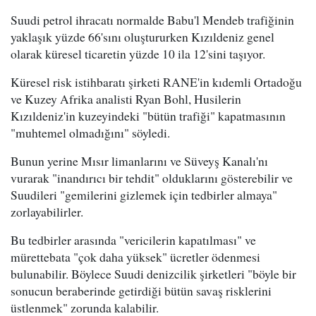
Suudi petrol ihracatı normalde Babu'l Mendeb trafiğinin
yaklaşık yüzde 66'sını oluştururken Kızıldeniz genel
olarak küresel ticaretin yüzde 10 ila 12'sini taşıyor.
Küresel risk istihbaratı şirketi RANE'in kıdemli Ortadoğu
ve Kuzey Afrika analisti Ryan Bohl, Husilerin
Kızıldeniz'in kuzeyindeki "bütün trafiği" kapatmasının
"muhtemel olmadığını" söyledi.
Bunun yerine Mısır limanlarını ve Süveyş Kanalı'nı
vurarak "inandırıcı bir tehdit" olduklarını gösterebilir ve
Suudileri "gemilerini gizlemek için tedbirler almaya"
zorlayabilirler.
Bu tedbirler arasında "vericilerin kapatılması" ve
mürettebata "çok daha yüksek" ücretler ödenmesi
bulunabilir. Böylece Suudi denizcilik şirketleri "böyle bir
sonucun beraberinde getirdiği bütün savaş risklerini
üstlenmek" zorunda kalabilir.