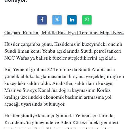
Gaspard Rouffin | Middle East Eye | Tercüme: Mepa News
Husiler çarşamba günü, Kızıldeniz'in kuzeyindeki önemli
Suudi liman kenti Yenbu açıklarında Suudi petrol tankeri
NCC Wafaa'ya balistik füzeler ateşlediklerini açıkladı.
Bu, Yemenli grubun 22 Temmuz'da Suudi Arabistan'a
yönelik abluka başlatmasından bu yana gerçekleştirdiği en
kuzeydeki saldırı oldu. Analistler, saldırıların kuzeye,
Mısır ve Süveyş Kanalı'na doğru kaymasının Körfez
krallığı üzerindeki ekonomik baskının artmasına yol
açacağı uyarısında bulunuyor.
Husiler şimdiye kadar çoğunlukla Yemen açıklarında,
Kızıldeniz'in güneyinde ve Aden Körfezi'ndeki gemileri
hedef almıştı. Grup, Wafaa'yı ablukayı ihlal etmek ve