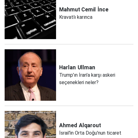
Mahmut Cemil
İnce
Kravatlı karınca
Harlan
Ullman
Trump'ın İran'a karşı askeri
seçenekleri neler?
Ahmed
Alqarout
İsrail'in Orta Doğu'nun ticaret