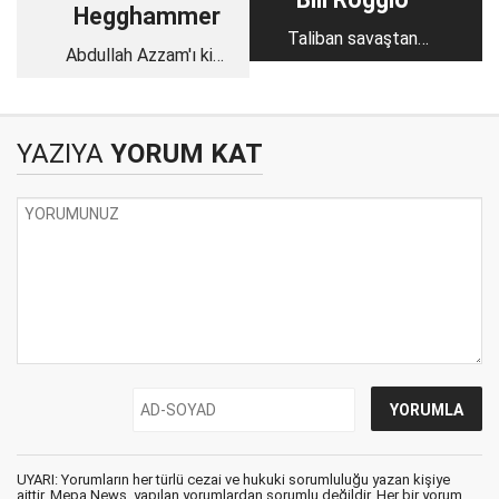
Hegghammer
Taliban savaştan
Abdullah Azzam'ı kim
yoruldu mu?
öldürdü?
YAZIYA
YORUM KAT
UYARI: Yorumların her türlü cezai ve hukuki sorumluluğu yazan kişiye
aittir. Mepa News, yapılan yorumlardan sorumlu değildir. Her bir yorum