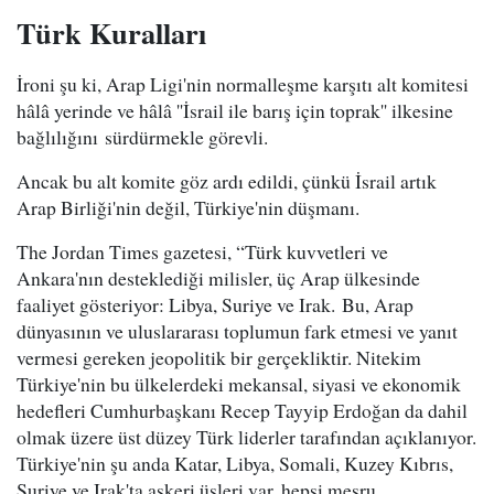
Türk Kuralları
İroni şu ki, Arap Ligi'nin normalleşme karşıtı alt komitesi
hâlâ yerinde ve hâlâ ''İsrail ile barış için toprak'' ilkesine
bağlılığını sürdürmekle görevli.
Ancak bu alt komite göz ardı edildi, çünkü İsrail artık
Arap Birliği'nin değil, Türkiye'nin düşmanı.
The Jordan Times gazetesi, “Türk kuvvetleri ve
Ankara'nın desteklediği milisler, üç Arap ülkesinde
faaliyet gösteriyor: Libya, Suriye ve Irak. Bu, Arap
dünyasının ve uluslararası toplumun fark etmesi ve yanıt
vermesi gereken jeopolitik bir gerçekliktir. Nitekim
Türkiye'nin bu ülkelerdeki mekansal, siyasi ve ekonomik
hedefleri Cumhurbaşkanı Recep Tayyip Erdoğan da dahil
olmak üzere üst düzey Türk liderler tarafından açıklanıyor.
Türkiye'nin şu anda Katar, Libya, Somali, Kuzey Kıbrıs,
Suriye ve Irak'ta askeri üsleri var, hepsi meşru