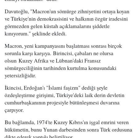
Davutoğlu, "Macron'un sömürge zihniyetini ortaya koyan
ve Türkiye'nin demokrasisini ve halkının özgür iradesini
görmezden gelen küstah açıklamalarını şiddetle
kınıyorum." şeklinde ekledi.
Macron, yeni kampanyasını başlatması sonrası birçok
sorunla karşı karşıya. Birincisi, çabaları ne olursa
olsun Kuzey Afrika ve Lübnan'daki Fransız
sömürgeciliğinin tarihinden kurtulma konusundaki
yetersizliğidir.
İkincisi, Erdoğan'ı "İslami faşizm" dediği şeyle
özdeşleştirme girişimi, Türkiye'deki laik derin devletin
cumhurbaşkanının projesiyle bütünleşmesi duvarına
çarpıyor.
Bu bağlamda, 1974'te Kuzey Kıbrıs'ın işgal emrini veren
hükümetin, bunu Yunan darbesinden sonra Türk ordusuna
dikte ederek yaptığı belirtiliyor.