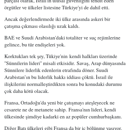
parçası olarak, İsrail'in ulusal güvenliğini tehdit eden
örgütler ve ülkeler listesine Türkiye'yi de dahil etti.
Ancak değerlendirmede iki ülke arasında askeri bir
çatışma çıkması olasılığı uzak kaldı.
BAE ve Suudi Arabistan'daki totaliter ve suç rejimlerine
gelince, bu tür endişeleri yok.
Korktukları tek şey, Tükiye'nin kendi halkları üzerinde
''Sünnilerin lideri'' misali etkisidir. Savaş, Arap dünyasında
Sünnilere liderlik edenlerin etrafında döner. Suudi
Arabistan’ın bu liderlik hakkı iddiası çöktü. İsrail ile
ilişkilerini normalleştirdikten sonra bu konudaki durumu
çok daha kötü olacak.
Fransa, Ortadoğu'da yeni bir çatışmayı ateşleyecek ne
cesarete ne de metanete sahip. Fransa'nın lideri, kendi
ülkesinde şimdiye kadarki en az popüler cumhurbaşkanı.
Diğer Batı ülkeleri gibi Fransa da bir iç bölünme yaşıyor.