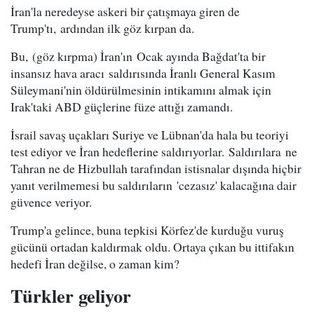
İran'la neredeyse askeri bir çatışmaya giren de
Trump'tı, ardından ilk göz kırpan da.
Bu, (göz kırpma) İran'ın Ocak ayında Bağdat'ta bir
insansız hava aracı saldırısında İranlı General Kasım
Süleymani'nin öldürülmesinin intikamını almak için
Irak'taki ABD güçlerine füze attığı zamandı.
İsrail savaş uçakları Suriye ve Lübnan'da hala bu teoriyi
test ediyor ve İran hedeflerine saldırıyorlar. Saldırılara ne
Tahran ne de Hizbullah tarafından istisnalar dışında hiçbir
yanıt verilmemesi bu saldırıların 'cezasız' kalacağına dair
güvence veriyor.
Trump'a gelince, buna tepkisi Körfez'de kurduğu vuruş
gücünü ortadan kaldırmak oldu. Ortaya çıkan bu ittifakın
hedefi İran değilse, o zaman kim?
Türkler geliyor