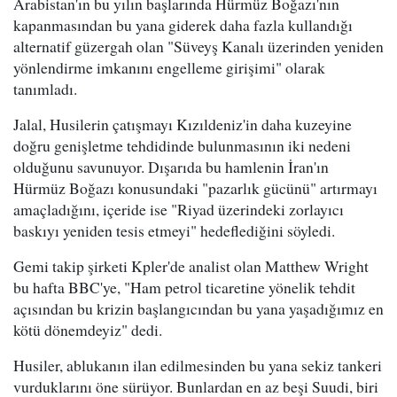
Arabistan'ın bu yılın başlarında Hürmüz Boğazı'nın
kapanmasından bu yana giderek daha fazla kullandığı
alternatif güzergah olan "Süveyş Kanalı üzerinden yeniden
yönlendirme imkanını engelleme girişimi" olarak
tanımladı.
Jalal, Husilerin çatışmayı Kızıldeniz'in daha kuzeyine
doğru genişletme tehdidinde bulunmasının iki nedeni
olduğunu savunuyor. Dışarıda bu hamlenin İran'ın
Hürmüz Boğazı konusundaki "pazarlık gücünü" artırmayı
amaçladığını, içeride ise "Riyad üzerindeki zorlayıcı
baskıyı yeniden tesis etmeyi" hedeflediğini söyledi.
Gemi takip şirketi Kpler'de analist olan Matthew Wright
bu hafta BBC'ye, "Ham petrol ticaretine yönelik tehdit
açısından bu krizin başlangıcından bu yana yaşadığımız en
kötü dönemdeyiz" dedi.
Husiler, ablukanın ilan edilmesinden bu yana sekiz tankeri
vurduklarını öne sürüyor. Bunlardan en az beşi Suudi, biri