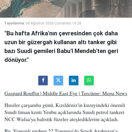
Yayınlanma:
08 Ağustos 2026 Cumartesi 16:28
"Bu hafta Afrika'nın çevresinden çok daha
uzun bir güzergah kullanan altı tanker gibi
bazı Suudi gemileri Babu'l Mendeb'ten geri
dönüyor."
Gaspard Rouffin | Middle East Eye | Tercüme: Mepa News
Husiler çarşamba günü, Kızıldeniz'in kuzeyindeki önemli
Suudi liman kenti Yenbu açıklarında Suudi petrol tankeri
NCC Wafaa'ya balistik füzeler ateşlediklerini açıkladı.
Bu, Yemenli grubun 22 Temmuz'da Suudi Arabistan'a