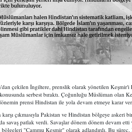
'dan çekilen İngiltere, prenslik olarak yönetilen Keşmir'i
e konusunda serbest bıraktı. Çoğunluğu Müslüman olan Keş
 dönemin prensi Hindistan ile yola devam etmeye karar ver
 karşı çıkmasıyla Pakistan ve Hindistan bölgeye askeri bir
sında savaş patlak verdi. Savaşlar dönem dönem devam ett
ği bölgeleri "Cammu Keşmir" olarak adlandırdı. Bu süreç,