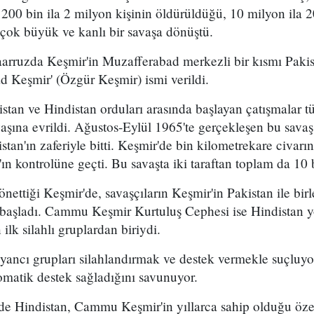
00 bin ila 2 milyon kişinin öldürüldüğü, 10 milyon ila 2
çok büyük ve kanlı bir savaşa dönüştü.
aarruzda Keşmir'in Muzafferabad merkezli bir kısmı Pakis
d Keşmir' (Özgür Keşmir) ismi verildi.
stan ve Hindistan orduları arasında başlayan çatışmalar 
aşına evrildi. Ağustos-Eylül 1965'te gerçekleşen bu savaş
stan'ın zaferiyle bitti. Keşmir'de bin kilometrekare civarı
ın kontrolüne geçti. Bu savaşta iki taraftan toplam da 10 
nettiği Keşmir'de, savaşçıların Keşmir'in Pakistan ile bir
n başladı. Cammu Keşmir Kurtuluş Cephesi ise Hindistan 
ilk silahlı gruplardan biriydi.
isyancı grupları silahlandırmak ve destek vermekle suçluyo
omatik destek sağladığını savunuyor.
de Hindistan, Cammu Keşmir'in yıllarca sahip olduğu özel