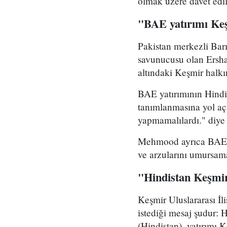
olmak üzere davet edil
"BAE yatırımı Ke
Pakistan merkezli Bar
savunucusu olan Ersha
altındaki Keşmir halkı
BAE yatırımının Hindis
tanımlanmasına yol a
yapmamalılardı." diye
Mehmood ayrıca BAE'ni
ve arzularını umursam
"Hindistan Keşmir
Keşmir Uluslararası İl
istediği mesaj şudur: 
(Hindistan), yatırımı 