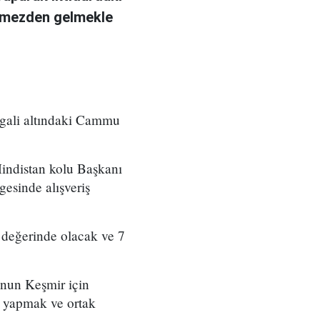
görmezden gelmekle
işgali altındaki Cammu
Hindistan kolu Başkanı
esinde alışveriş
r değerinde olacak ve 7
unun Keşmir için
m yapmak ve ortak