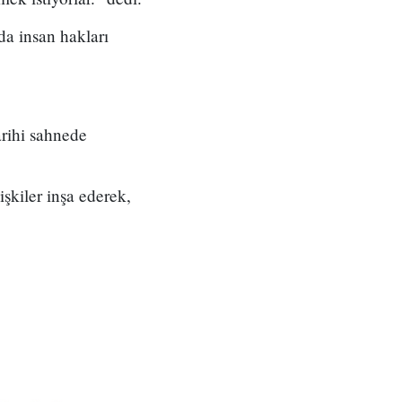
da insan hakları
tarihi sahnede
şkiler inşa ederek,