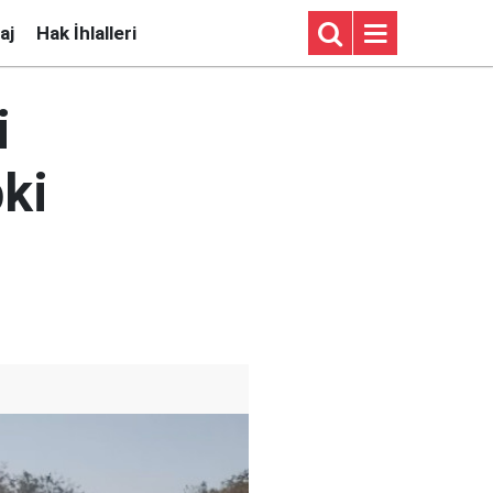
aj
Hak İhlalleri
i
ki