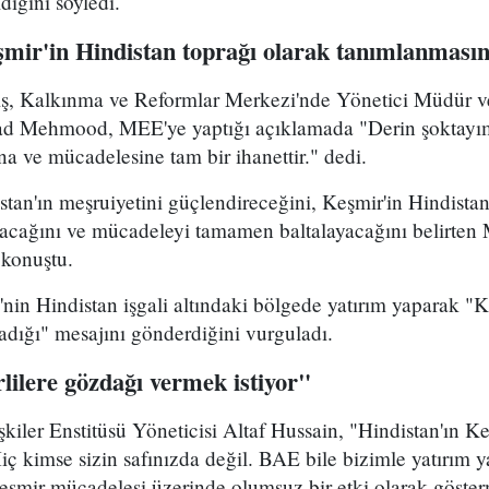
diğini söyledi.
şmir'in
Hindistan toprağı olarak tanımlanmasın
ış, Kalkınma ve Reformlar Merkezi'nde Yönetici Müdür ve
d Mehmood, MEE'ye yaptığı açıklamada "Derin şoktayım.
na ve mücadelesine tam bir ihanettir." dedi.
tan'ın meşruiyetini güçlendireceğini, Keşmir'in Hindistan
çacağını ve mücadeleyi tamamen baltalayacağını belirt
 konuştu.
n Hindistan işgali altındaki bölgede yatırım yaparak "Ke
adığı" mesajını gönderdiğini vurguladı.
lilere gözdağı vermek istiyor"
işkiler Enstitüsü Yöneticisi Altaf Hussain, "Hindistan'ın K
Hiç kimse sizin safınızda değil. BAE bile bizimle yatırım y
Keşmir mücadelesi üzerinde olumsuz bir etki olarak gösterm