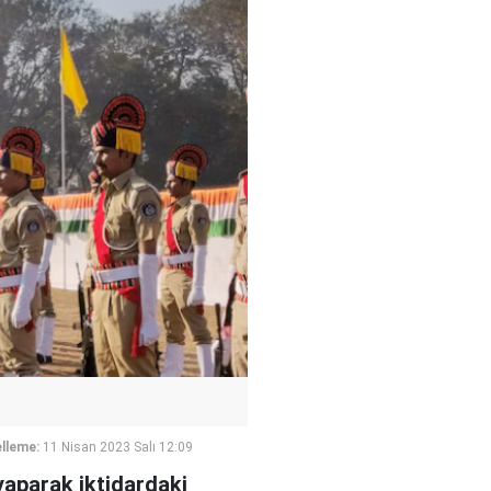
lleme:
11 Nisan 2023 Salı 12:09
 yaparak iktidardaki