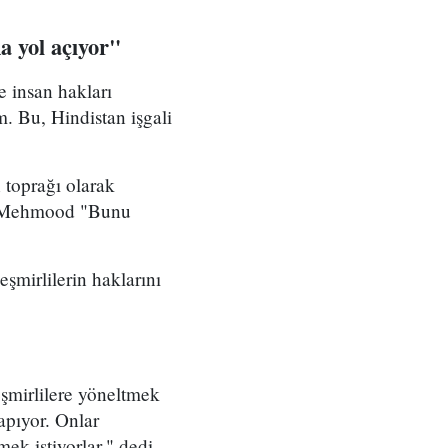
a yol açıyor"
 insan hakları
 Bu, Hindistan işgali
 toprağı olarak
en Mehmood "Bunu
şmirlilerin haklarını
eşmirlilere yöneltmek
apıyor. Onlar
ek istiyorlar." dedi.