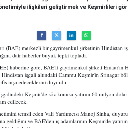
önetimiyle ilişkileri geliştirmek ve Keşmirlileri 
eri (BAE) merkezli bir gayrimenkul şirketinin Hindistan 
ığına dair haberler büyük tepki topladı.
EE) haberine göre, BAE'li gayrimenkul şirketi Emaar'ın 
 Hindistan işgali altındaki Cammu Keşmir'in Srinagar bölg
fis inşa edeceklerini duyurdu.
 işgalindeki Keşmir'de söz konusu yatırım 60 milyon dola
hdam edilecek.
etimini temsil eden Vali Yardımcısı Manoj Sinha, duyur
ına geldiğini ve BAE'den iş adamlarının Keşmir'de yatırı