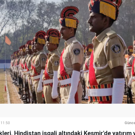
 11:50
Günce
kleri, Hindistan işgali altındaki Keşmir'de yatırım