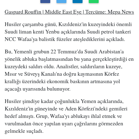
Gaspard Rouffin | Middle East Eye | Tercüme: Mepa News
Husiler çarşamba günü, Kızıldeniz'in kuzeyindeki önemli
Suudi liman kenti Yenbu açıklarında Suudi petrol tankeri
NCC Wafaa'ya balistik füzeler ateşlediklerini açıkladı.
Bu, Yemenli grubun 22 Temmuz'da Suudi Arabistan'a
yönelik abluka başlatmasından bu yana gerçekleştirdiği en
kuzeydeki saldırı oldu. Analistler, saldırıların kuzeye,
Mısır ve Süveyş Kanalı'na doğru kaymasının Körfez
krallığı üzerindeki ekonomik baskının artmasına yol
açacağı uyarısında bulunuyor.
Husiler şimdiye kadar çoğunlukla Yemen açıklarında,
Kızıldeniz'in güneyinde ve Aden Körfezi'ndeki gemileri
hedef almıştı. Grup, Wafaa'yı ablukayı ihlal etmek ve
vurulmadan önce yapılan uyarı çağrılarını görmezden
gelmekle suçladı.