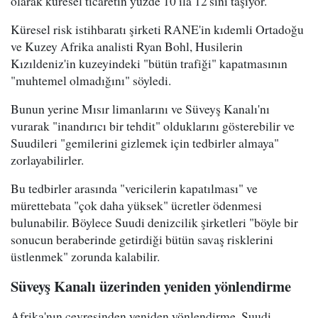
olarak küresel ticaretin yüzde 10 ila 12'sini taşıyor.
Küresel risk istihbaratı şirketi RANE'in kıdemli Ortadoğu
ve Kuzey Afrika analisti Ryan Bohl, Husilerin
Kızıldeniz'in kuzeyindeki "bütün trafiği" kapatmasının
"muhtemel olmadığını" söyledi.
Bunun yerine Mısır limanlarını ve Süveyş Kanalı'nı
vurarak "inandırıcı bir tehdit" olduklarını gösterebilir ve
Suudileri "gemilerini gizlemek için tedbirler almaya"
zorlayabilirler.
Bu tedbirler arasında "vericilerin kapatılması" ve
mürettebata "çok daha yüksek" ücretler ödenmesi
bulunabilir. Böylece Suudi denizcilik şirketleri "böyle bir
sonucun beraberinde getirdiği bütün savaş risklerini
üstlenmek" zorunda kalabilir.
Süveyş Kanalı üzerinden yeniden yönlendirme
Afrika'nın çevresinden yeniden yönlendirme, Suudi