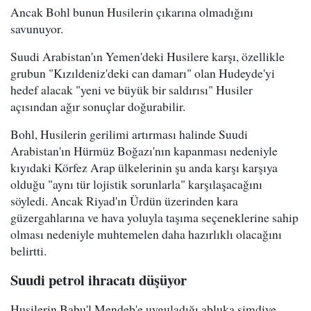
Ancak Bohl bunun Husilerin çıkarına olmadığını
savunuyor.
Suudi Arabistan'ın Yemen'deki Husilere karşı, özellikle
grubun "Kızıldeniz'deki can damarı" olan Hudeyde'yi
hedef alacak "yeni ve büyük bir saldırısı" Husiler
açısından ağır sonuçlar doğurabilir.
Bohl, Husilerin gerilimi artırması halinde Suudi
Arabistan'ın Hürmüz Boğazı'nın kapanması nedeniyle
kıyıdaki Körfez Arap ülkelerinin şu anda karşı karşıya
olduğu "aynı tür lojistik sorunlarla" karşılaşacağını
söyledi. Ancak Riyad'ın Ürdün üzerinden kara
güzergahlarına ve hava yoluyla taşıma seçeneklerine sahip
olması nedeniyle muhtemelen daha hazırlıklı olacağını
belirtti.
Suudi petrol ihracatı düşüyor
Husilerin Babu'l Mendeb'e uyguladığı abluka şimdiye