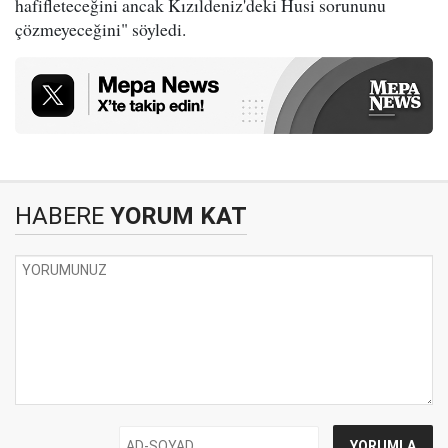
hafifleteceğini ancak Kızıldeniz'deki Husi sorununu
çözmeyeceğini" söyledi.
HABERE
YORUM KAT