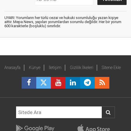
UYARI: Yorumların her türlü cezai ve hukuki sorumluluğu yazan kişiye
aittir. Mepa News, yapılan yorumlardan sorumlu değildir. Her bir yorum
600 karakterle (boşluklu) sınırlıdır.
Anasayfa
Künye
İletişim
Gizlilik İlkeleri
Sitene Ekle