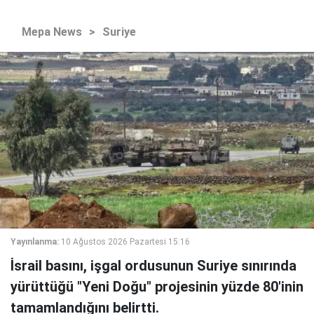
Mepa News
>
Suriye
Yayınlanma:
10 Ağustos 2026 Pazartesi 15:16
İsrail basını, işgal ordusunun Suriye sınırında
yürüttüğü "Yeni Doğu" projesinin yüzde 80'inin
tamamlandığını belirtti.