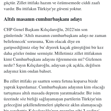
güçtür. Zillet ittifakı hazım ve özümsemede ciddi zaafı
vardır. Bu ittifakın Türkiye'ye güveni yoktur.
Altılı masanın cumhurbaşkanı adayı
CHP Genel Başkanı Kılıçdaroğlu, 2022'nin son
günlerinde 'Altılı masanın cumhurbaşkanı adayı ne zaman
belirlenecek' sorusuna, 'Kim olacak diye en
garipsediğimiz olay bu' diyerek kaçak güreştiğini bir kez
daha gözler önüne sermiştir. Milletimiz zillet ittifakının
kimi Cumhurbaşkanı adayını öğrenmesin mi? Gizlenen
nedir? Sayın Kılıçdaroğlu, adaysan çık açıkla, değilsen
adayınız kim ondan bahset.
Bu zillet ittifakı şu saatten sonra fırtına koparsa bizde
yaprak kıpırdamaz. Cumhurbaşkanı adayının kim olacağı
tartışması altılı masada deprem yaratmaktadır. Bir isim
üzerinde söz birliği sağlayamayan partilerin Türkiye'nin
geleceğini şekillendirmeleri şüphesiz aklın alamayacağı
bir garabettir. Kılıçdaroğlu'nun ergenler gibi 'Loading'