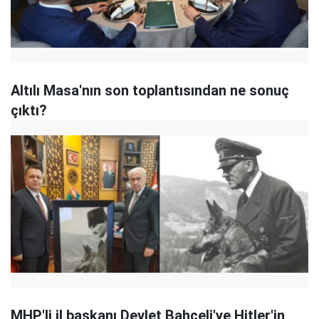
Altılı Masa'nın son toplantısından ne sonuç
çıktı?
MHP'li il başkanı Devlet Bahçeli'ye Hitler'in