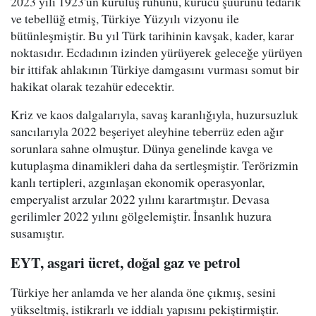
2023 yılı 1923'ün kuruluş ruhunu, kurucu şuurunu tedarik
ve tebellüğ etmiş, Türkiye Yüzyılı vizyonu ile
bütünleşmiştir. Bu yıl Türk tarihinin kavşak, kader, karar
noktasıdır. Ecdadının izinden yürüyerek geleceğe yürüyen
bir ittifak ahlakının Türkiye damgasını vurması somut bir
hakikat olarak tezahür edecektir.
Kriz ve kaos dalgalarıyla, savaş karanlığıyla, huzursuzluk
sancılarıyla 2022 beşeriyet aleyhine teberrüz eden ağır
sorunlara sahne olmuştur. Dünya genelinde kavga ve
kutuplaşma dinamikleri daha da sertleşmiştir. Terörizmin
kanlı tertipleri, azgınlaşan ekonomik operasyonlar,
emperyalist arzular 2022 yılını karartmıştır. Devasa
gerilimler 2022 yılını gölgelemiştir. İnsanlık huzura
susamıştır.
EYT, asgari ücret, doğal gaz ve petrol
Türkiye her anlamda ve her alanda öne çıkmış, sesini
yükseltmiş, istikrarlı ve iddialı yapısını pekiştirmiştir.