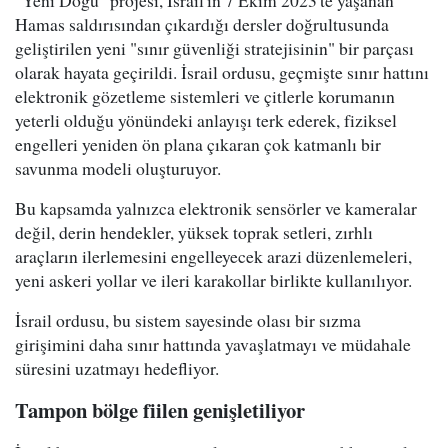
"Yeni Doğu" projesi, İsrail'in 7 Ekim 2023'te yaşanan
Hamas saldırısından çıkardığı dersler doğrultusunda
geliştirilen yeni "sınır güvenliği stratejisinin" bir parçası
olarak hayata geçirildi. İsrail ordusu, geçmişte sınır hattını
elektronik gözetleme sistemleri ve çitlerle korumanın
yeterli olduğu yönündeki anlayışı terk ederek, fiziksel
engelleri yeniden ön plana çıkaran çok katmanlı bir
savunma modeli oluşturuyor.
Bu kapsamda yalnızca elektronik sensörler ve kameralar
değil, derin hendekler, yüksek toprak setleri, zırhlı
araçların ilerlemesini engelleyecek arazi düzenlemeleri,
yeni askeri yollar ve ileri karakollar birlikte kullanılıyor.
İsrail ordusu, bu sistem sayesinde olası bir sızma
girişimini daha sınır hattında yavaşlatmayı ve müdahale
süresini uzatmayı hedefliyor.
Tampon bölge fiilen genişletiliyor