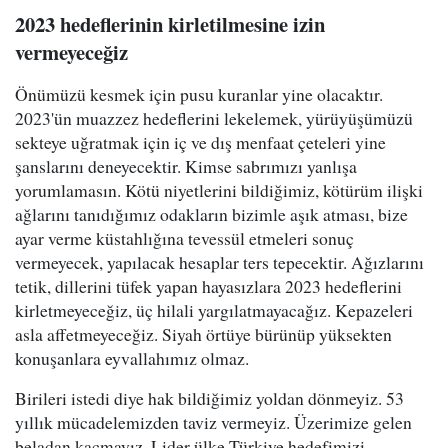
2023 hedeflerinin kirletilmesine izin
vermeyeceğiz
Önümüzü kesmek için pusu kuranlar yine olacaktır.
2023'ün muazzez hedeflerini lekelemek, yürüyüşümüzü
sekteye uğratmak için iç ve dış menfaat çeteleri yine
şanslarını deneyecektir. Kimse sabrımızı yanlışa
yorumlamasın. Kötü niyetlerini bildiğimiz, kötürüm ilişki
ağlarını tanıdığımız odakların bizimle aşık atması, bize
ayar verme küstahlığına tevessül etmeleri sonuç
vermeyecek, yapılacak hesaplar ters tepecektir. Ağızlarını
tetik, dillerini tüfek yapan hayasızlara 2023 hedeflerini
kirletmeyeceğiz, üç hilali yargılatmayacağız. Kepazeleri
asla affetmeyeceğiz. Siyah örtüye bürünüp yüksekten
konuşanlara eyvallahımız olmaz.
Birileri istedi diye hak bildiğimiz yoldan dönmeyiz. 53
yıllık mücadelemizden taviz vermeyiz. Üzerimize gelen
beladan kaçmayız. Lider ülke Türkiye hedefimizi