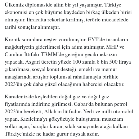
Ülkemiz diplomaside altın bir yıl yaşamıştır. Türkiye
ekonomisi en çok büyüme kaydeden birkaç ülkeden birisi
olmuştur. İhracatta rekorlar kırılmış, terörle mücadelede
tarihi sonuçlar alınmıştır.
Kronik sorunlara neşter vurulmuştur. EYT'de insanların
mağduriyetin giderilmesi için adım atılmıştır. MHP ve
Cumhur İttifakı TBMM'de gereğini gecikmeksizin
yapacak. Asgari ücretin yüzde 100 zamla 8 bin 500 liraya
çıkarılması, sosyal konut desteği, emekli ve memur
maaşlarında artışlar toplumsal rahatlamayla birlikte
2023'ün çok daha güzel olacağının habercisi olacaktır.
Karadeniz'de keşfedilen doğal gaz ve doğal gaz
fiyatlarında indirime girilmesi, Gabar'da bulunan petrol
2023'ün bereketi, Allah'ın lütfudur. Yerli ve milli otomobil
yapan, Kızılelma'yı gökyüzüyle buluşturan, muazzam
yollar açan, barajlar kuran, silah sanayinde atağa kalkan
Türkiye'mizle ne kadar gurur duysak azdır.