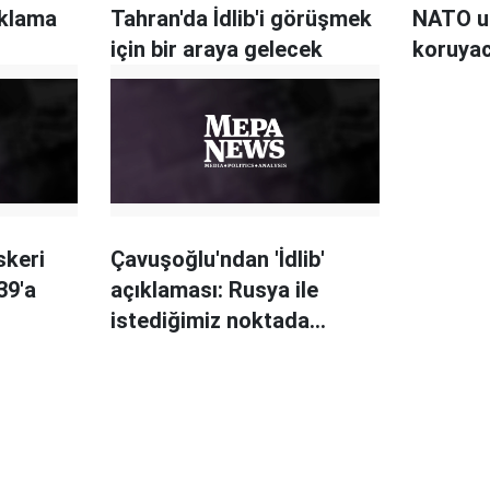
ıklama
Tahran'da İdlib'i görüşmek
NATO uç
için bir araya gelecek
koruya
skeri
Çavuşoğlu'ndan 'İdlib'
39'a
açıklaması: Rusya ile
istediğimiz noktada
değiliz