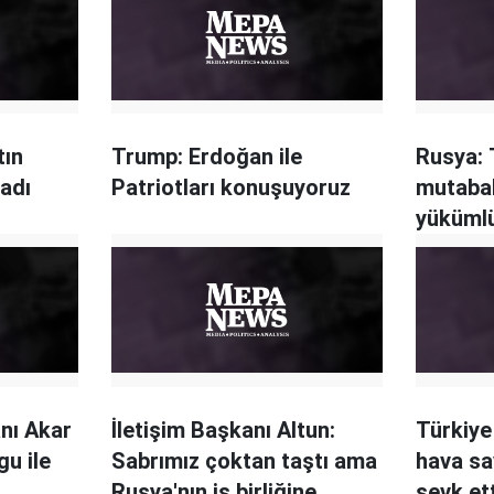
tın
Trump: Erdoğan ile
Rusya: 
ladı
Patriotları konuşuyoruz
mutaba
yükümlü
getirmi
nı Akar
İletişim Başkanı Altun:
Türkiye 
u ile
Sabrımız çoktan taştı ama
hava s
Rusya'nın iş birliğine
sevk et