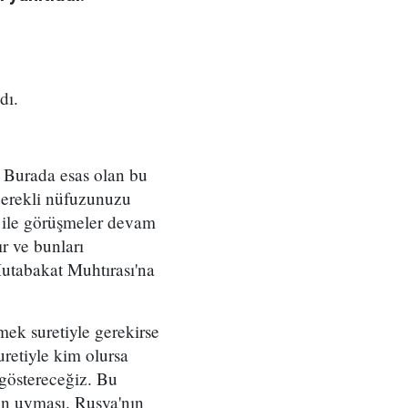
dı.
i. Burada esas olan bu
 gerekli nüfuzunuzu
a ile görüşmeler devam
r ve bunları
Mutabakat Muhtırası'na
mek suretiyle gerekirse
uretiyle kim olursa
 göstereceğiz. Bu
in uyması. Rusya'nın