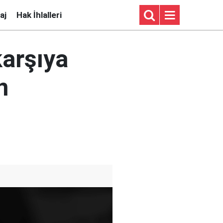
aj
Hak İhlalleri
karşıya
n