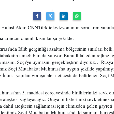
Hulusi Akar, CNNTürk televizyonunun sorularını yanıtla
alarından önemli kısımlar şu şekilde:
ası'nda İdlib gerginliği azaltma bölgesinin sınırları bell
tabakatın temeli burada yatıyor. Bunu ihlal eden rejime,
uymasını, Soçi'ye uymasını gerçekleştirin diyoruz… Rusy
imiz Soçi Mutabakat Muhtırası'na uygun şekilde yapılmıştı
 İran'la yapılan görüşmeler neticesinde belirlenen Soçi 
ırası'nın 5. maddesi çerçevesinde birliklerimizi sevk et
e ateşkesi sağlayacağız. Oraya birliklerimizi sevk etmek s
 dahil ateşkesin sağlanması için elimizden gelen gayreti
lentimiz Soçi Mutabakat Muhtırası'ndaki sınırlara herkes