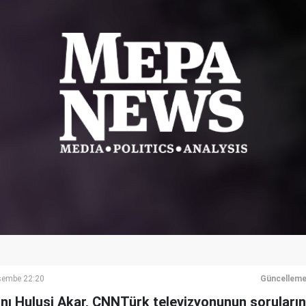
şembe 22:20
Güncelleme
ı Hulusi Akar, CNNTürk televizyonunun sorularını