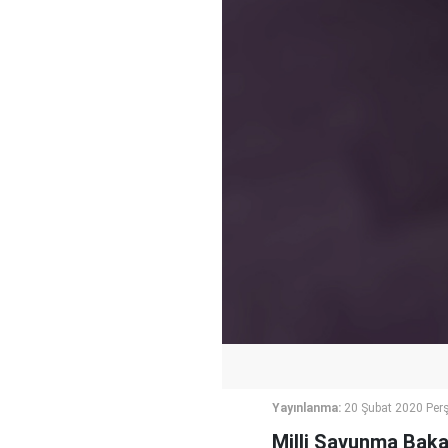
Yayınlanma:
20 Şubat 2020 Per
Milli Savunma Bakan