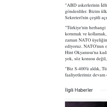
"ABD askerlerinin İdli
gönderdiler. Bizim ülk
Sekreteri'nin çeşitli aç
"Türkiye'nin herhangi 
korumak ve kollamak, h
zaman NATO üyeliğimiz
ediyoruz. NATO'nun op
Hint Okyanusu'na kada
yok, söz konusu değil,
"Biz S-400'ü aldık, Tü
faaliyetlerimiz devam
İlgili Haberler