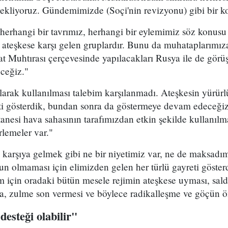
bekliyoruz. Gündemimizde (Soçi'nin revizyonu) gibi bir k
herhangi bir tavrımız, herhangi bir eylemimiz söz konusu
 ateşkese karşı gelen gruplardır. Bunu da muhataplarımıza
 Muhtırası çerçevesinde yapılacakları Rusya ile de gör
eceğiz."
arak kullanılması talebim karşılanmadı. Ateşkesin yürürl
ti gösterdik, bundan sonra da göstermeye devam edeceğiz
tanesi hava sahasının tarafımızdan etkin şekilde kullanıl
rlemeler var."
 karşıya gelmek gibi ne bir niyetimiz var, ne de maksadım
n olmaması için elimizden gelen her türlü gayreti göster
için oradaki bütün mesele rejimin ateşkese uyması, saldı
ya, zulme son vermesi ve böylece radikalleşme ve göçün 
esteği olabilir"