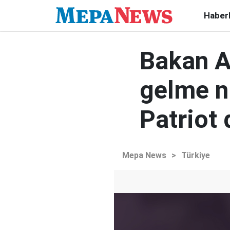
Haber
Bakan Ak
gelme n
Patriot 
Mepa News
>
Türkiye