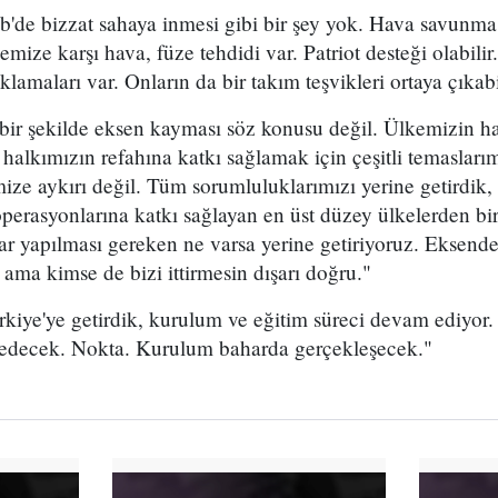
b'de bizzat sahaya inmesi gibi bir şey yok. Hava savunma 
emize karşı hava, füze tehdidi var. Patriot desteği olabil
ıklamaları var. Onların da bir takım teşvikleri ortaya çıkabi
bir şekilde eksen kayması söz konusu değil. Ülkemizin ha
alkımızın refahına katkı sağlamak için çeşitli temaslarım
e aykırı değil. Tüm sorumluluklarımızı yerine getirdik
erasyonlarına katkı sağlayan en üst düzey ülkelerden bi
r yapılması gereken ne varsa yerine getiriyoruz. Eksen
 ama kimse de bizi ittirmesin dışarı doğru."
rkiye'ye getirdik, kurulum ve eğitim süreci devam ediyor.
 edecek. Nokta. Kurulum baharda gerçekleşecek."