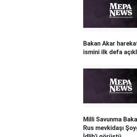
Bakan Akar hareka
ismini ilk defa açık
Milli Savunma Baka
Rus mevkidaşı Şoyg
İdlib'i görüştü