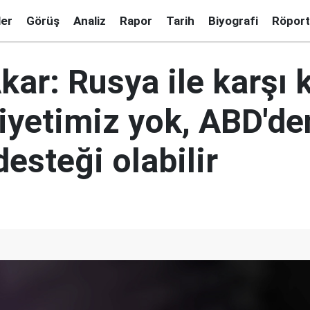
ler
Görüş
Analiz
Rapor
Tarih
Biyografi
Röport
ar: Rusya ile karşı 
iyetimiz yok, ABD'de
desteği olabilir