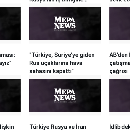
güveniyoruz
aması:
"Türkiye, Suriye'ye giden
AB'den İ
ayız"
Rus uçaklarına hava
çatışma
sahasını kapattı"
çağrısı
lişkin
Türkiye Rusya ve İran
İdlib'de