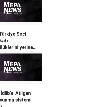
Türkiye Soçi
katı
lüklerini yerine
yor
İdlib’e 'Atılgan'
avunma sistemi
ti