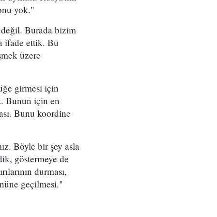
onu yok."
 değil. Burada bizim
 ifade ettik. Bu
üşmek üzere
üğe girmesi için
. Bunun için en
ması. Bunu koordine
ız. Böyle bir şey asla
dik, göstermeye de
rılarının durması,
önüne geçilmesi."