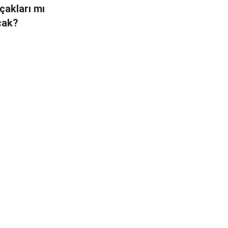
akları mı
cak?