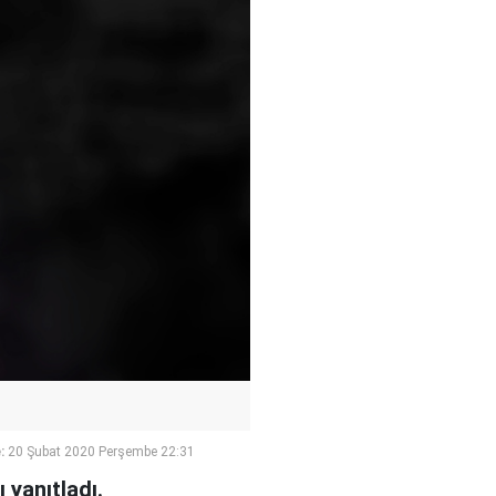
:
20 Şubat 2020 Perşembe 22:31
 yanıtladı.