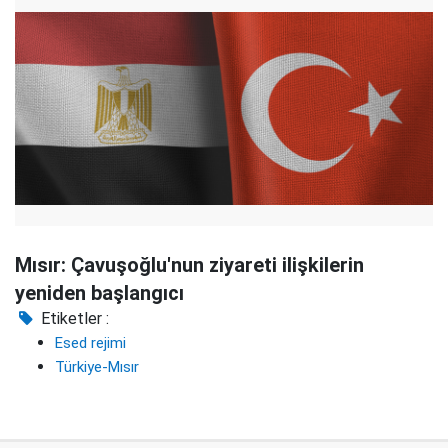
Mısır: Çavuşoğlu'nun ziyareti ilişkilerin
yeniden başlangıcı
Etiketler :
Esed rejimi
Türkiye-Mısır