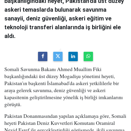
başkanlığındaki heyet, Pakistan'da üst düzey
askeri temaslarda bulunarak savunma
sanayii, deniz güvenliği, askeri eğitim ve
teknoloji transferi alanlarında iş birliğini ele
aldı.
Somali Savunma Bakanı Ahmed Muallim Fiki
başkanlığındaki üst düzey Mogadişu yönetimi heyeti,
Pakistan'ın başkenti İslamabad'da askeri yetkililerle bir
araya gelerek savunma, deniz güvenliği ve askeri
kapasitenin geliştirilmesine yönelik iş birliği imkanlarını
görüştü.
Pakistan Donanmasından yapılan açıklamaya göre, Somali
heyeti Pakistan Deniz Kuvvetleri Komutanı Oramiral
Nevid Eşref ile gerçekleştirdiği görüşmede, ikili savunma