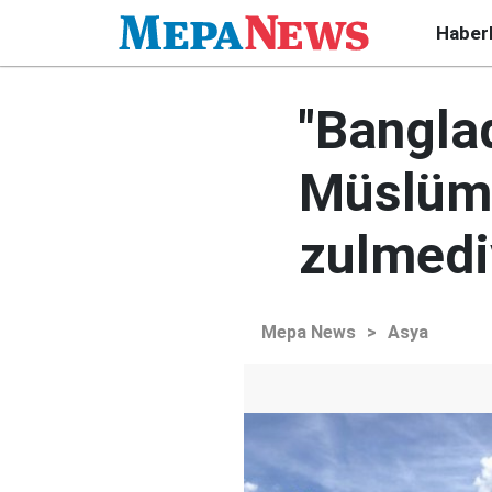
Haber
"Banglad
Müslüma
zulmedi
Mepa News
>
Asya