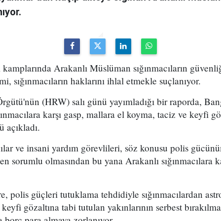
ıyor.
i kamplarında Arakanlı Müslüman sığınmacıların güvenli
mi, sığınmacıların haklarını ihlal etmekle suçlanıyor.
Örgütü'nün (HRW) salı günü yayımladığı bir raporda, Bang
ğınmacılara karşı gasp, mallara el koyma, taciz ve keyfi gö
ğü açıkladı.
lar ve insani yardım görevlileri, söz konusu polis gücün
en sorumlu olmasından bu yana Arakanlı sığınmacılara kar
, polis güçleri tutuklama tehdidiyle sığınmacılardan ast
se keyfi gözaltına tabi tutulan yakınlarının serbest bırakılm
a borç para almaya zorlanıyor.