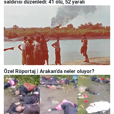
saldırısı düzenledi: 41 ölü, 52 yaralı
Özel Röportaj | Arakan'da neler oluyor?