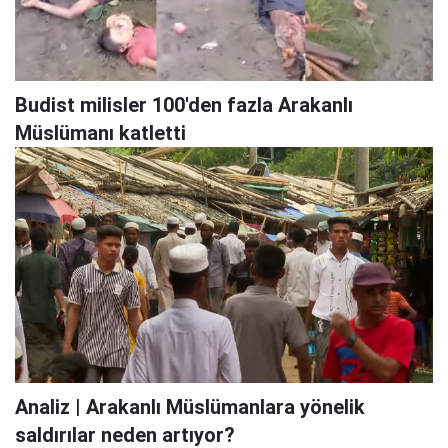
Budist milisler 100'den fazla Arakanlı
Müslümanı katletti
Analiz | Arakanlı Müslümanlara yönelik
saldırılar neden artıyor?