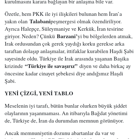
kurulmasını karara bağlayan bir anlaşma bile var.
Özetle, hem PKK ile iyi ilişkileri bulunan hem İran’a
Talabani
yakın olan
peşmergesi olmak özendiriliyor.
Ayrıca Halepçe, Süleymaniye ve Kerkük, İran tesirine
Barzani’
giriyor. Neden? Çünkü
yi bu bölgelerden atmak,
Irak ordusundan çok gerek yaydığı korku gerekse arka
taraftan dolaşıp anlaşmalar, ittifaklar kurabilen Haşdi Şabi
sayesinde oldu. Türkiye ile Irak arasında yaşanan Başika
“Türkiye ile savaşırız”
krizinde
diyen ve daha birkaç ay
öncesine kadar cinayet şebekesi diye andığımız Haşdi
Şabi.
YENİ ÇİZGİ, YENİ TABLO
Meselenin iyi tarafı, bütün bunlar olurken büyük şiddet
olaylarının yaşanmaması. An itibarıyla Bağdat yönetimi
de, Türkiye de, İran da durumdan memnun görünüyor.
Ancak memnuniyetin dozunu abartanlar da var ve