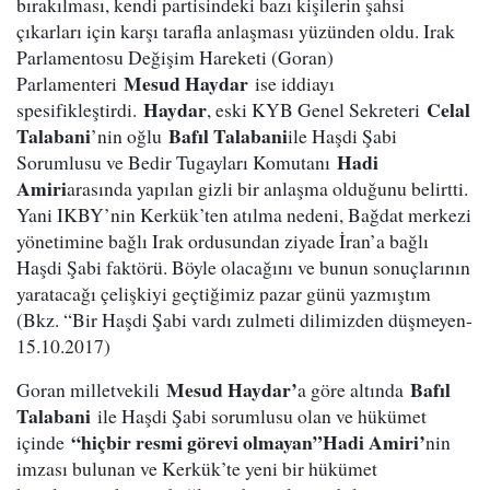
bırakılması, kendi partisindeki bazı kişilerin şahsi
çıkarları için karşı tarafla anlaşması yüzünden oldu. Irak
Parlamentosu Değişim Hareketi (Goran)
Mesud Haydar
Parlamenteri
ise iddiayı
Haydar
Celal
spesifikleştirdi.
, eski KYB Genel Sekreteri
Talabani
Bafıl Talabani
’nin oğlu
ile Haşdi Şabi
Hadi
Sorumlusu ve Bedir Tugayları Komutanı
Amiri
arasında yapılan gizli bir anlaşma olduğunu belirtti.
Yani IKBY’nin Kerkük’ten atılma nedeni, Bağdat merkezi
yönetimine bağlı Irak ordusundan ziyade İran’a bağlı
Haşdi Şabi faktörü. Böyle olacağını ve bunun sonuçlarının
yaratacağı çelişkiyi geçtiğimiz pazar günü yazmıştım
(Bkz. “Bir Haşdi Şabi vardı zulmeti dilimizden düşmeyen-
15.10.2017)
Mesud Haydar’
Bafıl
Goran milletvekili
a göre altında
Talabani
ile Haşdi Şabi sorumlusu olan ve hükümet
“hiçbir resmi görevi olmayan”
Hadi Amiri’
içinde
nin
imzası bulunan ve Kerkük’te yeni bir hükümet