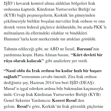
IŞİD’i kovarak kontrol altına aldıkları bölgeleri Irak
ordusuna kaptırdı. Kürdistan Yurtseverler Birliği’ne
(KYB) bağlı peşmergelerin, Kerkük’ün güneyinden
çekilmesiyle birlikte boşalan mevziler Irak ordusu ve ona
destek veren federal güçlerce dolduruldu, bu arada PKK’lı
militanların da ellerindeki silahlar ve bindikleri
Hummer’larla kent merkezinde tur attıkları görüldü.
Barzani’
Tahmin edileceği gibi, ne ABD ne İsrail,
nin
“Kürt devleti bir
yardımına koştu. Hatta Alman basını,
rüya olarak kalacak”
gibi analizlere yer verdi.
“Nasıl oldu da Irak ordusu bu kadar hızlı bir başarı
sağladı?”
sorusunun cevabı önemli. Zira Irak ordusu
dediğimiz şey, Haziran 2014’ten beri IŞİD (DEAŞ)
Musul’u işgal ederken ardına bile bakmadan kaçmasıyla
ünlü. Cevap Irak Kürdistan Yurtseverler Birliği (KYB)
Kosret Resul
Genel Sekreter Yardımcısı
’den
Resul’
gelsin.
e göre, Kerkük’ün Irak güvenlik güçlerine