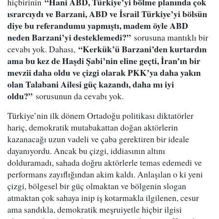
“Hani ABD, Türkiye’yi bölme planında çok
hiçbirinin
ısrarcıydı ve Barzani, ABD ve İsrail Türkiye’yi bölsün
diye bu referandumu yapmıştı, madem öyle ABD
neden Barzani’yi desteklemedi?”
sorusuna mantıklı bir
“Kerkük’ü Barzani’den kurtardın
cevabı yok. Dahası,
ama bu kez de Haşdi Şabi’nin eline geçti, İran’ın bir
mevzii daha oldu ve çizgi olarak PKK’ya daha yakın
olan Talabani Ailesi güç kazandı, daha mı iyi
oldu?”
sorusunun da cevabı yok.
Türkiye’nin ilk dönem Ortadoğu politikası diktatörler
hariç, demokratik mutabakattan doğan aktörlerin
kazanacağı uzun vadeli ve çaba gerektiren bir ideale
dayanıyordu. Ancak bu çizgi, iddiasının altını
dolduramadı, sahada doğru aktörlerle temas edemedi ve
performans zayıflığından akim kaldı. Anlaşılan o ki yeni
çizgi, bölgesel bir güç olmaktan ve bölgenin slogan
atmaktan çok sahaya inip iş kotarmakla ilgilenen, cesur
ama sandıkla, demokratik meşruiyetle hiçbir ilgisi