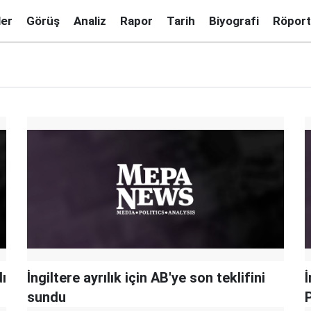
ler
Görüş
Analiz
Rapor
Tarih
Biyografi
Röport
ı
İngiltere ayrılık için AB'ye son teklifini
İ
sundu