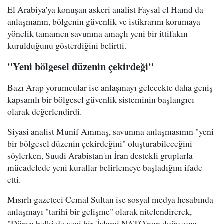
El Arabiya'ya konuşan askeri analist Faysal el Hamd da
anlaşmanın, bölgenin güvenlik ve istikrarını korumaya
yönelik tamamen savunma amaçlı yeni bir ittifakın
kurulduğunu gösterdiğini belirtti.
"Yeni bölgesel düzenin çekirdeği"
Bazı Arap yorumcular ise anlaşmayı gelecekte daha geniş
kapsamlı bir bölgesel güvenlik sisteminin başlangıcı
olarak değerlendirdi.
Siyasi analist Munif Ammaş, savunma anlaşmasının "yeni
bir bölgesel düzenin çekirdeğini" oluşturabileceğini
söylerken, Suudi Arabistan'ın İran destekli gruplarla
mücadelede yeni kurallar belirlemeye başladığını ifade
etti.
Mısırlı gazeteci Cemal Sultan ise sosyal medya hesabında
anlaşmayı "tarihi bir gelişme" olarak nitelendirerek,
"Dünya belki de yeni bir 'İslami NATO'nun doğuşuna