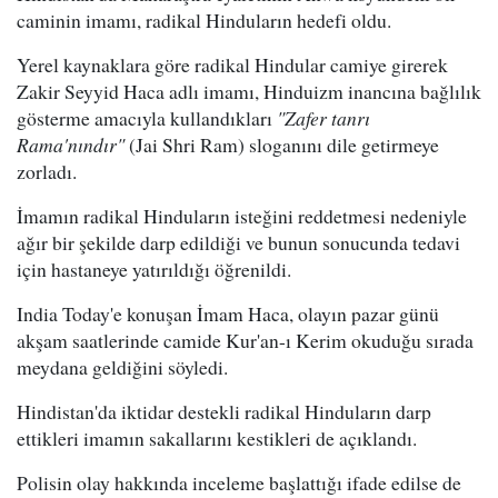
caminin imamı, radikal Hinduların hedefi oldu.
Yerel kaynaklara göre radikal Hindular camiye girerek
Zakir Seyyid Haca adlı imamı, Hinduizm inancına bağlılık
gösterme amacıyla kullandıkları
"Zafer tanrı
Rama'nındır"
(Jai Shri Ram) sloganını dile getirmeye
zorladı.
İmamın radikal Hinduların isteğini reddetmesi nedeniyle
ağır bir şekilde darp edildiği ve bunun sonucunda tedavi
için hastaneye yatırıldığı öğrenildi.
India Today'e konuşan İmam Haca, olayın pazar günü
akşam saatlerinde camide Kur'an-ı Kerim okuduğu sırada
meydana geldiğini söyledi.
Hindistan'da iktidar destekli radikal Hinduların darp
ettikleri imamın sakallarını kestikleri de açıklandı.
Polisin olay hakkında inceleme başlattığı ifade edilse de