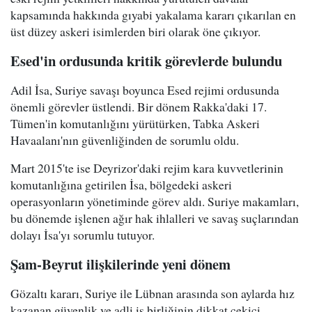
kapsamında hakkında gıyabi yakalama kararı çıkarılan en
üst düzey askeri isimlerden biri olarak öne çıkıyor.
Esed'in ordusunda kritik görevlerde bulundu
Adil İsa, Suriye savaşı boyunca Esed rejimi ordusunda
önemli görevler üstlendi. Bir dönem Rakka'daki 17.
Tümen'in komutanlığını yürütürken, Tabka Askeri
Havaalanı'nın güvenliğinden de sorumlu oldu.
Mart 2015'te ise Deyrizor'daki rejim kara kuvvetlerinin
komutanlığına getirilen İsa, bölgedeki askeri
operasyonların yönetiminde görev aldı. Suriye makamları,
bu dönemde işlenen ağır hak ihlalleri ve savaş suçlarından
dolayı İsa'yı sorumlu tutuyor.
Şam-Beyrut ilişkilerinde yeni dönem
Gözaltı kararı, Suriye ile Lübnan arasında son aylarda hız
kazanan güvenlik ve adli iş birliğinin dikkat çekici