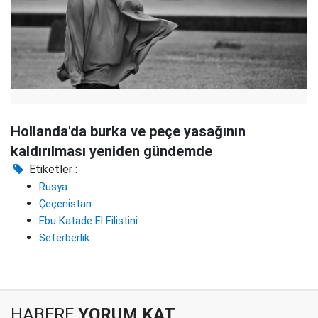
Hollanda'da burka ve peçe yasağının
kaldırılması yeniden gündemde
Etiketler :
Rusya
Çeçenistan
Ebu Katade El Filistini
Seferberlik
HABERE
YORUM KAT