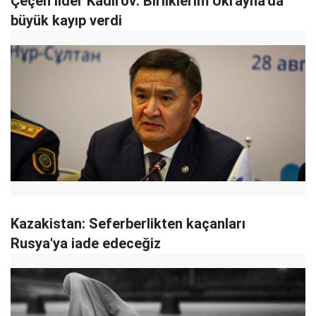
Çeçen lider Kadirov: Birliklerim Ukrayna'da
büyük kayıp verdi
Kazakistan: Seferberlikten kaçanları
Rusya'ya iade edeceğiz