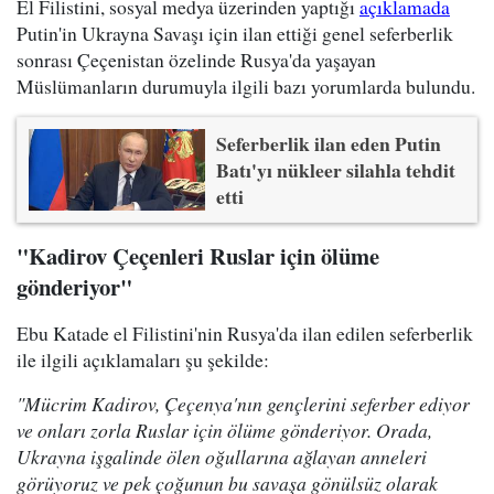
El Filistini, sosyal medya üzerinden yaptığı
açıklamada
Putin'in Ukrayna Savaşı için ilan ettiği genel seferberlik
sonrası Çeçenistan özelinde Rusya'da yaşayan
Müslümanların durumuyla ilgili bazı yorumlarda bulundu.
Seferberlik ilan eden Putin
Batı'yı nükleer silahla tehdit
etti
"Kadirov Çeçenleri Ruslar için ölüme
gönderiyor"
Ebu Katade el Filistini'nin Rusya'da ilan edilen seferberlik
ile ilgili açıklamaları şu şekilde:
"Mücrim Kadirov, Çeçenya'nın gençlerini seferber ediyor
ve onları zorla Ruslar için ölüme gönderiyor. Orada,
Ukrayna işgalinde ölen oğullarına ağlayan anneleri
görüyoruz ve pek çoğunun bu savaşa gönülsüz olarak