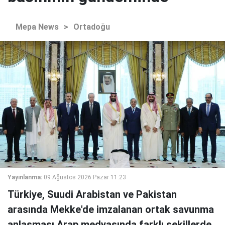
Mepa News
>
Ortadoğu
Yayınlanma:
09 Ağustos 2026 Pazar 11:23
Türkiye, Suudi Arabistan ve Pakistan
arasında Mekke'de imzalanan ortak savunma
anlaşması Arap medyasında farklı şekillerde