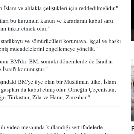
İslam ve ahlakla çeliştikleri için reddedilmelidir."
ları bu kurumun kanun ve kararlarını kabul şartı
ını inkar etmek olur."
 statükoyu ve sömürücüleri korumaya, işgal ve baskı
eniş mücadelelerini engellemeye yönelik."
i kuran BM'dir. BM, sonraki dönemlerde de İsrail'in
İsrail'i korumuştur."
ışındaki BM'ye üye olan bir Müslüman ülke, İslam
 gaspları da kabul etmiş olur. Örneğin Çeçenistan,
ğu Türkistan, Zila ve Harar, Zanzibar."
ili video mesajında kullandığı sert ifadelerle
F