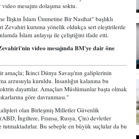
r video mesajını dolaşıma soktu.
ne İlişkin İslam Ümmetine Bir Nasihat" başlıklı
i Zevahiri kuruma yönelik oldukça sert eleştirilerde
mda İslam anlayışı ile çeliştiğini ifade etti.
Zevahiri'nin video mesajında BM'ye dair öne
bir amaçla; İkinci Dünya Savaşı'nın galiplerinin
a arzusuyla kuruldu. İnsanlığın kalanına bu
doktrin dayattılar. Amaçları Müslümanlar başta olmak
çıkarlarına göre davranması."
alipleri olan Birleşmiş Milletler Güvenlik
(ABD, İngiltere, Fransa, Rusya, Çin) devletler
e tutmaktadırlar. Bu sebeple en büyük suçlular da bu