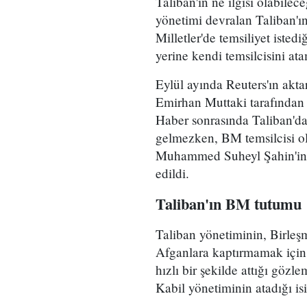
Taliban'ın ne ilgisi olabilec
yönetimi devralan Taliban'ın
Milletler'de temsiliyet isted
yerine kendi temsilcisini ata
Eylül ayında Reuters'ın akta
Emirhan Muttaki tarafından 
Haber sonrasında Taliban'da
gelmezken, BM temsilcisi o
Muhammed Suheyl Şahin'in a
edildi.
Taliban'ın BM tutumu
Taliban yönetiminin, Birleşm
Afganlara kaptırmamak için 
hızlı bir şekilde attığı gözl
Kabil yönetiminin atadığı i