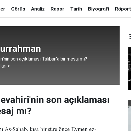
ler
Görüş
Analiz
Rapor
Tarih
Biyografi
Röport
durrahman
iri'nin son açıklaması Taliban'a bir mesaj mı?
ları >
 Zevahiri'nin son açıklaması
esaj mı?
nı As-Sahab, kısa bir süre önce Eymen ez-