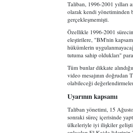
Taliban, 1996-2001 yılları 
olarak kendi yönetiminden b
gerçekleşmemişti.
Özellikle 1996-2001 süreci
eleştirilere, "BM'nin kapsamı
hükümlerin uygulanmayacağı,
tutuma sahip oldukları" para
Tüm bunlar dikkate alındığı
video mesajının doğrudan Tal
olabileceği değerlendirmeler
Uyarının kapsamı
Taliban yönetimi, 15 Ağustos
sonraki süreç içerisinde yap
ülkeleriyle iyi ilişkiler geliş
anlaşılan El Kaide liderini