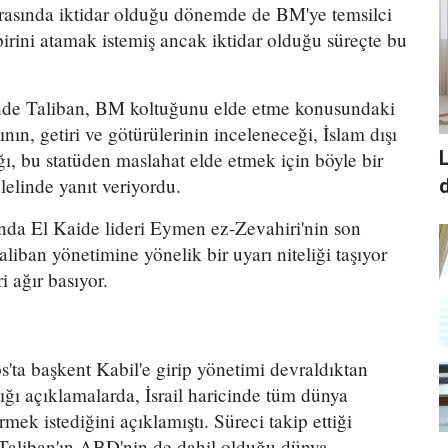
arasında iktidar olduğu dönemde de BM'ye temsilci
irini atamak istemiş ancak iktidar olduğu süreçte bu
nde Taliban, BM koltuğunu elde etme konusundaki
nın, getiri ve götürülerinin inceleneceği, İslam dışı
L
 bu statüden maslahat elde etmek için böyle bir
lelinde yanıt veriyordu.
d
nda El Kaide lideri Eymen ez-Zevahiri'nin son
iban yönetimine yönelik bir uyarı niteliği taşıyor
i ağır basıyor.
'ta başkent Kabil'e girip yönetimi devraldıktan
tığı açıklamalarda, İsrail haricinde tüm dünya
tirmek istediğini açıklamıştı. Süreci takip ettiği
n Taliban'ın ABD'nin de dahil olduğu dünya