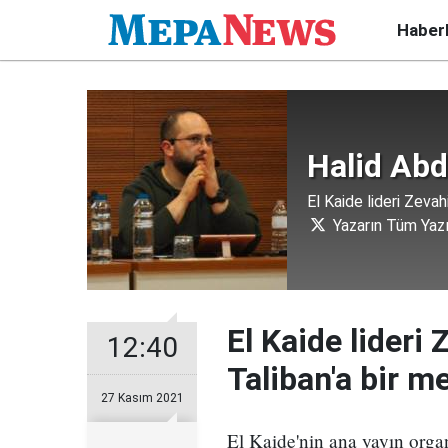
Haber
Halid Ab
El Kaide lideri Zevah
Yazarın Tüm Yazı
El Kaide lideri
12:40
Taliban'a bir m
27 Kasım 2021
El Kaide'nin ana yayın orga