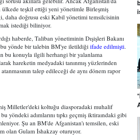
eği sorusu akıllara gelebilir. Ancak Afganistan'da
 ülkede teşkil ettiği yeni yönetimle Birleşmiş
i
iği, daha doğrusu eski Kabil yönetimi temsilcisinin
mak istediği biliniyor.
rdığı haberde, Taliban yönetiminin Dışişleri Bakanı
bu yönde bir talebin BM'ye iletildiği
ifade edilmişti
.
n bu konuyla ilgili herhangi bir yalanlama
larak hareketin medyadaki tanınmış yüzlerinden
tanmasının talep edileceği de aynı dönem rapor
iş Milletler'deki koltuğu diasporadaki muhalif
bu yöndeki adımlarını tıpkı geçmiş iktiraındaki gibi
emleniyor. Şu an BM'de Afganistan'ı temsilen, eski
sim olan Gulam İshakzay oturuyor.