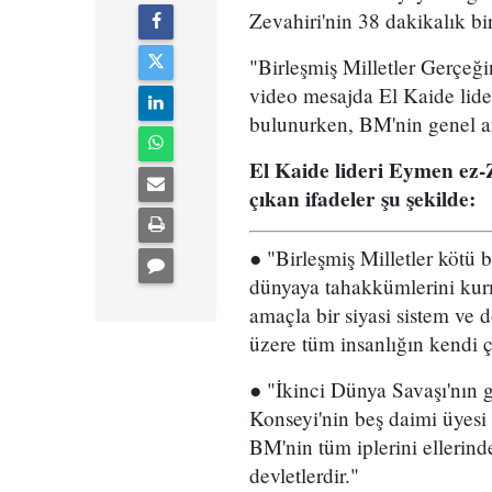
Zevahiri'nin 38 dakikalık bi
"Birleşmiş Milletler Gerçeği
video mesajda El Kaide lider
bulunurken, BM'nin genel anla
El Kaide lideri Eymen ez-
çıkan ifadeler şu şekilde:
● "Birleşmiş Milletler kötü 
dünyaya tahakkümlerini kurm
amaçla bir siyasi sistem ve 
üzere tüm insanlığın kendi 
● "İkinci Dünya Savaşı'nın g
Konseyi'nin beş daimi üyesi 
BM'nin tüm iplerini ellerind
devletlerdir."