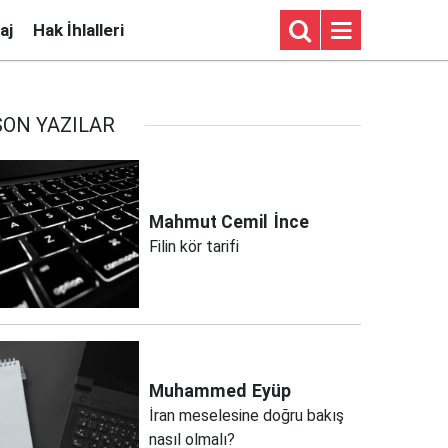
aj
Hak İhlalleri
SON YAZILAR
Mahmut Cemil
İnce
Filin kör tarifi
Muhammed
Eyüp
İran meselesine doğru bakış
nasıl olmalı?