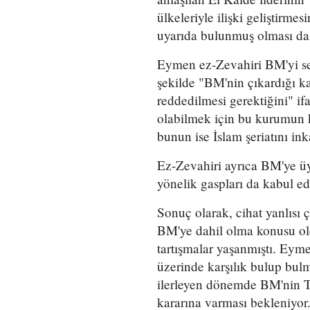
ülkeleriyle ilişki geliştirme
uyarıda bulunmuş olması da 
Eymen ez-Zevahiri BM'yi sert
şekilde "BM'nin çıkardığı ka
reddedilmesi gerektiğini" i
olabilmek için bu kurumun k
bunun ise İslam şeriatını in
Ez-Zevahiri ayrıca BM'ye üye
yönelik gaspları da kabul ede
Sonuç olarak, cihat yanlısı
BM'ye dahil olma konusu o
tartışmalar yaşanmıştı. Eyme
üzerinde karşılık bulup bul
ilerleyen dönemde BM'nin T
kararına varması bekleniyor