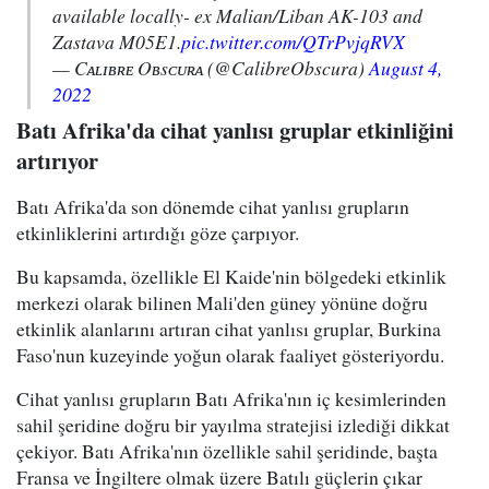
available locally- ex Malian/Liban AK-103 and
Zastava M05E1.
pic.twitter.com/QTrPvjqRVX
— Cᴀʟɪʙʀᴇ Oʙsᴄᴜʀᴀ (@CalibreObscura)
August 4,
2022
Batı Afrika'da cihat yanlısı gruplar etkinliğini
artırıyor
Batı Afrika'da son dönemde cihat yanlısı grupların
etkinliklerini artırdığı göze çarpıyor.
Bu kapsamda, özellikle El Kaide'nin bölgedeki etkinlik
merkezi olarak bilinen Mali'den güney yönüne doğru
etkinlik alanlarını artıran cihat yanlısı gruplar, Burkina
Faso'nun kuzeyinde yoğun olarak faaliyet gösteriyordu.
Cihat yanlısı grupların Batı Afrika'nın iç kesimlerinden
sahil şeridine doğru bir yayılma stratejisi izlediği dikkat
çekiyor. Batı Afrika'nın özellikle sahil şeridinde, başta
Fransa ve İngiltere olmak üzere Batılı güçlerin çıkar