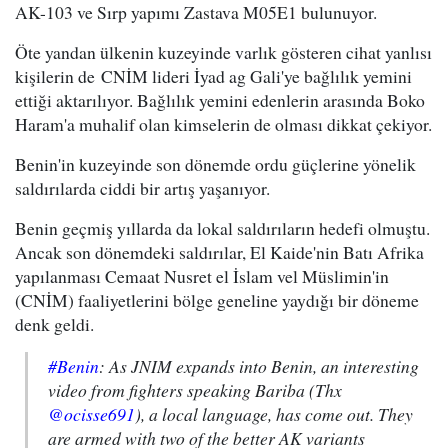
AK-103
ve Sırp yapımı
Zastava M05E1
bulunuyor.
Öte yandan ülkenin kuzeyinde varlık gösteren cihat yanlısı
kişilerin de CNİM lideri İyad ag Gali'ye bağlılık yemini
ettiği aktarılıyor. Bağlılık yemini edenlerin arasında Boko
Haram'a muhalif olan kimselerin de olması dikkat çekiyor.
Benin'in kuzeyinde son dönemde ordu güçlerine yönelik
saldırılarda ciddi bir artış yaşanıyor.
Benin geçmiş yıllarda da lokal saldırıların hedefi olmuştu.
Ancak son dönemdeki saldırılar, El Kaide'nin Batı Afrika
yapılanması Cemaat Nusret el İslam vel Müslimin'in
(CNİM) faaliyetlerini bölge geneline yaydığı bir döneme
denk geldi.
#Benin
: As JNIM expands into Benin, an interesting
video from fighters speaking Bariba (Thx
@ocisse691
), a local language, has come out. They
are armed with two of the better AK variants