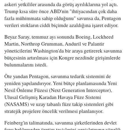
askeri yetkililer arasında da görüş ayrılıklarına yol açtı.
Trump kısa süre önce ABD'nin "ihtiyacından çok daha
fazla mühimmata sahip olduğunu" savunsa da, Pentagon
verileri stokların ciddi biçimde azaldığına işaret ediyor.
Beyaz Saray, temmuz ayı sonunda Boeing, Lockheed
Martin, Northrop Grumman, Anduril ve Palantir
yöneticilerini Washington'da bir araya getirerek savunma
bütçesinin artırılması için Kongre nezdinde girişimlerde
bulunmalarını istedi.
Öte yandan Pentagon, savunma tedarik sistemini de
yeniden yapılandırıyor. Yeni bütçe planlamasında Yeni
Nesil Önleme Füzesi (Next Generation Interceptor),
Ulusal Gelişmiş Karadan Havaya Füze Sistemi
(NASAMS) ve uzay tabanlı füze takip sistemleri gibi
stratejik projelere öncelik verilmesi planlanıyor.
Feinberg'in talimatında, savunma şirketlerinden devlet
fonu beklemeden üretim tesislerini genişletmeye yönelik