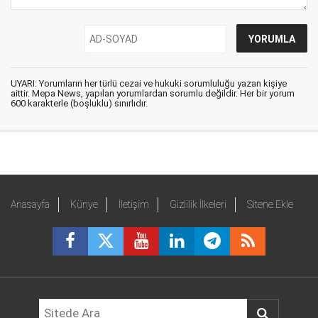
UYARI: Yorumların her türlü cezai ve hukuki sorumluluğu yazan kişiye
aittir. Mepa News, yapılan yorumlardan sorumlu değildir. Her bir yorum
600 karakterle (boşluklu) sınırlıdır.
Anasayfa
Künye
İletişim
Gizlilik İlkeleri
Sitene Ekle