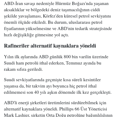
ABD-İran savaşı nedeniyle Hürmüz Boğazı'nda yaşanan
aksaklıklar ve bölgedeki deniz taşımacılığının ciddi
şekilde yavaşlaması, Körfez'den küresel petrol sevkiyatını
önemli ölçüde etkiledi. Bu durum, uluslararası petrol
fiyatlarının yükselmesine ve ABD'nin tedarik stratejisinde
hızlı değişikliğe gitmesine yol açtı.
Rafineriler alternatif kaynaklara yöneldi
Yılın ilk aylarında ABD günlük 800 bin varilin üzerinde
Suudi ham petrolü ithal ederken, Temmuz ayında bu
rakam sıfıra geriledi.
Suudi sevkiyatlarında geçmişte kısa süreli kesintiler
yaşansa da, bir takvim ayı boyunca hiç petrol ithal
edilmemesi son 40 yılı aşkın dönemde ilk kez gerçekleşti.
ABD'li enerji şirketleri üretimlerini sürdürebilmek için
alternatif kaynaklara yöneldi. Phillips 66 Üst Yöneticisi
Mark Lashier, şirketin Orta Doğu petrolüne bağımlılığının