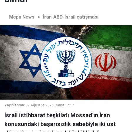
Mepa News
>
İran-ABD-İsrail çatışması
Yayınlanma:
07 Ağustos 2026 Cuma 17:17
İsrail istihbarat teşkilatı Mossad'ın İran
konusundaki başarısızlık sebebiyle iki üst