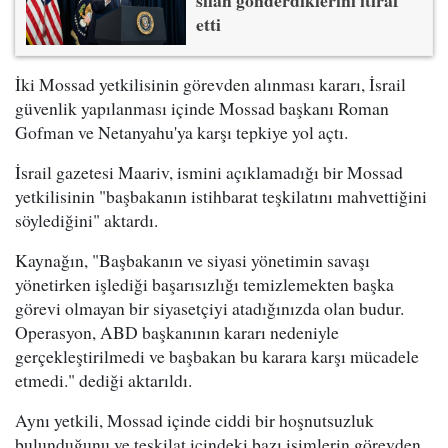
silah gönderdiklerini itiraf
etti
İki Mossad yetkilisinin görevden alınması kararı, İsrail
güvenlik yapılanması içinde Mossad başkanı Roman
Gofman ve Netanyahu'ya karşı tepkiye yol açtı.
İsrail gazetesi Maariv, ismini açıklamadığı bir Mossad
yetkilisinin "başbakanın istihbarat teşkilatını mahvettiğini
söylediğini" aktardı.
Kaynağın, "Başbakanın ve siyasi yönetimin savaşı
yönetirken işlediği başarısızlığı temizlemekten başka
görevi olmayan bir siyasetçiyi atadığınızda olan budur.
Operasyon, ABD başkanının kararı nedeniyle
gerçekleştirilmedi ve başbakan bu karara karşı mücadele
etmedi." dediği aktarıldı.
Aynı yetkili, Mossad içinde ciddi bir hoşnutsuzluk
bulunduğunu ve teşkilat içindeki bazı isimlerin görevden