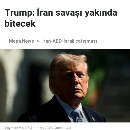
Trump: İran savaşı yakında
bitecek
Mepa News
>
İran-ABD-İsrail çatışması
Yayınlanma:
07 Ağustos 2026 Cuma 14:31