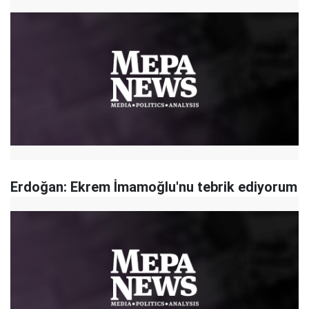
Erdoğan: Ekrem İmamoğlu'nu tebrik ediyorum