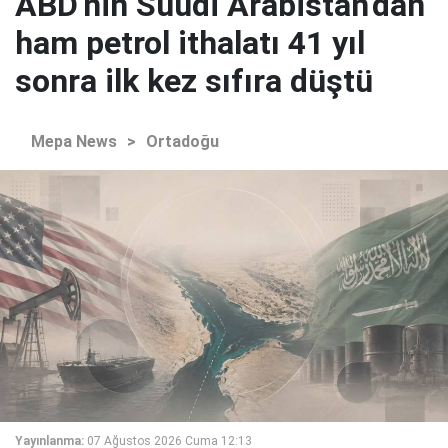
ABD'nin Suudi Arabistan'dan
ham petrol ithalatı 41 yıl
sonra ilk kez sıfıra düştü
Mepa News
>
Ortadoğu
Yayınlanma:
07 Ağustos 2026 Cuma 12:13