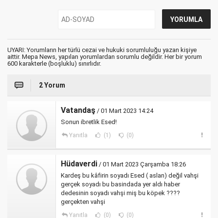
UYARI: Yorumların her türlü cezai ve hukuki sorumluluğu yazan kişiye
aittir. Mepa News, yapılan yorumlardan sorumlu değildir. Her bir yorum
600 karakterle (boşluklu) sınırlıdır.
2 Yorum
Vatandaş
/ 01 Mart 2023 14:24
Sonun ibretlik Esed!
Yanıtla
(1)
(0)
Hüdaverdi
/ 01 Mart 2023 Çarşamba 18:26
Kardeş bu kâfirin soyadı Esed ( aslan) değil vahşi
gerçek soyadı bu basindada yer aldı haber
dedesinin soyadı vahşi miş bu köpek ????
gerçekten vahşi
Yanıtla
(0)
(0)