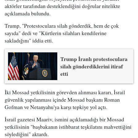
aktörler tarafından desteklendiğini doğrular nitelikte
açıklamada bulundu.
Trump, "Protestoculara silah gönderdik, hem de çok
sayıda" dedi ve "Kürtlerin silahları kendilerine
sakladığını" iddia etti.
Trump İranlı protestoculara
silah gönderdiklerini itiraf
etti
İki Mossad yetkilisinin görevden alınması kararı, İsrail
güvenlik yapılanması içinde Mossad başkanı Roman
Gofman ve Netanyahu'ya karşı tepkiye yol açtı.
İsrail gazetesi Maariv, ismini açıklamadığı bir Mossad
yetkilisinin "başbakanın istihbarat teşkilatını mahvettiğini
söylediğini" aktardı.