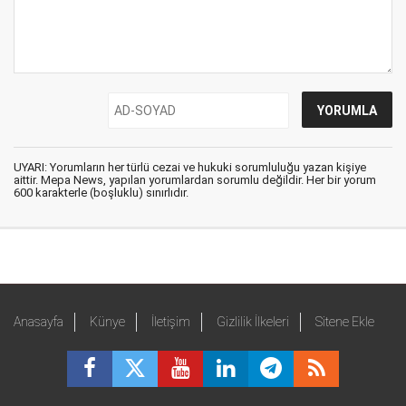
UYARI: Yorumların her türlü cezai ve hukuki sorumluluğu yazan kişiye
aittir. Mepa News, yapılan yorumlardan sorumlu değildir. Her bir yorum
600 karakterle (boşluklu) sınırlıdır.
Anasayfa
Künye
İletişim
Gizlilik İlkeleri
Sitene Ekle