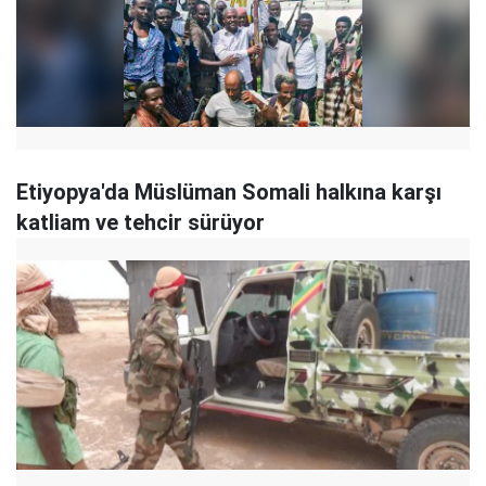
Etiyopya'da Müslüman Somali halkına karşı
katliam ve tehcir sürüyor