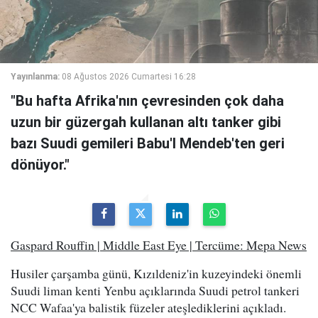
Yayınlanma:
08 Ağustos 2026 Cumartesi 16:28
"Bu hafta Afrika'nın çevresinden çok daha
uzun bir güzergah kullanan altı tanker gibi
bazı Suudi gemileri Babu'l Mendeb'ten geri
dönüyor."
Gaspard Rouffin | Middle East Eye | Tercüme: Mepa News
Husiler çarşamba günü, Kızıldeniz'in kuzeyindeki önemli
Suudi liman kenti Yenbu açıklarında Suudi petrol tankeri
NCC Wafaa'ya balistik füzeler ateşlediklerini açıkladı.