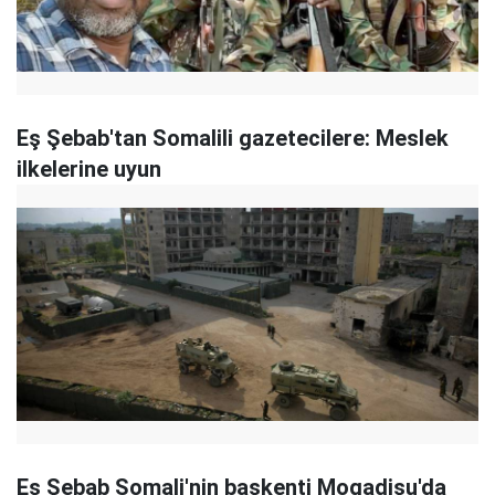
Eş Şebab'tan Somalili gazetecilere: Meslek
ilkelerine uyun
Eş Şebab Somali'nin başkenti Mogadişu'da