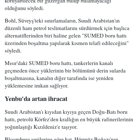
koruyabilecek bir güzergah bulup bulamayacağı"
olduğunu söyledi.
Bohl, Süveyş'teki sınırlamaların, Suudi Arabistan'ın
düzenli ham petrol teslimatlarını sürdürmek için başlıca
alternatiflerinden biri haline gelen "SUMED boru hattı
üzerinden boşaltma yapılarak kısmen telafi edileceğini"
söyledi.
Mısır'daki SUMED boru hattı, tankerlerin kanalı
geçmeden önce yüklerinin bir bölümünü derin sularda
boşaltmasına, kanalın diğer tarafında ise yeniden
yüklemesine imkan sağlıyor.
Yenbu'da artan ihracat
Suudi Arabistan'ı kıyıdan kıyıya geçen Doğu-Batı boru
hattı, petrolü Körfez'den krallığın en büyük rafinerilerinin
yoğunlaştığı Kızıldeniz'e taşıyor.
Bloomberg verilerine göre hat, Hürmüz Boğazı'nın