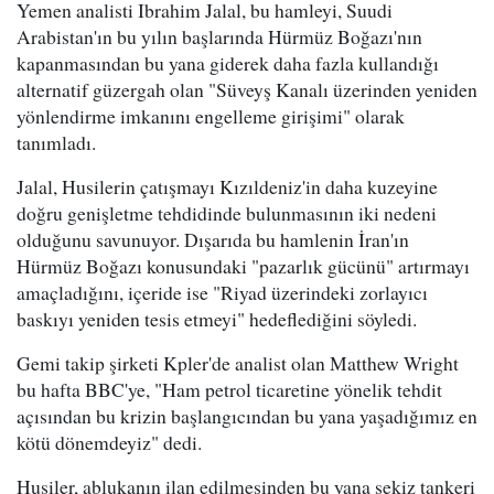
Yemen analisti Ibrahim Jalal, bu hamleyi, Suudi
Arabistan'ın bu yılın başlarında Hürmüz Boğazı'nın
kapanmasından bu yana giderek daha fazla kullandığı
alternatif güzergah olan "Süveyş Kanalı üzerinden yeniden
yönlendirme imkanını engelleme girişimi" olarak
tanımladı.
Jalal, Husilerin çatışmayı Kızıldeniz'in daha kuzeyine
doğru genişletme tehdidinde bulunmasının iki nedeni
olduğunu savunuyor. Dışarıda bu hamlenin İran'ın
Hürmüz Boğazı konusundaki "pazarlık gücünü" artırmayı
amaçladığını, içeride ise "Riyad üzerindeki zorlayıcı
baskıyı yeniden tesis etmeyi" hedeflediğini söyledi.
Gemi takip şirketi Kpler'de analist olan Matthew Wright
bu hafta BBC'ye, "Ham petrol ticaretine yönelik tehdit
açısından bu krizin başlangıcından bu yana yaşadığımız en
kötü dönemdeyiz" dedi.
Husiler, ablukanın ilan edilmesinden bu yana sekiz tankeri