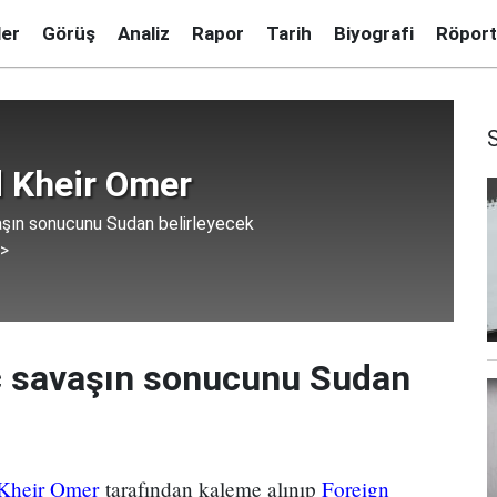
ler
Görüş
Analiz
Rapor
Tarih
Biyografi
Röport
Kheir Omer
vaşın sonucunu Sudan belirleyecek
 >
iç savaşın sonucunu Sudan
heir Omer
tarafından kaleme alınıp
Foreign