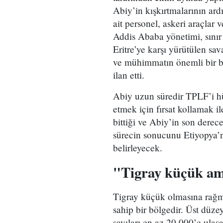
Abiy’in kışkırtmalarının ar
ait personel, askeri araçla
Addis Ababa yönetimi, sınır
Eritre’ye karşı yürütülen sa
ve mühimmatın önemli bir b
ilan etti.
Abiy uzun süredir TPLF’i hü
etmek için fırsat kollamak i
bittiği ve Abiy’in son derece
sürecin sonucunu Etiyopya’n
belirleyecek.
"Tigray küçük ama
Tigray küçük olmasına rağme
sahip bir bölgedir. Üst düzey
sayıları en az 20.000’e ulaş