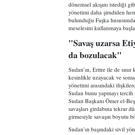
dönemsel akışını istediği gi
yönetimi daha şimdiden hem
bulunduğu Faşka hususunda 
meselesini kullanmaya başlad
"Savaş uzarsa Etiy
da bozulacak"
Sudan’ın, Eritre ile de sını
kesinlikle uzayacak ve sonu
yönetimi arasındaki ilişkile
Sudan bunu yapmayı tercih e
Sudan Başkanı Ömer el-Beşi
savaşları girdabına tekrar d
girmesiyle savaşın boyutu bö
Sudan’ın başındaki sivil y