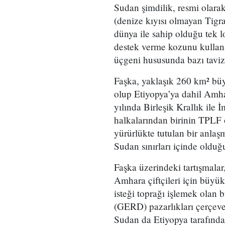
Sudan şimdilik, resmi olarak
(denize kıyısı olmayan Tigr
dünya ile sahip olduğu tek l
destek verme kozunu kullan
üçgeni hususunda bazı taviz
Faşka, yaklaşık 260 km² büy
olup Etiyopya’ya dahil Amha
yılında Birleşik Krallık ile
halkalarından birinin TPLF o
yürürlükte tutulan bir anla
Sudan sınırları içinde olduğ
Faşka üzerindeki tartışmalar
Amhara çiftçileri için büyü
isteği toprağı işlemek olan
(GERD) pazarlıkları çerçeves
Sudan da Etiyopya tarafında