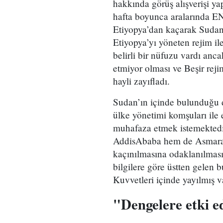
hakkında görüş alışverişi ya
hafta boyunca aralarında EN
Etiyopya’dan kaçarak Sudan’
Etiyopya’yı yöneten rejim il
belirli bir nüfuzu vardı anc
etmiyor olması ve Beşir rej
hayli zayıfladı.
Sudan’ın içinde bulunduğu d
ülke yönetimi komşuları ile 
muhafaza etmek istemektedi
AddisAbaba hem de Asmara (
kaçınılmasına odaklanılması
bilgilere göre üstten gelen 
Kuvvetleri içinde yayılmış va
"Dengelere etki e