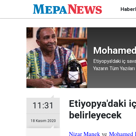
Haber
Mohamed 
Etiyopya'daki iç sa
Yazarın Tüm Yazıları
Etiyopya'daki 
11:31
belirleyecek
18 Kasım 2020
Nizar Manek
ve
Mohamed K