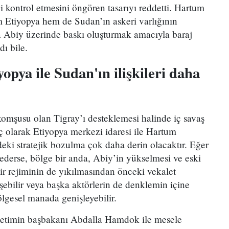
bi kontrol etmesini öngören tasarıyı reddetti. Hartum
 Etiyopya hem de Sudan’ın askeri varlığının
Abiy üzerinde baskı oluşturmak amacıyla baraj
ı bile.
opya ile Sudan'ın ilişkileri daha
r komşusu olan Tigray’ı desteklemesi halinde iç savaş
ç olarak Etiyopya merkezi idaresi ile Hartum
rdeki stratejik bozulma çok daha derin olacaktır. Eğer
derse, bölge bir anda, Abiy’in yükselmesi ve eski
r rejiminin de yıkılmasından önceki vekalet
üşebilir veya başka aktörlerin de denklemin içine
lgesel manada genişleyebilir.
önetimin başbakanı Abdalla Hamdok ile mesele