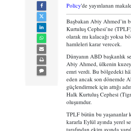
Policy
'de yayınlanan makale
Başbakan Abiy Ahmed’in bir
Kurtuluş Cephesi’ne (TPLF) 
olarak mı kalacağı yoksa bö
hamleleri karar verecek.
Dünyanın ABD başkanlık seç
Abiy Ahmed, ülkenin kuzeyin
emri verdi. Bu bölgedeki hâ
eden ancak son dönemde Abiy
güçlendirmek için attığı adı
Halk Kurtuluş Cephesi (Tigr
oluşumdur.
TPLF bütün bu yaşananlar ka
kararla Eylül ayında yerel 
tarafından ekim ayında yapıl