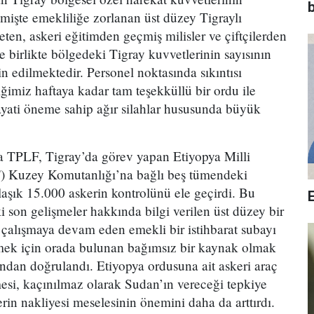
b
mişte emekliliğe zorlanan üst düzey Tigraylı
eten, askeri eğitimden geçmiş milisler ve çiftçilerden
 birlikte bölgedeki Tigray kuvvetlerinin sayısının
 edilmektedir. Personel noktasında sıkıntısı
ğimiz haftaya kadar tam teşekküllü bir ordu ile
yati öneme sahip ağır silahlar hususunda büyük
a TPLF, Tigray’da görev yapan Etiyopya Milli
 Kuzey Komutanlığı’na bağlı beş tümendeki
klaşık 15.000 askerin kontrolünü ele geçirdi. Bu
 son gelişmeler hakkında bilgi verilen üst düzey bir
çalışmaya devam eden emekli bir istihbarat subayı
mek için orada bulunan bağımsız bir kaynak olmak
ından doğrulandı. Etiyopya ordusuna ait askeri araç
mesi, kaçınılmaz olarak Sudan’ın vereceği tepkiye
erin nakliyesi meselesinin önemini daha da arttırdı.