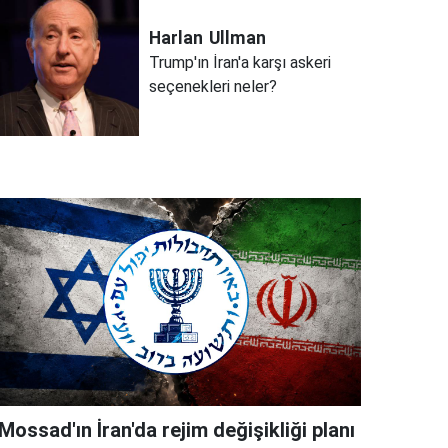
Harlan
Ullman
Trump'ın İran'a karşı askeri
seçenekleri neler?
Mossad'ın İran'da rejim değişikliği planı