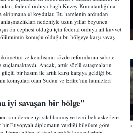
dından, federal orduya bağlı Kuzey Komutanlığı’na
r ve ekipmana el koydular. Bu hamlenin ardından
 anlaşmazlıkları nedeniyle uzun yıllar boyunca
vaşın ön cephesi olduğu için federal orduya ait kuvvet
ölümünün konuşlu olduğu bu bölgeye karşı savaş
kümetini ve kendisinin sözde reformlarını sabote
le suçlamaktaydı. Ancak, artık sözlü sataşmaların
 güçlü bir hasım ile artık karşı karşıya geldiği bu
ın komşuları olan Sudan ve Eritre’nin hamleleri
 iyi savaşan bir bölge"
n son derece iyi silahlanmış ve tecrübeli askerlere
 bir Etiyopyalı diplomatın verdiği bilgilere göre
"
an Tigray bölgesel özel harekât kuvvetlerinin