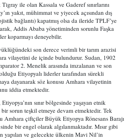
 Tigray ile olan Kassala ve Gaderef sınırlarını
ay’ın yakıt, mühimmat ve yiyecek açısından dış
ojistik bağlantı) kapatmış olsa da ileride TPLF’ye
arak, Addis Ababa yönetiminden sorunlu Faşka
ler koparmayı deneyebilir.
üklüğündeki son derece verimli bir tarım arazisi
ra vilayetini de içinde bulundurur. Sudan, 1902
 İmparator 2. Menelik arasında imzalanan ve son
lduğu Etiyopyalı liderler tarafından sürekli
şmaya dayanarak söz konusu Amhara vilayetinin
unu iddia etmektedir.
, Etiyopya’nın sınır bölgesinde yaşayan etnik
k bir sorun teşkil etmeye devam etmektedir. Tek
 bu Amhara çiftçiler Büyük Etiyopya Rönesans Barajı
inde bir engel olarak algılanmaktadır. Mısır gibi
n yapılan ve gelecekte ülkenin Mavi Nil’in