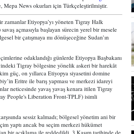
, Mepa News okurları için Türkçeleştirilmiştir.
 zamanlar Etiyopya’yı yöneten Tigray Halk
savaş açmasıyla başlayan sürecin yerel bir mesele
lgesel bir çatışmaya mı dönüşeceğine Sudan’ın
imlerine odaklandığı günlerde Etiyopya Başbakanı
deki Tigray bölgesine yönelik askeri bir harekât
kim güç, on yıllarca Etiyopya siyasetini domine
’in Eritre ile barış yapması ve merkezi idareyi
mlar neticesinde yavaş yavaş kenara itilen Tigray
ay People's Liberation Front-TPLF) isimli
rşısında sessiz kalmadı; bölgesel yönetim ani bir
seçim yaptı ancak bu seçim merkezi hükümet
an bir açıklama ile reddedildi. 3 Kasım tarihinde de