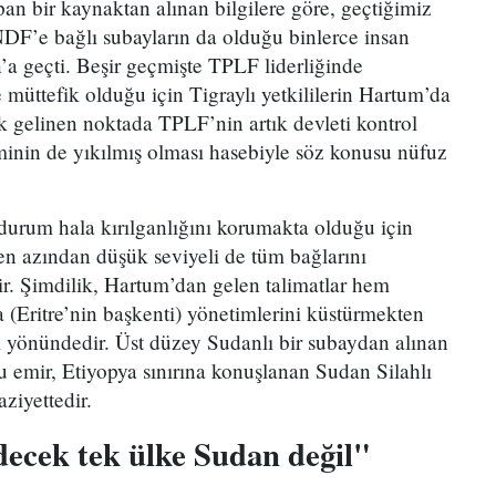
pan bir kaynaktan alınan bilgilere göre, geçtiğimiz
DF’e bağlı subayların da olduğu binlerce insan
a geçti. Beşir geçmişte TPLF liderliğinde
e müttefik olduğu için Tigraylı yetkililerin Hartum’da
ak gelinen noktada TPLF’nin artık devleti kontrol
iminin de yıkılmış olması hasebiyle söz konusu nüfuz
urum hala kırılganlığını korumakta olduğu için
en azından düşük seviyeli de tüm bağlarını
r. Şimdilik, Hartum’dan gelen talimatlar hem
Eritre’nin başkenti) yönetimlerini küstürmekten
 yönündedir. Üst düzey Sudanlı bir subaydan alınan
bu emir, Etiyopya sınırına konuşlanan Sudan Silahlı
ziyettedir.
decek tek ülke Sudan değil"