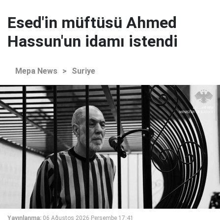
Esed'in müftüsü Ahmed
Hassun'un idamı istendi
Mepa News
>
Suriye
Yayınlanma:
06 Ağustos 2026 Perşembe 17:41