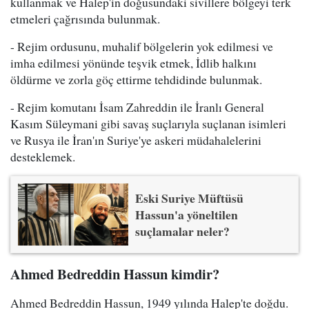
kullanmak ve Halep'in doğusundaki sivillere bölgeyi terk
etmeleri çağrısında bulunmak.
- Rejim ordusunu, muhalif bölgelerin yok edilmesi ve
imha edilmesi yönünde teşvik etmek, İdlib halkını
öldürme ve zorla göç ettirme tehdidinde bulunmak.
- Rejim komutanı İsam Zahreddin ile İranlı General
Kasım Süleymani gibi savaş suçlarıyla suçlanan isimleri
ve Rusya ile İran'ın Suriye'ye askeri müdahalelerini
desteklemek.
Eski Suriye Müftüsü
Hassun'a yöneltilen
suçlamalar neler?
Ahmed Bedreddin Hassun kimdir?
Ahmed Bedreddin Hassun, 1949 yılında Halep'te doğdu.