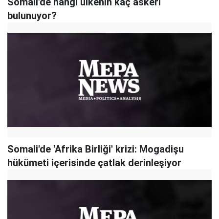
Somali'de hangi ülkenin kaç askeri
bulunuyor?
Somali'de 'Afrika Birliği' krizi: Mogadişu
hükümeti içerisinde çatlak derinleşiyor