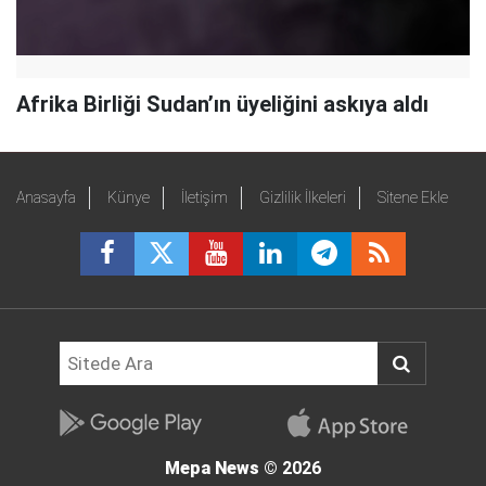
Afrika Birliği Sudan’ın üyeliğini askıya aldı
Anasayfa
Künye
İletişim
Gizlilik İlkeleri
Sitene Ekle
Mepa News
© 2026