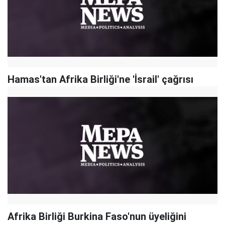
Hamas'tan Afrika Birliği'ne 'İsrail' çağrısı
Afrika Birliği Burkina Faso'nun üyeliğini