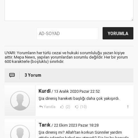
UYARI: Yorumların her türlü cezai ve hukuki sorumluluğu yazan kişiye
aittir. Mepa News, yapılan yorumlardan sorumlu değildir. Her bir yorum
600 karakterle (boşluklu) sınırlıdır.
3 Yorum
Kurdî
/ 13 Aralık 2020 Pazar 22:52
Şia direniş hareketi başlığı daha çok yakışırdı.
Yanıtla
(2)
(10)
Tarık
/ 22 Ekim 2023 Pazar 18:28
Şia direniş mi? Allah'tan korkun Sünniler yardim
ettide adamlar kabul mu etmedi? Şia lar bu konuda