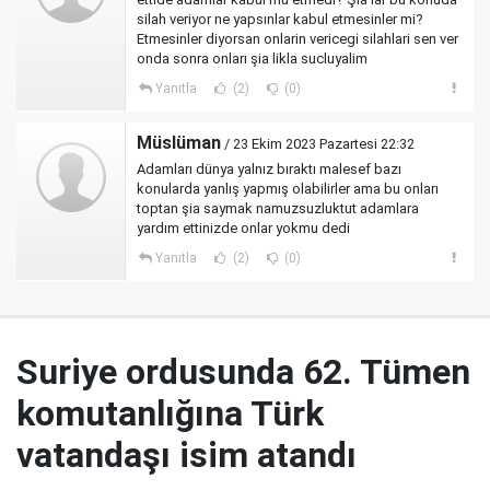
silah veriyor ne yapsınlar kabul etmesinler mi?
Etmesinler diyorsan onlarin vericegi silahlari sen ver
onda sonra onları şia likla sucluyalim
Yanıtla
(2)
(0)
Müslüman
/ 23 Ekim 2023 Pazartesi 22:32
Adamları dünya yalnız bıraktı malesef bazı
konularda yanlış yapmış olabilirler ama bu onları
toptan şia saymak namuzsuzluktut adamlara
yardım ettinizde onlar yokmu dedi
Yanıtla
(2)
(0)
Suriye ordusunda 62. Tümen
komutanlığına Türk
vatandaşı isim atandı