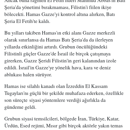
Ancak buna rağmen El Fetih lideri Mahmud Abbas'ın Batı
Şeria'da yönetimi bırakmaması, Filistin'i fiilen ikiye
bölecekti. Hamas Gazze'yi kontrol altına alırken, Batı
Şeria El Fetih'te kaldı.
Bu yılları takiben Hamas'ın etki alanı Gazze merkezli
olarak sınırlansa da Hamas Batı Şeria'da da ilerleyen
yıllarda etkinliğini artırdı. Grubun öncülüğündeki
Filistinli güçler Gazze'de İsrail ile birçok çatışmaya
girerken, Gazze Şeridi Filistin'in geri kalanından izole
edildi. İsrail'in Gazze'ye yönelik hava, kara ve deniz
ablukası halen sürüyor.
Hamas ise silahlı kanadı olan İzzeddin El Kassam
Tugayları'nı güçlü bir şekilde muhafaza ederken, özellikle
son süreçte siyasi yöntemlere verdiği ağırlıkla da
gündeme geldi.
Grubun siyasi temsilcileri, bölgede İran, Türkiye, Katar,
Ürdün, Esed rejimi, Mısır gibi birçok aktörle yakın temas