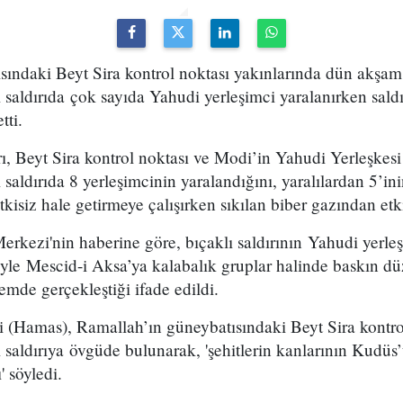
ındaki Beyt Sira kontrol noktası yakınlarında dün akşam 
ı saldırıda çok sayıda Yahudi yerleşimci yaralanırken saldı
tti.
ı, Beyt Sira kontrol noktası ve Modi’in Yahudi Yerleşkesi
ı saldırıda 8 yerleşimcinin yaralandığını, yaralılardan 5’in
kisiz hale getirmeye çalışırken sıkılan biber gazından etki
erkezi'nin haberine göre, bıçaklı saldırının Yahudi yerle
yle Mescid-i Aksa’ya kalabalık gruplar halinde baskın d
emde gerçekleştiği ifade edildi.
i (Hamas), Ramallah’ın güneybatısındaki Beyt Sira kontro
lı saldırıya övgüde bulunarak, 'şehitlerin kanlarının Kud
' söyledi.