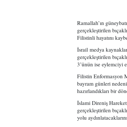
Ramallah’ın güneybatıs
gerçekleştirilen bıçakl
Filistinli hayatını kaybe
İsrail medya kaynaklar
gerçekleştirilen bıçakl
3’ünün ise eylemciyi et
Filistin Enformasyon M
bayram günleri nedeni
hazırlandıkları bir dön
İslami Direniş Hareket
gerçekleştirilen bıçak
yolu aydınlatacaklarını