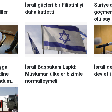
İsrail güçleri bir Filistinliyi
Suriye 
liler
daha katletti
göçmen
ölü sayı
şgal
İsrail Başbakanı Lapid:
İsrail de
dine
Müslüman ülkeler bizimle
devletl
andum
normalleşmeli