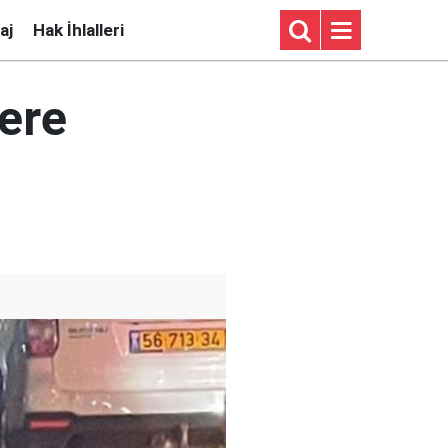
aj
Hak İhlalleri
lere