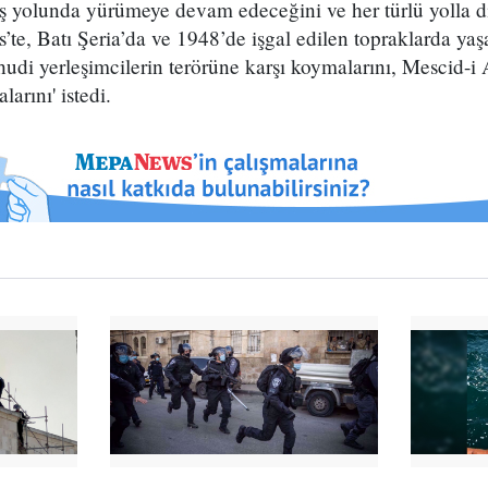
eniş yolunda yürümeye devam edeceğini ve her türlü yolla di
’te, Batı Şeria’da ve 1948’de işgal edilen topraklarda yaşa
hudi yerleşimcilerin terörüne karşı koymalarını, Mescid-i 
arını' istedi.