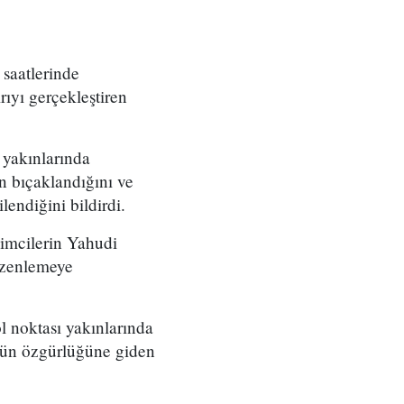
saatlerinde
rıyı gerçekleştiren
 yakınlarında
in bıçaklandığını ve
lendiğini bildirdi.
şimcilerin Yahudi
üzenlemeye
l noktası yakınlarında
üs’ün özgürlüğüne giden