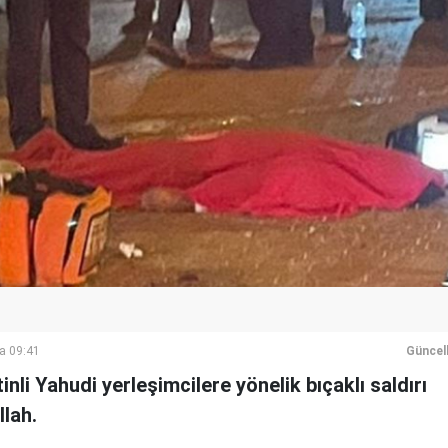
a 09:41
Güncel
inli Yahudi yerleşimcilere yönelik bıçaklı saldırı
lah.