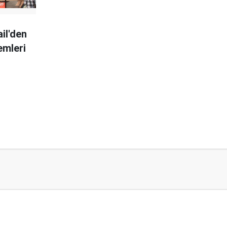
ail'den
emleri