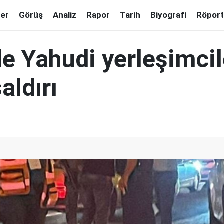
ler
Görüş
Analiz
Rapor
Tarih
Biyografi
Röport
'de Yahudi yerleşimci
aldırı