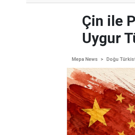
Çin ile 
Uygur Tü
Mepa News
>
Doğu Türkis