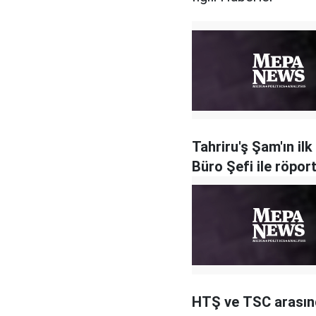
Tahriru'ş Şam'ın ilk
Büro Şefi ile röport
HTŞ ve TSC arası