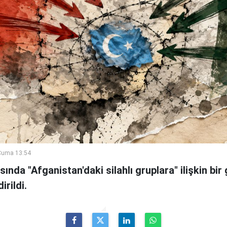
Cuma 13:54
sında "Afganistan'daki silahlı gruplara" ilişkin bi
irildi.