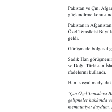
Pakistan ve Çin, Afgani
güçlendirme konusunda 
Pakistan'ın Afganista
Özel Temsilcisi Büyük
geldi.
Görüşmede bölgesel güv
Sadık Han görüşmenin 
ve Doğu Türkistan İsla
ifadelerini kullandı.
Han, sosyal medyadaki
"Çin Özel Temsilcisi B
gelişmeler hakkında v
memnuniyet duydum. Af