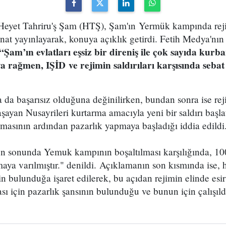
 Heyet Tahriru'ş Şam (HTŞ), Şam'ın Yermük kampında reji
eyanat yayınlayarak, konuya açıklık getirdi. Fetih Medya'nı
“Şam’ın evlatları eşsiz bir direniş ile çok sayıda kurb
rağmen, IŞİD ve rejimin saldırıları karşısında sebat 
da da başarısız olduğuna değinilirken, bundan sonra ise rej
şayan Nusayrileri kurtarma amacıyla yeni bir saldırı başl
nmasının ardından pazarlık yapmaya başladığı iddia edildi
en sonunda Yemuk kampının boşaltılması karşılığında, 100
aya varılmıştır." denildi. Açıklamanın son kısmında ise, 
n bulunduğa işaret edilerek, bu açıdan rejimin elinde esi
ası için pazarlık şansının bulunduğu ve bunun için çalışıl