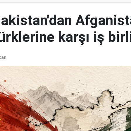
Pakistan'dan Afganist
rklerine karşı iş birl
tan