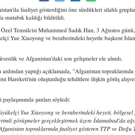
stan'da faaliyet gösterdiğini öne sürdükleri silahlı gruplara
mutabık kaldığı bildirildi.
n Özel Temsilcisi Muhammed Sadık Han, 3 Ağustos günü, 
elçi Yue Xiaoyong ve beraberindeki heyetle başkent İsla
enlik ve Afganistan'daki son gelişmeler ele alındı.
ardından yaptığı açıklamada, "Afganistan topraklarında 
mi Hareketi'nin oluşturduğu tehditlere ilişkin görüş alışv
 paylaşımında şunları söyledi:
üyükelçi Yue Xiaoyong ve beraberindeki heyeti, bölgesel 
erimli görüşmeler gerçekleştirmek üzere İslamabad'da ağ
ganistan topraklarında faaliyet gösteren TTP ve Doğu T