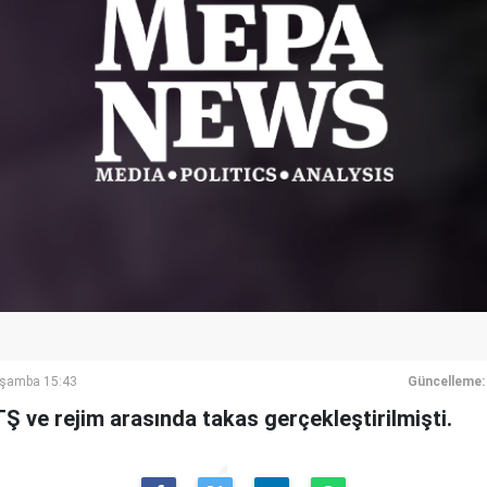
rşamba 15:43
Güncelleme:
 ve rejim arasında takas gerçekleştirilmişti.