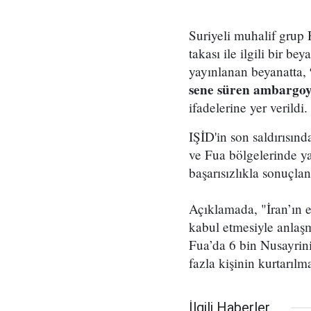
Suriyeli muhalif grup
takası ile ilgili bir b
yayınlanan beyanatta,
sene süren ambargoya 
ifadelerine yer verildi.
IŞİD'in son saldırısın
ve Fua bölgelerinde ya
başarısızlıkla sonuçla
Açıklamada, "İran’ın 
kabul etmesiyle anlaşm
Fua’da 6 bin Nusayrini
fazla kişinin kurtarılm
İlgili Haberler