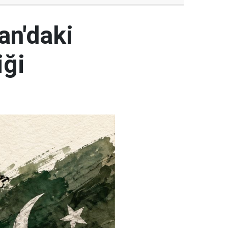
an'daki
iği