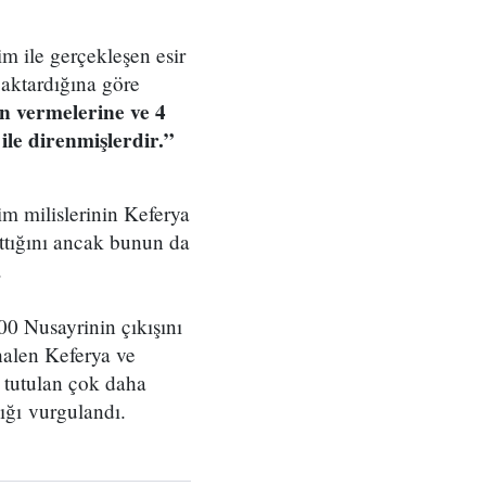
m ile gerçekleşen esir
n aktardığına göre
an vermelerine ve 4
ile direnmişlerdir.”
im milislerinin Keferya
attığını ancak bunun da
.
0 Nusayrinin çıkışını
halen Keferya ve
r tutulan çok daha
dığı vurgulandı.