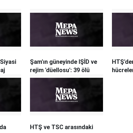
 Siyasi
Şam'ın güneyinde IŞİD ve
HTŞ'den
aj
rejim 'düellosu': 39 ölü
hücrele
nda
HTŞ ve TSC arasındaki