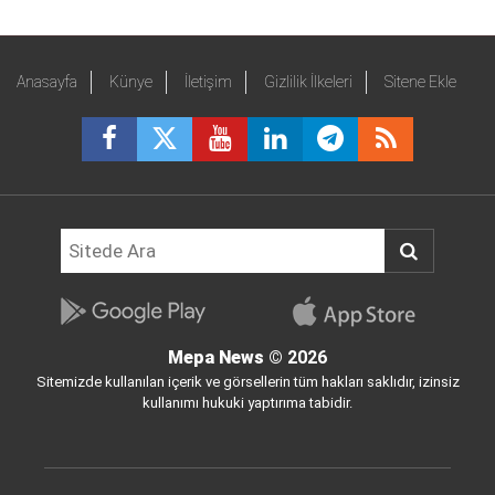
Anasayfa
Künye
İletişim
Gizlilik İlkeleri
Sitene Ekle
Mepa News
© 2026
Sitemizde kullanılan içerik ve görsellerin tüm hakları saklıdır, izinsiz
kullanımı hukuki yaptırıma tabidir.