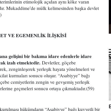
terimlerinin etimolojik açıdan aynı köke varan
adır. Mukaddime’de mülk kelimesinden başka devlet
)
ET VE EGEMENLİK İLİŞKİSİ
ana gelişini bir bakıma idare edenlerle idare
rak izah etmektedir.
Devletler, göçebe
rek, zenginleşerek yerleşik hayata yönelmeleri ve
eşkilat kurmaları sonucu oluşur. “Asabiyye” bağı
öçebe cemiyetlerin zengin ve gevşemiş yerleşik
erlerine geçmeleri sonucu ortaya çıkmaktadır.(59)
 kurulması hükümdarın “Asabiyye” bağı kuvvetli bir