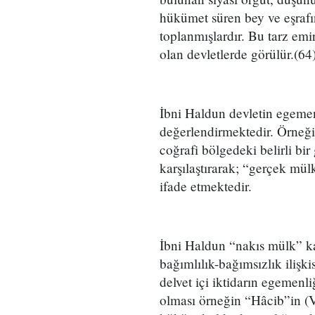
hükümet süren bey ve eşrafı
toplanmışlardır. Bu tarz emir
olan devletlerde görülür.(64
İbni Haldun devletin egemenl
değerlendirmektedir. Örneğin
coğrafi bölgedeki belirli bir 
karşılaştırarak; “gerçek mülk
ifade etmektedir.
İbni Haldun “nakıs mülk” kav
bağımlılık-bağımsızlık ilişk
delvet içi iktidarın egemen
olması örneğin “Hâcib”in (Ve