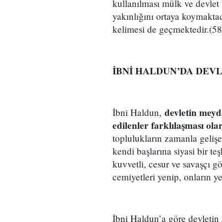
kullanılması mülk ve devlet 
yakınlığını ortaya koymakt
kelimesi de geçmektedir.(58
İBNİ HALDUN’DA DEVL
devletin meyd
İbni Haldun,
edilenler farklılaşması ola
toplulukların zamanla gelişe
kendi başlarına siyasi bir t
kuvvetli, cesur ve savaşçı g
cemiyetleri yenip, onların y
İbni Haldun’a göre devletin