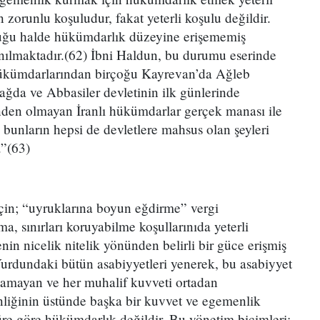
n zorunlu koşuludur, fakat yeterli koşulu değildir.
olduğu halde hükümdarlık düzeyine erişememiş
lanılmaktadır.(62) İbni Haldun, bu durumu eserinde
Hükümdarlarından birçoğu Kayrevan’da Ağleb
ğda ve Abbasiler devletinin ilk günlerinde
en olmayan İranlı hükümdarlar gerçek manası ile
bunların hepsi de devletlere mahsus olan şeyleri
.”(63)
için; “uyruklarına boyun eğdirme” vergi
a, sınırları koruyabilme koşullarınıda yeterli
in nicelik nitelik yönünden belirli bir güce erişmiş
Yurdundaki bütün asabiyyetleri yenerek, bu asabiyyet
alamayan ve her muhalif kuvveti ortadan
liğinin üstünde başka bir kuvvet ve egemenlik
üre göre hükümdarlık değildir. Bu yönetim biçimleri;