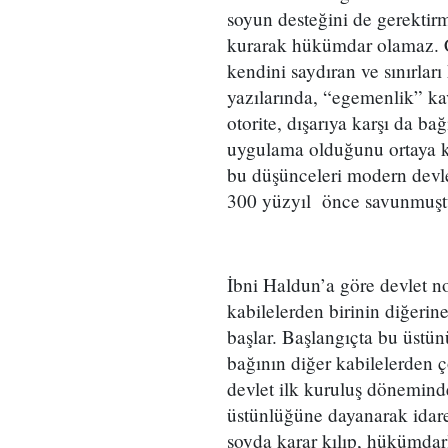
soyun desteğini de gerektirm
kurarak hükümdar olamaz. Ce
kendini saydıran ve sınırlar
yazılarında, “egemenlik” k
otorite, dışarıya karşı da bağ
uygulama olduğunu ortaya koy
bu düşünceleri modern devle
300 yüzyıl önce savunmuşt
İbni Haldun’a göre devlet no
kabilelerden birinin diğerine
başlar. Başlangıçta bu üstü
bağının diğer kabilelerden 
devlet ilk kuruluş döneminde
üstünlüğüne dayanarak idare 
soyda karar kılıp, hükümdar