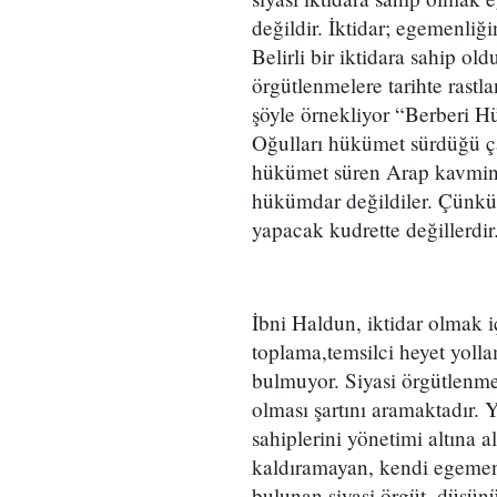
değildir. İktidar; egemenliği
Belirli bir iktidara sahip 
örgütlenmelere tarihte rast
şöyle örnekliyor “Berberi 
Oğulları hükümet sürdüğü ça
hükümet süren Arap kavmind
hükümdar değildiler. Çünkü 
yapacak kudrette değillerdir
İbni Haldun, iktidar olmak 
toplama,temsilci heyet yollam
bulmuyor. Siyasi örgütlenmen
olması şartını aramaktadır. 
sahiplerini yönetimi altına 
kaldıramayan, kendi egemen
bulunan siyasi örgüt, düşün