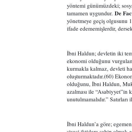
yöntemi günümüzdeki; sosyal
De Fac
tamamen uygundur.
yönetmeye geçiş olgusunu 19.
ifade edememişlerdir, derse
İbni Haldun; devletin iki t
ekonomi olduğunu vurgulama
kurmakla kalmaz, devleti ha
oluşturmaktadır.(60) Ekonomi
olduğunu, İbni Haldun, Muka
azalması ile “Asabiyyet”in 
unutulmamalıdır.” Satırları i
İbni Haldun’a göre; egemen ol
siyasi iktidara sahip olmak