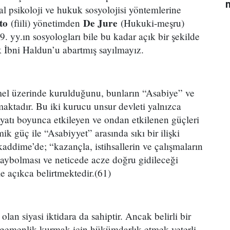
n
 psikoloji ve hukuk sosyolojisi yöntemlerine
to
De Jure
(fiili) yönetimden
(Hukuki-meşru)
 yy.ın sosyologları bile bu kadar açık bir şekilde
k İbni Haldun’u abartmış sayılmayız.
emel üzerinde kurulduğunu, bunların “Asabiye” ve
ktadır. Bu iki kurucu unsur devleti yalnızca
yatı boyunca etkileyen ve ondan etkilenen güçleri
k güç ile “Asabiyyet” arasında sıkı bir ilişki
ddime’de; “kazançla, istihsallerin ve çalışmaların
kaybolması ve neticede acze doğru gidileceği
le açıkca belirtmektedir.(61)
an siyasi iktidara da sahiptir. Ancak belirli bir
 egemenlik kurmak için hükümdarlık etmek yeterli