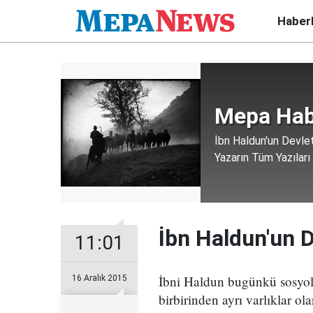
Haber
Mepa Hab
İbn Haldun'un Devlet
Yazarın Tüm Yazıları
İbn Haldun'un D
11:01
İbni Haldun bugünkü sosyolo
16 Aralık 2015
birbirinden ayrı varlıklar ol