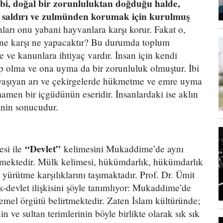
ibi, doğal bir zorunluluktan doğduğu halde,
rin saldırı ve zulmünden korumak için kurulmuş
hları onu yabani hayvanlara karşı korur. Fakat o,
sine karşı ne yapacaktır? Bu durumda toplum
 ve kanunlara ihtiyaç vardır. İnsan için kendi
ip olma ve ona uyma da bir zorunluluk olmuştur. İbi
 yaşıyan arı ve çekirgelerde hükmetme ve emre uyma
mamen bir içgüdünün eseridir. İnsanlardaki ise aklın
rinin sonucudur.
“Devlet”
si ile
kelimesini Mukaddime’de aynı
mektedir. Mülk kelimesi, hükümdarlık, hükümdarlık
ürütme karşılıklarını taşımaktadır. Prof. Dr. Ümit
-devlet ilişkisini şöyle tanımlıyor: Mukaddime’de
emel örgütü belirtmektedir. Zaten İslam kültüründe;
in ve sultan terimlerinin böyle birlikte olarak sık sık