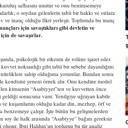
n kuruluş safhasını unutur ve onu benimsemeye
rlık; o soydan gelenlerin tabii bir hakkı ve onlara
v ve inanç olduğu fikri yerleşir. Toplumda bu inanç
nançları için savaştıkları gibi devletin ve
için de savaşırlar.
şunda, psikolojik bir etkenin de rolüne işaret eder.
 kuvvet noksanlığı gibi tabii bir sebebe dayandığını
niteliklere sahip olduğuna yorumlar. Bundan sonra
nde kendisini yeneni örnek alır. Onu kendine model
gelen kimsenin “Asabiyyet”ten ve kuvvetten önce
 geldiği sonucuna varır. Yenilgiye uğrayan kabile
 ve kuşamlarını olduğu kadar din, mezhep, örf ve
a benzemeye çalışır. İşte bütün bu gelişmelerden
n soy ile halk arasında “Asabiyye” bağını gereksiz
ü oluşur. İbni Haldun’un toplumu bu tür analiz