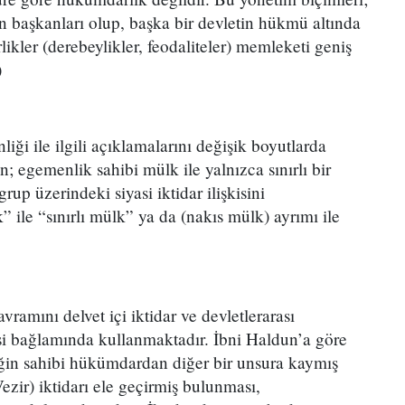
n başkanları olup, başka bir devletin hükmü altında
likler (derebeylikler, feodaliteler) memleketi geniş
)
iği ile ilgili açıklamalarını değişik boyutlarda
; egemenlik sahibi mülk ile yalnızca sınırlı bir
grup üzerindeki siyasi iktidar ilişkisini
” ile “sınırlı mülk” ya da (nakıs mülk) ayrımı ile
ramını delvet içi iktidar ve devletlerarası
isi bağlamında kullanmaktadır. İbni Haldun’a göre
liğin sahibi hükümdardan diğer bir unsura kaymış
zir) iktidarı ele geçirmiş bulunması,