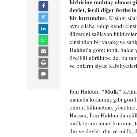
birbirine muhtaç olması g
devlet, ferdi diğer fertle
bir kurumdur.
Kişinin sila
aynı silaha sahip kendi cin
düzenini sağlayan hükümlere
cinsinden bir yasakçıya sah
Haldun’a göre; toplu halde
özelliği görülürse de, bu ta
ve onların siyasi kabiliyetle
“Mülk”
İbni Haldun;
kelime
manada kulanmış gibi görül
onuru, hükmetme, yönetme, y
Hassan; İbni Haldun’da mülk
mülk terimi temel kurumu, t
din ve devlet, din ve mülk, d