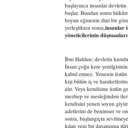
başlayınca insanlar devleti
başlar. Bundan sonra hükümda
boyun eğmenin dini bir göre
insanlar i
yerleştikten sonra,
yöneticilerinin düşmanları 
İbni Haldun; devletin kurulu
İnsan çoğu kere yenilgisinin
kabul etmez. Yenenin üstün 
kişi bütün iş ve haraketleri
alır. Veya kendisine üstün 
mezhep ve mesleğinden ileri
kendisini yenen soyun giyim
adetlerini de benimser ve on
sonra, başlangıçta sevilmeye
kılan yeni bir dayanışma tür