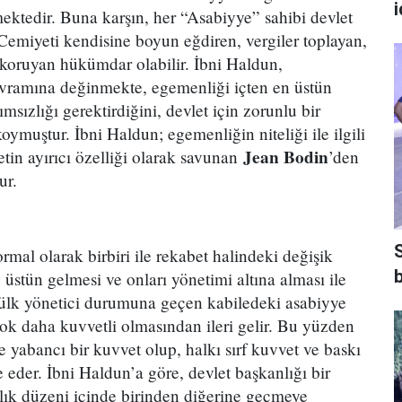
ektedir. Buna karşın, her “Asabiyye” sahibi devlet
miyeti kendisine boyun eğdiren, vergiler toplayan,
ı koruyan hükümdar olabilir. İbni Haldun,
avramına değinmekte, egemenliği içten en üstün
ımsızlığı gerektirdiğini, devlet için zorunlu bir
muştur. İbni Haldun; egemenliğin niteliği ile ilgili
Jean Bodin
tin ayırıcı özelliği olarak savunan
’den
ur.
rmal olarak birbiri ile rekabet halindeki değişik
b
 üstün gelmesi ve onları yönetimi altına alması ile
nülk yönetici durumuna geçen kabiledeki asabiyye
çok daha kuvvetli olmasından ileri gelir. Bu yüzden
 yabancı bir kuvvet olup, halkı sırf kuvvet ve baskı
eder. İbni Haldun’a göre, devlet başkanlığı bir
lık düzeni içinde birinden diğerine geçmeye