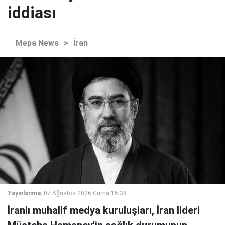
iddiası
Mepa News
>
İran
Yayınlanma:
07 Ağustos 2026 Cuma 15:38
İranlı muhalif medya kuruluşları, İran lideri