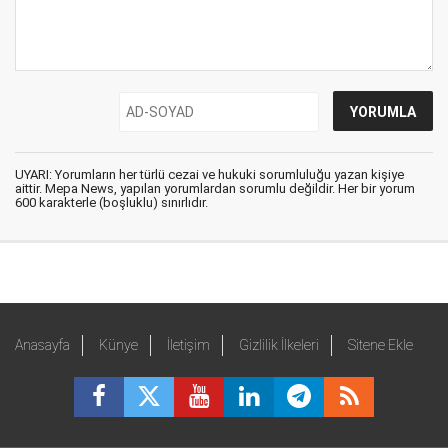
UYARI: Yorumların her türlü cezai ve hukuki sorumluluğu yazan kişiye
aittir. Mepa News, yapılan yorumlardan sorumlu değildir. Her bir yorum
600 karakterle (boşluklu) sınırlıdır.
Anasayfa
Künye
İletişim
Gizlilik İlkeleri
Sitene Ekle