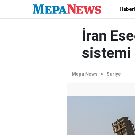
Haber
İran Es
sistemi
Mepa News
>
Suriye