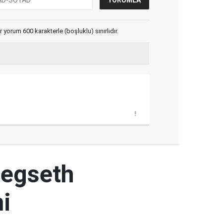
yorum 600 karakterle (boşluklu) sınırlıdır.
Hegseth
mi