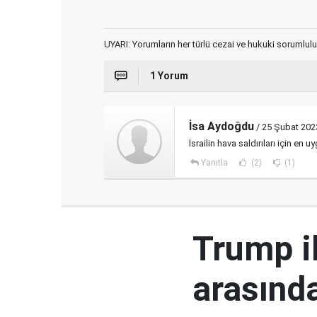
UYARI: Yorumların her türlü cezai ve hukuki sorumlulu
1 Yorum
İsa Aydoğdu
/ 25 Şubat 202
İsrailin hava saldırıları için e
Yanıtla
(2)
(1)
Trump i
arasında