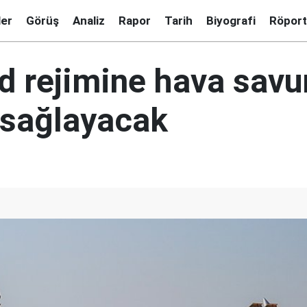
ler
Görüş
Analiz
Rapor
Tarih
Biyografi
Röport
ed rejimine hava sav
 sağlayacak