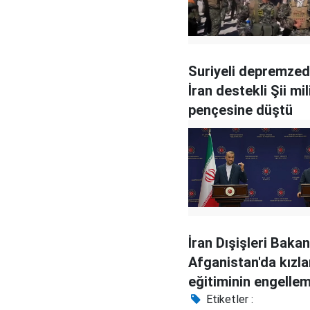
Suriyeli depremzed
İran destekli Şii mil
pençesine düştü
İran Dışişleri Bakan
Afganistan'da kızla
eğitiminin engelle
İslam'a aykırı
Etiketler :