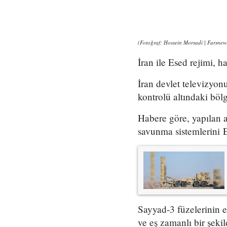
(Fotoğraf: Hossein Morsadi | Farsnew
İran ile Esed rejimi, 
İran devlet televizyon
kontrolü altındaki böl
Habere göre, yapılan 
savunma sistemlerini E
Sayyad-3 füzelerinin e
ve eş zamanlı bir şekil