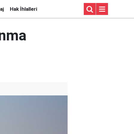
aj
Hak İhlalleri
unma