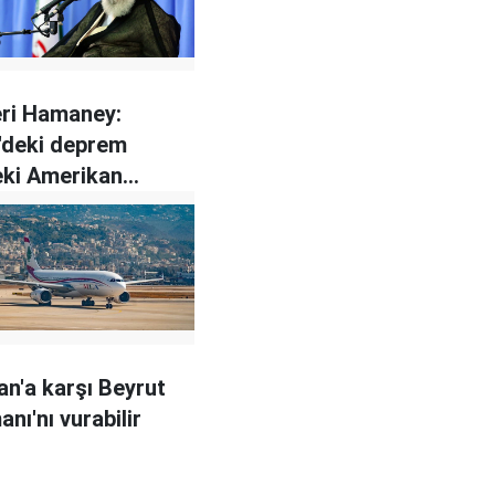
deri Hamaney:
'deki deprem
eki Amerikan
esine kıyasla
ir olay
İran'a karşı Beyrut
nı'nı vurabilir