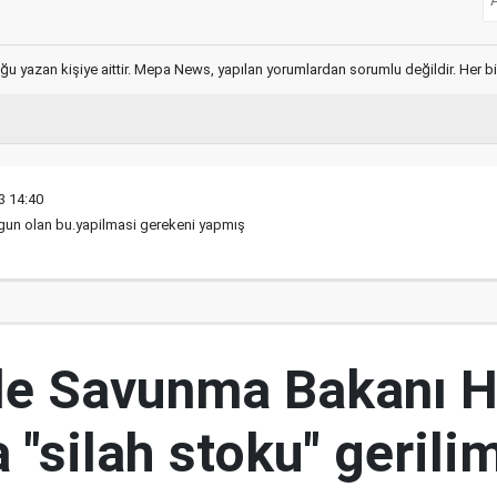
ğu yazan kişiye aittir. Mepa News, yapılan yorumlardan sorumlu değildir. Her bir 
3 14:40
n uygun olan bu.yapilmasi gerekeni yapmış
le Savunma Bakanı 
 "silah stoku" gerili