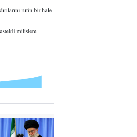
rılarını rutin bir hale
stekli milislere