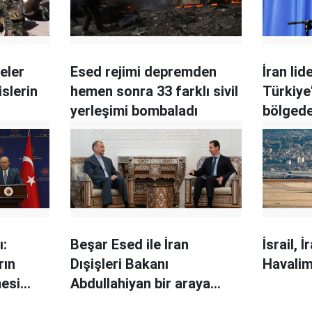
eler
Esed rejimi depremden
İran li
islerin
hemen sonra 33 farklı sivil
Türkiye
yerleşimi bombaladı
bölged
müdahal
küçük b
ı:
Beşar Esed ile İran
İsrail, 
rın
Dışişleri Bakanı
Havalima
mesi
Abdullahiyan bir araya
geldi