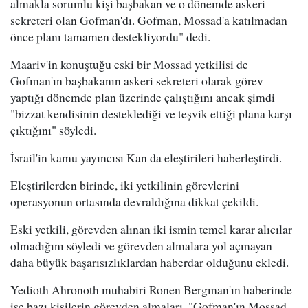
almakla sorumlu kişi başbakan ve o dönemde askeri
sekreteri olan Gofman'dı. Gofman, Mossad'a katılmadan
önce planı tamamen destekliyordu" dedi.
Maariv'in konuştuğu eski bir Mossad yetkilisi de
Gofman'ın başbakanın askeri sekreteri olarak görev
yaptığı dönemde plan üzerinde çalıştığını ancak şimdi
"bizzat kendisinin desteklediği ve teşvik ettiği plana karşı
çıktığını" söyledi.
İsrail'in kamu yayıncısı Kan da eleştirileri haberleştirdi.
Eleştirilerden birinde, iki yetkilinin görevlerini
operasyonun ortasında devraldığına dikkat çekildi.
Eski yetkili, görevden alınan iki ismin temel karar alıcılar
olmadığını söyledi ve görevden almalara yol açmayan
daha büyük başarısızlıklardan haberdar olduğunu ekledi.
Yedioth Ahronoth muhabiri Ronen Bergman'ın haberinde
ise bazı kişilerin görevden almaları, "Gofman'ın Mossad