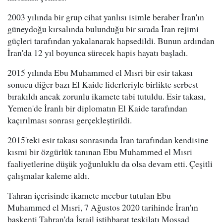
2003 yılında bir grup cihat yanlısı isimle beraber İran'ın
güneydoğu kırsalında bulunduğu bir sırada İran rejimi
güçleri tarafından yakalanarak hapsedildi. Bunun ardından
İran'da 12 yıl boyunca sürecek hapis hayatı başladı.
2015 yılında Ebu Muhammed el Mısri bir esir takası
sonucu diğer bazı El Kaide liderleriyle birlikte serbest
bırakıldı ancak zorunlu ikamete tabi tutuldu. Esir takası,
Yemen'de İranlı bir diplomatın El Kaide tarafından
kaçırılması sonrası gerçekleştirildi.
2015'teki esir takası sonrasında İran tarafından kendisine
kısmi bir özgürlük tanınan Ebu Muhammed el Mısri
faaliyetlerine düşük yoğunluklu da olsa devam etti. Çeşitli
çalışmalar kaleme aldı.
Tahran içerisinde ikamete mecbur tutulan Ebu
Muhammed el Mısri, 7 Ağustos 2020 tarihinde İran'ın
başkenti Tahran'da İsrail istihbarat teşkilatı Mossad