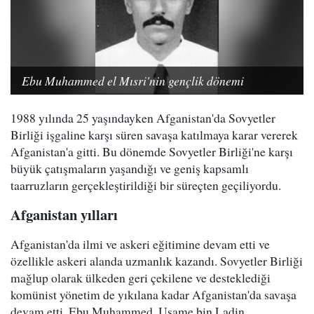
Ebu Muhammed el Mısri'nin gençlik dönemi
1988 yılında 25 yaşındayken Afganistan'da Sovyetler
Birliği işgaline karşı süren savaşa katılmaya karar vererek
Afganistan'a gitti. Bu dönemde Sovyetler Birliği'ne karşı
büyük çatışmaların yaşandığı ve geniş kapsamlı
taarruzların gerçekleştirildiği bir süreçten geçiliyordu.
Afganistan yılları
Afganistan'da ilmi ve askeri eğitimine devam etti ve
özellikle askeri alanda uzmanlık kazandı. Sovyetler Birliği
mağlup olarak ülkeden geri çekilene ve desteklediği
komünist yönetim de yıkılana kadar Afganistan'da savaşa
devam etti. Ebu Muhammed, Usame bin Ladin