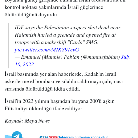
kontrol noktası yakınlarında İsrail güçlerince
öldürüldüğünü duyurdu.
IDF says the Palestinian suspect shot dead near
Halamish hurled a grenade and opened fire at
troops with a makeshift "Carlo" SMG.
pic.twitter.com/vMIKY91evG
— Emanuel (Mannie) Fabian (@manniefabian)
July
10, 2023
İsrail basınında yer alan haberlerde, Kadah'ın İsrail
askerlerine el bombası ve silahla saldırmaya çalışması
sırasında öldürüldüğü iddia edildi.
İsrail'in 2023 yılının başından bu yana 200'ü aşkın
Filistinliyi öldürdüğü ifade ediliyor.
Kaynak: Mepa News