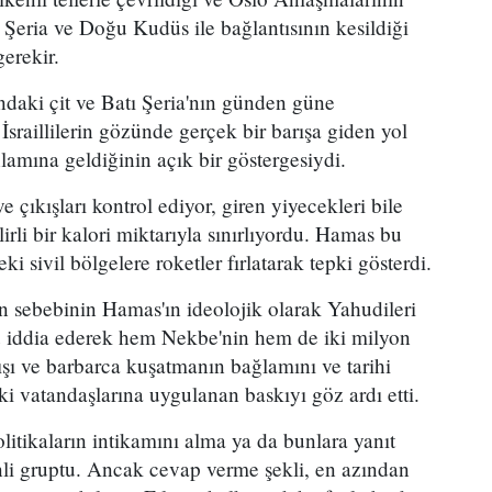
ı Şeria ve Doğu Kudüs ile bağlantısının kesildiği
gerekir.
ndaki çit ve Batı Şeria'nın günden güne
İsraillilerin gözünde gerçek bir barışa giden yol
nlamına geldiğinin açık bir göstergesiydi.
e çıkışları kontrol ediyor, giren yiyecekleri bile
rli bir kalori miktarıyla sınırlıyordu. Hamas bu
eki sivil bölgelere roketler fırlatarak tepki gösterdi.
rın sebebinin Hamas'ın ideolojik olarak Yahudileri
 iddia ederek hem Nekbe'nin hem de iki milyon
ışı ve barbarca kuşatmanın bağlamını ve tarihi
eki vatandaşlarına uygulanan baskıyı göz ardı etti.
itikaların intikamını alma ya da bunlara yanıt
inli gruptu. Ancak cevap verme şekli, en azından