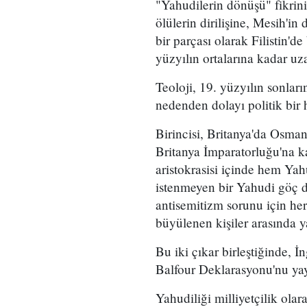
"Yahudilerin dönüşü" fikrini 
ölülerin dirilişine, Mesih'
bir parçası olarak Filistin'
yüzyılın ortalarına kadar uz
Teoloji, 19. yüzyılın sonlar
nedenden dolayı politik bir h
Birincisi, Britanya'da Osma
Britanya İmparatorluğu'na kat
aristokrasisi içinde hem Yah
istenmeyen bir Yahudi göç d
antisemitizm sorunu için her
büyülenen kişiler arasında 
Bu iki çıkar birleştiğinde, İ
Balfour Deklarasyonu'nu yay
Yahudiliği milliyetçilik ol