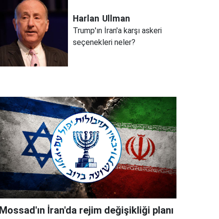
Harlan
Ullman
Trump'ın İran'a karşı askeri
seçenekleri neler?
Mossad'ın İran'da rejim değişikliği planı