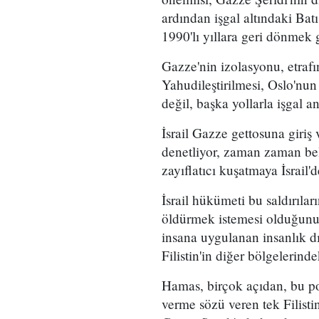
ardından işgal altındaki Bat
1990'lı yıllara geri dönmek 
Gazze'nin izolasyonu, etrafı
Yahudileştirilmesi, Oslo'nun 
değil, başka yollarla işgal a
İsrail Gazze gettosuna giriş v
denetliyor, zaman zaman beli
zayıflatıcı kuşatmaya İsrail'd
İsrail hükümeti bu saldırıla
öldürmek istemesi olduğunu
insana uygulanan insanlık d
Filistin'in diğer bölgelerind
Hamas, birçok açıdan, bu pol
verme sözü veren tek Filist