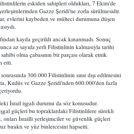
ilistinlilerin eskiden sahipleri oldukları, 7 Ekim'de
 yerleşimlerinden Gazze Şeridi'ne zorla sürülmesidir.
lar, evlerini kaybeden ve mülteci durumuna düşen
çasıydı.
afından kayda geçirildi ancak kınanmadı. Sonuç
ca az sayıda yerli Filistinlinin kalmasıyla tarihi
 sahibi olma çabasının bir parçası olarak etnik
 etti.
sonrasında 300.000 Filistinlinin sınır dışı edilmesini
ia, Kudüs ve Gazze Şeridi'nden 600.000'den fazla
içeriyordu.
eki İsrail işgali durumu da söz konusudur.
gal güçleri bu topraklardaki Filistinlilere sürekli
onları İsrailli yerleşimciler ve güvenlik güçleri
uz bıraktı ve yüz binlercesini hapsetti.