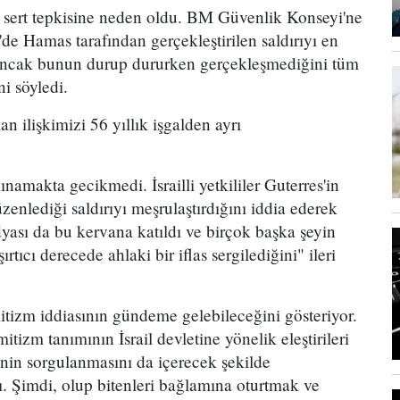
in sert tepkisine neden oldu. BM Güvenlik Konseyi'ne
de Hamas tarafından gerçekleştirilen saldırıyı en
ı ancak bunun durup dururken gerçekleşmediğini tüm
i söyledi.
n ilişkimizi 56 yıllık işgalden ayrı
namakta gecikmedi. İsrailli yetkililer Guterres'in
zenlediği saldırıyı meşrulaştırdığını iddia ederek
 medyası da bu kervana katıldı ve birçok başka şeyin
rtıcı derecede ahlaki bir iflas sergilediğini" ileri
mitizm iddiasının gündeme gelebileceğini gösteriyor.
mitizm tanımının İsrail devletine yönelik eleştirileri
inin sorgulanmasını da içerecek şekilde
tı. Şimdi, olup bitenleri bağlamına oturtmak ve