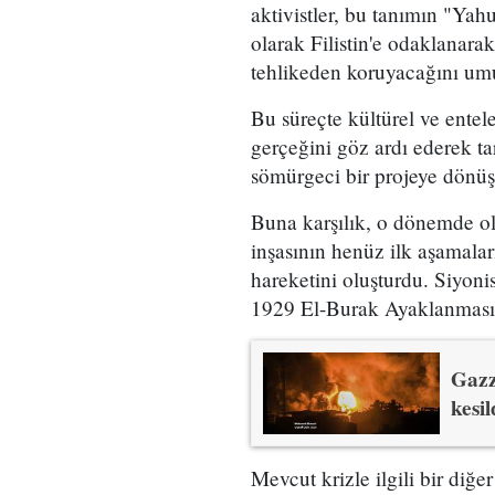
aktivistler, bu tanımın "Ya
olarak Filistin'e odaklanara
tehlikeden koruyacağını um
Bu süreçte kültürel ve entele
gerçeğini göz ardı ederek ta
sömürgeci bir projeye dönüş
Buna karşılık, o dönemde ol
inşasının henüz ilk aşamala
hareketini oluşturdu. Siyoni
1929 El-Burak Ayaklanması 
Gazz
kesil
Mevcut krizle ilgili bir diğer