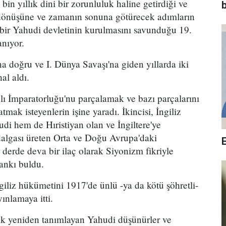
bin yıllık dini bir zorunluluk haline getirdiği ve
b
in dönüşüne ve zamanın sonuna götürecek adımların
de bir Yahudi devletinin kurulmasını savunduğu 19.
anıyor.
ına doğru ve I. Dünya Savaşı'na giden yıllarda iki
al aldı.
nlı İmparatorluğu'nu parçalamak ve bazı parçalarını
mak isteyenlerin işine yaradı. İkincisi, İngiliz
udi hem de Hıristiyan olan ve İngiltere'ye
algası üreten Orta ve Doğu Avrupa'daki
 derde deva bir ilaç olarak Siyonizm fikriyle
yankı buldu.
ngiliz hükümetini 1917'de ünlü -ya da kötü şöhretli-
ınlamaya itti.
arak yeniden tanımlayan Yahudi düşünürler ve