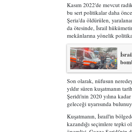
Kasım 2022'de mevcut radik
bu sert politikalar daha önce
Şeria'da öldürülen, yaralanan
da ötesinde, İsrail hükümet
mekânlarına yönelik politikal
İsra
bomb
Son olarak, nüfusun neredey
yıldır süren kuşatmanın tar
Şeridi'nin 2020 yılına kada
geleceği uyarısında bulunuy
Kuşatmanın, İsrail'in bölged
kazandığı seçimlere tepki o
önemlisi, Gazze Şeridi'nin d