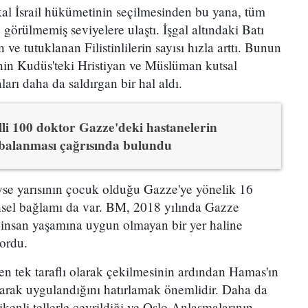
al İsrail hükümetinin seçilmesinden bu yana, tüm
 görülmemiş seviyelere ulaştı. İşgal altındaki Batı
 ve tutuklanan Filistinlilerin sayısı hızla arttı. Bunun
inin Kudüs'teki Hristiyan ve Müslüman kutsal
arı daha da saldırgan bir hal aldı.
illi 100 doktor Gazze'deki hastanelerin
alanması çağrısında bulundu
se yarısının çocuk olduğu Gazze'ye yönelik 16
ihsel bağlamı da var. BM, 2018 yılında Gazze
r insan yaşamına uygun olmayan bir yer haline
ordu.
en tek taraflı olarak çekilmesinin ardından Hamas'ın
larak uygulandığını hatırlamak önemlidir. Daha da
ikenli tellerle çevrildiği ve Oslo Anlaşmalarının