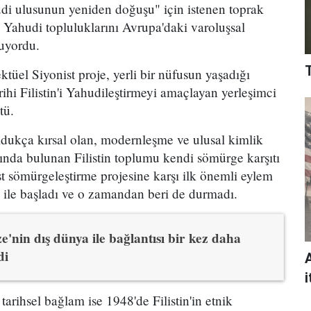
hudi ulusunun yeniden doğuşu" için istenen toprak
k Yahudi topluluklarını Avrupa'daki varoluşsal
uyordu.
ktüel Siyonist proje, yerli bir nüfusun yaşadığı
rihi Filistin'i Yahudileştirmeyi amaçlayan yerleşimci
tü.
dukça kırsal olan, modernleşme ve ulusal kimlik
rında bulunan Filistin toplumu kendi sömürge karşıtı
st sömürgeleştirme projesine karşı ilk önemli eylem
ile başladı ve o zamandan beri de durmadı.
e'nin dış dünya ile bağlantısı bir kez daha
di
i
 tarihsel bağlam ise 1948'de Filistin'in etnik