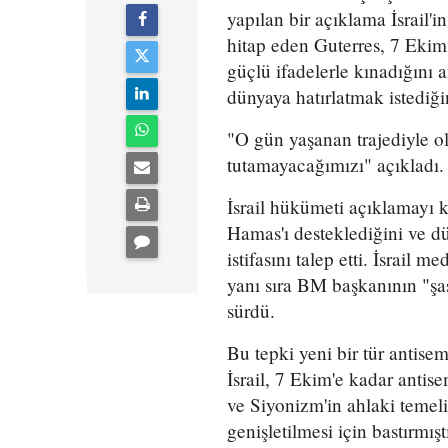
yapılan bir açıklama İsrail'
hitap eden Guterres, 7 Ekim'
güçlü ifadelerle kınadığın
dünyaya hatırlatmak istediğin
"O gün yaşanan trajediyle ola
tutamayacağımızı" açıkladı.
İsrail hükümeti açıklamayı kı
Hamas'ı desteklediğini ve dü
istifasını talep etti. İsrail
yanı sıra BM başkanının "şaşı
sürdü.
Bu tepki yeni bir tür antise
İsrail, 7 Ekim'e kadar antise
ve Siyonizm'in ahlaki temel
genişletilmesi için bastırmış