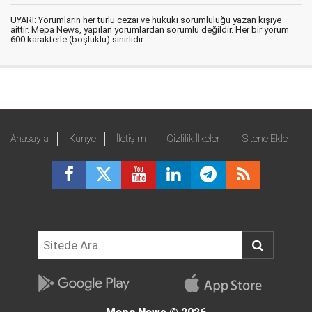
UYARI: Yorumların her türlü cezai ve hukuki sorumluluğu yazan kişiye
aittir. Mepa News, yapılan yorumlardan sorumlu değildir. Her bir yorum
600 karakterle (boşluklu) sınırlıdır.
Anasayfa
Künye
İletişim
Gizlilik İlkeleri
Sitene Ekle