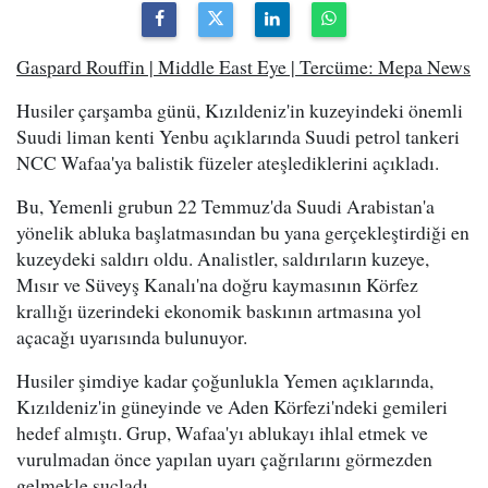
Gaspard Rouffin | Middle East Eye | Tercüme: Mepa News
Husiler çarşamba günü, Kızıldeniz'in kuzeyindeki önemli
Suudi liman kenti Yenbu açıklarında Suudi petrol tankeri
NCC Wafaa'ya balistik füzeler ateşlediklerini açıkladı.
Bu, Yemenli grubun 22 Temmuz'da Suudi Arabistan'a
yönelik abluka başlatmasından bu yana gerçekleştirdiği en
kuzeydeki saldırı oldu. Analistler, saldırıların kuzeye,
Mısır ve Süveyş Kanalı'na doğru kaymasının Körfez
krallığı üzerindeki ekonomik baskının artmasına yol
açacağı uyarısında bulunuyor.
Husiler şimdiye kadar çoğunlukla Yemen açıklarında,
Kızıldeniz'in güneyinde ve Aden Körfezi'ndeki gemileri
hedef almıştı. Grup, Wafaa'yı ablukayı ihlal etmek ve
vurulmadan önce yapılan uyarı çağrılarını görmezden
gelmekle suçladı.