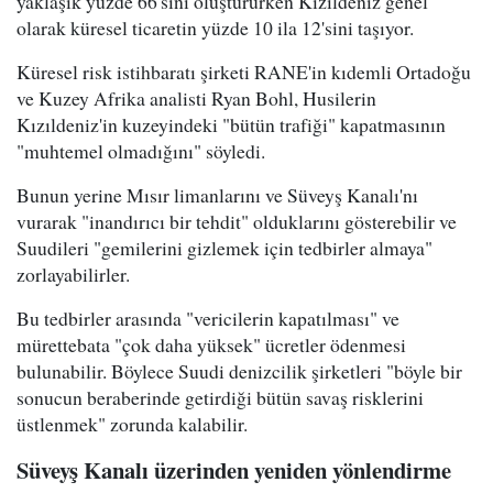
yaklaşık yüzde 66'sını oluştururken Kızıldeniz genel
olarak küresel ticaretin yüzde 10 ila 12'sini taşıyor.
Küresel risk istihbaratı şirketi RANE'in kıdemli Ortadoğu
ve Kuzey Afrika analisti Ryan Bohl, Husilerin
Kızıldeniz'in kuzeyindeki "bütün trafiği" kapatmasının
"muhtemel olmadığını" söyledi.
Bunun yerine Mısır limanlarını ve Süveyş Kanalı'nı
vurarak "inandırıcı bir tehdit" olduklarını gösterebilir ve
Suudileri "gemilerini gizlemek için tedbirler almaya"
zorlayabilirler.
Bu tedbirler arasında "vericilerin kapatılması" ve
mürettebata "çok daha yüksek" ücretler ödenmesi
bulunabilir. Böylece Suudi denizcilik şirketleri "böyle bir
sonucun beraberinde getirdiği bütün savaş risklerini
üstlenmek" zorunda kalabilir.
Süveyş Kanalı üzerinden yeniden yönlendirme