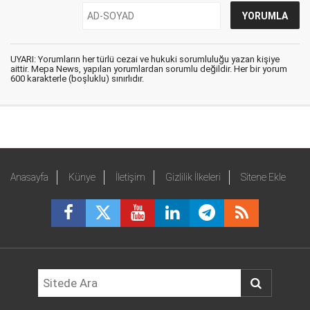
UYARI: Yorumların her türlü cezai ve hukuki sorumluluğu yazan kişiye
aittir. Mepa News, yapılan yorumlardan sorumlu değildir. Her bir yorum
600 karakterle (boşluklu) sınırlıdır.
Anasayfa
Künye
İletişim
Gizlilik İlkeleri
Sitene Ekle