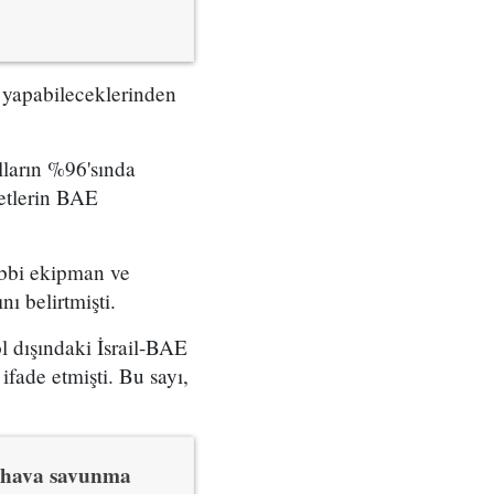
 yapabileceklerinden
lların %96'sında
ketlerin BAE
ıbbi ekipman ve
ı belirtmişti.
 dışındaki İsrail-BAE
ifade etmişti. Bu sayı,
8 hava savunma