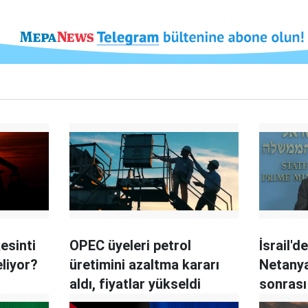
esinti
OPEC üyeleri petrol
İsrail'
liyor?
üretimini azaltma kararı
Netanya
aldı, fiyatlar yükseldi
sonrası
düzenle