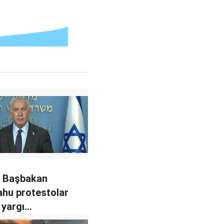
de Başbakan
hu protestolar
 yargı
mesini askıya aldı