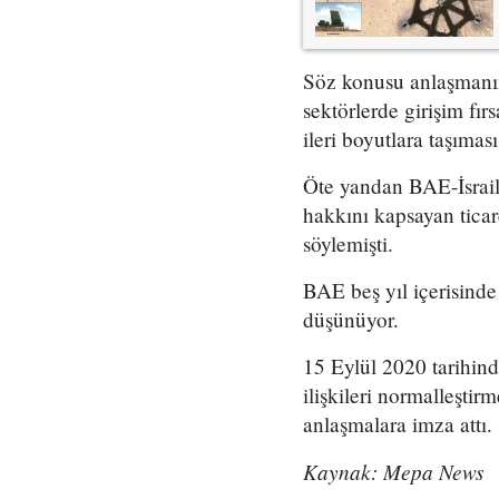
Söz konusu anlaşmanın,
sektörlerde girişim fı
ileri boyutlara taşımas
Öte yandan BAE-İsrail 
hakkını kapsayan ticare
söylemişti.
BAE beş yıl içerisinde 
düşünüyor.
15 Eylül 2020 tarihi
ilişkileri normalleştir
anlaşmalara imza attı.
Kaynak: Mepa News