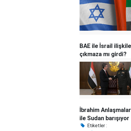
BAE ile İsrail ilişkile
çıkmaza mı girdi?
İbrahim Anlaşmaları:
ile Sudan barışıyor
Etiketler :