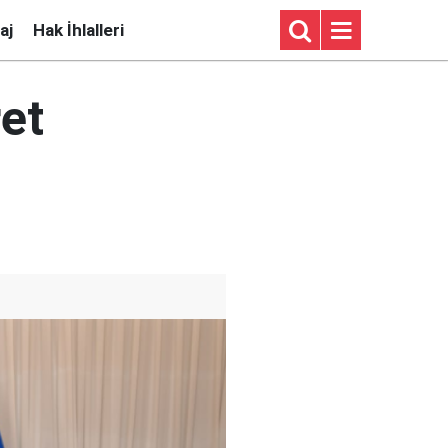
aj
Hak İhlalleri
ret