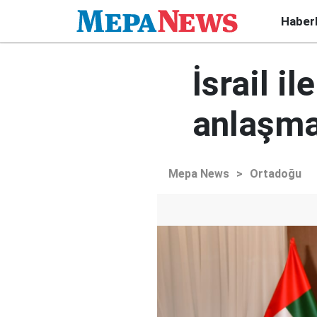
Haber
İsrail i
anlaşma
Mepa News
>
Ortadoğu