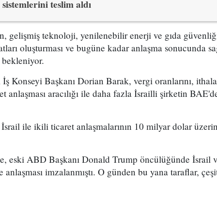
sistemlerini teslim aldı
 gelişmiş teknoloji, yenilenebilir enerji ve gıda güvenli
rsatları oluşturması ve bugüne kadar anlaşma sonucunda s
ı bekleniyor.
İş Konseyi Başkanı Dorian Barak, vergi oranlarını, ithalat
t anlaşması aracılığı ile daha fazla İsrailli şirketin BAE'd
İsrail ile ikili ticaret anlaşmalarının 10 milyar dolar üzer
nde, eski ABD Başkanı Donald Trump öncülüğünde İsrail 
me anlaşması imzalanmıştı. O günden bu yana taraflar, çeşitl