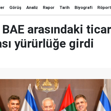
ler
Görüş
Analiz
Rapor
Tarih
Biyografi
Röport
le BAE arasındaki tica
sı yürürlüğe girdi