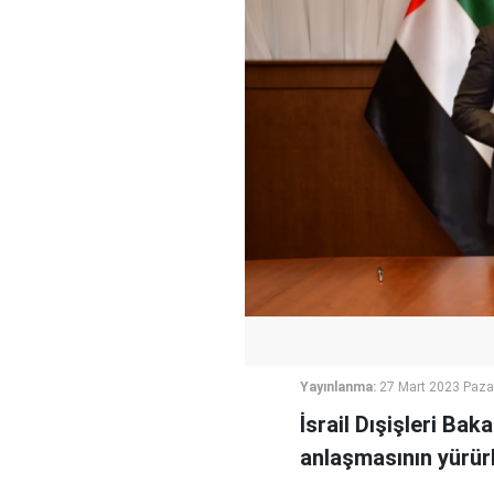
Yayınlanma:
27 Mart 2023 Paza
İsrail Dışişleri Bak
anlaşmasının yürürl