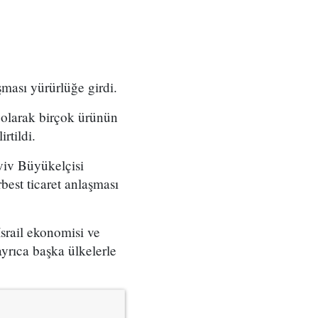
şması yürürlüğe girdi.
ı olarak birçok ürünün
rtildi.
viv Büyükelçisi
est ticaret anlaşması
İsrail ekonomisi ve
yrıca başka ülkelerle