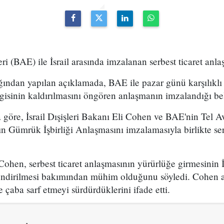
ri (BAE) ile İsrail arasında imzalanan serbest ticaret anla
lığından yapılan açıklamada, BAE ile pazar günü karşılıkl
sinin kaldırılmasını öngören anlaşmanın imzalandığı beli
göre, İsrail Dışişleri Bakanı Eli Cohen ve BAE'nin Tel A
Gümrük İşbirliği Anlaşmasını imzalamasıyla birlikte serb
 Cohen, serbest ticaret anlaşmasının yürürlüğe girmesinin 
çlendirilmesi bakımından mühim olduğunu söyledi. Cohen a
çaba sarf etmeyi sürdürdüklerini ifade etti.