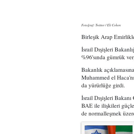
Fotoğraf: Twitter / Eli Cohen
Birleşik Arap Emirlikle
İsrail Dışişleri Bakan
%96'sında gümrük vergi
Bakanlık açıklamasına 
Muhammed el Haca'nın 
da yürürlüğe girdi.
İsrail Dışişleri Bakanı
BAE ile ilişkileri gü
de normalleşmek üzere 