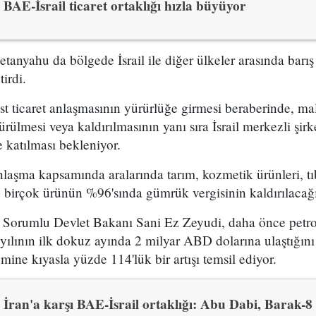
BAE-İsrail ticaret ortaklığı hızla büyüyor
nyahu da bölgede İsrail ile diğer ülkeler arasında barış
irdi.
est ticaret anlaşmasının yürürlüğe girmesi beraberinde, ma
rülmesi veya kaldırılmasının yanı sıra İsrail merkezli şir
e katılması bekleniyor.
nlaşma kapsamında aralarında tarım, kozmetik ürünleri, t
 birçok ürünün %96'sında gümrük vergisinin kaldırılacağın
 Sorumlu Devlet Bakanı Sani Ez Zeyudi, daha önce petrol
yılının ilk dokuz ayında 2 milyar ABD dolarına ulaştığını 
mine kıyasla yüzde 114'lük bir artışı temsil ediyor.
İran'a karşı BAE-İsrail ortaklığı: Abu Dabi, Barak-