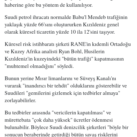
haberine göre bu yöntem de kullanılıyor.
Suudi petrol ihracatı normalde Babu'l Mendeb trafiğinin
yaklaşık yüzde 66'sını oluştururken Kızıldeniz genel
olarak küresel ticaretin yüzde 10 ila 12'sini taşıyor.
Küresel risk istihbaratı şirketi RANE'in kıdemli Ortadoğu
ve Kuzey Afrika analisti Ryan Bohl, Husilerin
Kızıldeniz'in kuzeyindeki "bütün trafiği" kapatmasının
"muhtemel olmadığını" söyledi.
Bunun yerine Mısır limanlarını ve Süveyş Kanalı'nı
vurarak "inandırıcı bir tehdit" olduklarını gösterebilir ve
Suudileri "gemilerini gizlemek için tedbirler almaya"
zorlayabilirler.
Bu tedbirler arasında "vericilerin kapatılması" ve
mürettebata "çok daha yüksek" ücretler ödenmesi
bulunabilir. Böylece Suudi denizcilik şirketleri "böyle bir
sonucun beraberinde getirdiği bütün savaş risklerini