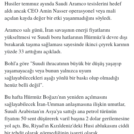
Husiler temmuz ayında Saudi Aramco tesislerini hedef
aldı ancak CEO Amin Nasser operasyonel veya mali
açıdan kayda değer bir etki yaşanmadığını söyledi.
Aramco salı günü, İran savaşının enerji fiyatlarını
yükseltmesi ve Suudi boru hatlarının Hürmüz'ü devre dışı
bırakarak taşıma sağlaması sayesinde ikinci çeyrek karının
yüzde 33 arttığını açıkladı.
Bohl'a göre "Suudi ihracatının büyük bir düşüş yaşayıp
yaşamayacağı veya bunun yalnızca uyum
sağlayabilecekleri aşağı yönlü bir baskı olup olmadığı
henüz belli değil".
Bu hafta Hürmüz Boğazı'nın yeniden açılmasını
sağlayabilecek İran-Umman anlaşmasına ilişkin umutlar,
Suudi Arabistan'ın Asya'ya sattığı ana petrol türünün
fiyatını 50 sent düşürerek varil başına 2 dolar gerilemesine
yol açtı. Bu, Riyad'ın Kızıldeniz'deki Husi ablukasını ciddi
bir tehdit olarak görmediğinin işareti olarak