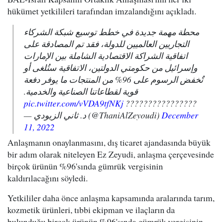
hükümet yetkilileri tarafından imzalandığını açıkladı.
محطة مهمة جديدة في خطط توسيع شبكة الشركاء
التجاريين العالميين للدولة، فقد تم المصادقة على
اتفاقية الشراكة الاقتصادية الشاملة بين الإمارات
وإسرائيل من حكومتي الدولتين، الاتفاقية ستُلغى أو
تٌخفض الرسوم على 96% من المنتجات ما يوفر دفعة
قوية لقطاعاتنا الصناعية والخدمية.
pic.twitter.com/vVDA9tfNKj
????????????????
— د. ثاني الزيودي (@ThaniAlZeyoudi)
December
11, 2022
Anlaşmanın onaylanmasını, dış ticaret ajandasında büyük
bir adım olarak niteleyen Ez Zeyudi, anlaşma çerçevesinde
birçok ürünün %96'sında gümrük vergisinin
kaldırılacağını söyledi.
Yetkililer daha önce anlaşma kapsamında aralarında tarım,
kozmetik ürünleri, tıbbi ekipman ve ilaçların da
bulunduğu birçok ürünün %96'sında gümrük vergisinin