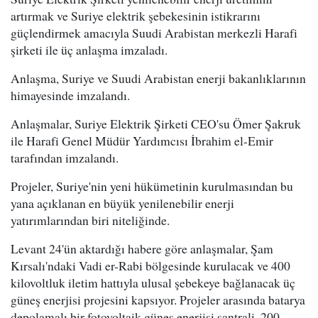
artırmak ve Suriye elektrik şebekesinin istikrarını
güçlendirmek amacıyla Suudi Arabistan merkezli Harafi
şirketi ile üç anlaşma imzaladı.
Anlaşma, Suriye ve Suudi Arabistan enerji bakanlıklarının
himayesinde imzalandı.
Anlaşmalar, Suriye Elektrik Şirketi CEO'su Ömer Şakruk
ile Harafi Genel Müdür Yardımcısı İbrahim el-Emir
tarafından imzalandı.
Projeler, Suriye'nin yeni hükümetinin kurulmasından bu
yana açıklanan en büyük yenilenebilir enerji
yatırımlarından biri niteliğinde.
Levant 24'ün aktardığı habere göre anlaşmalar, Şam
Kırsalı'ndaki Vadi er-Rabi bölgesinde kurulacak ve 400
kilovoltluk iletim hattıyla ulusal şebekeye bağlanacak üç
güneş enerjisi projesini kapsıyor. Projeler arasında batarya
depolamalı bir fotovoltaik güneş enerjisi santrali, 200