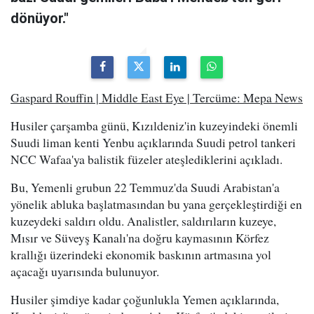
dönüyor."
Gaspard Rouffin | Middle East Eye | Tercüme: Mepa News
Husiler çarşamba günü, Kızıldeniz'in kuzeyindeki önemli
Suudi liman kenti Yenbu açıklarında Suudi petrol tankeri
NCC Wafaa'ya balistik füzeler ateşlediklerini açıkladı.
Bu, Yemenli grubun 22 Temmuz'da Suudi Arabistan'a
yönelik abluka başlatmasından bu yana gerçekleştirdiği en
kuzeydeki saldırı oldu. Analistler, saldırıların kuzeye,
Mısır ve Süveyş Kanalı'na doğru kaymasının Körfez
krallığı üzerindeki ekonomik baskının artmasına yol
açacağı uyarısında bulunuyor.
Husiler şimdiye kadar çoğunlukla Yemen açıklarında,