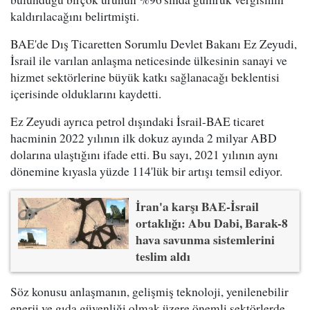
kaldırılacağını belirtmişti.
BAE'de Dış Ticaretten Sorumlu Devlet Bakanı Ez Zeyudi,
İsrail ile varılan anlaşma neticesinde ülkesinin sanayi ve
hizmet sektörlerine büyük katkı sağlanacağı beklentisi
içerisinde olduklarını kaydetti.
Ez Zeyudi ayrıca petrol dışındaki İsrail-BAE ticaret
hacminin 2022 yılının ilk dokuz ayında 2 milyar ABD
dolarına ulaştığını ifade etti. Bu sayı, 2021 yılının aynı
dönemine kıyasla yüzde 114'lük bir artışı temsil ediyor.
İran'a karşı BAE-İsrail
ortaklığı: Abu Dabi, Barak-8
hava savunma sistemlerini
teslim aldı
Söz konusu anlaşmanın, gelişmiş teknoloji, yenilenebilir
enerji ve gıda güvenliği olmak üzere önemli sektörlerde