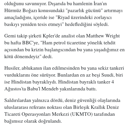
olduğunu savunuyor. Dışarıda bu hamlenin İran'ın
Hürmüz Boğazı konusundaki "pazarlık gücünü" artırmayı
amaçladığını, içeride ise "Riyad üzerindeki zorlayıcı
baskıyı yeniden tesis etmeyi" hedeflediğini söyledi.
Gemi takip şirketi Kpler'de analist olan Matthew Wright
bu hafta BBC'ye, "Ham petrol ticaretine yönelik tehdit
açısından bu krizin başlangıcından bu yana yaşadığımız en
kötü dönemdeyiz" dedi.
Husiler, ablukanın ilan edilmesinden bu yana sekiz tankeri
vurduklarını öne sürüyor. Bunlardan en az beşi Suudi, biri
ise Hindistan bayraklıydı. Hindistan bayraklı tanker 4
Ağustos'ta Babu'l Mendeb yakınlarında battı.
Saldırılardan yalnızca dördü, deniz güvenliği olaylarında
uluslararası referans noktası olan Birleşik Krallık Deniz
Ticareti Operasyonları Merkezi (UKMTO) tarafından
bağımsız olarak doğrulandı.