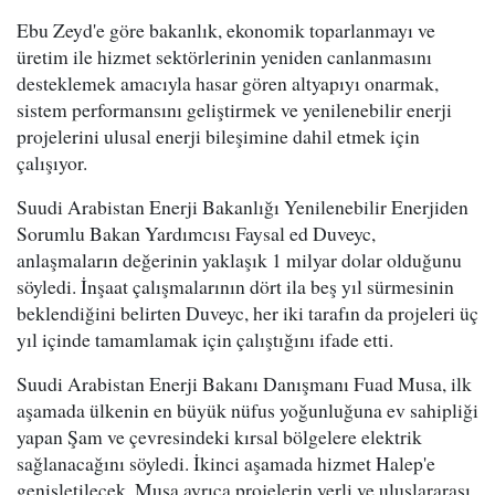
Ebu Zeyd'e göre bakanlık, ekonomik toparlanmayı ve
üretim ile hizmet sektörlerinin yeniden canlanmasını
desteklemek amacıyla hasar gören altyapıyı onarmak,
sistem performansını geliştirmek ve yenilenebilir enerji
projelerini ulusal enerji bileşimine dahil etmek için
çalışıyor.
Suudi Arabistan Enerji Bakanlığı Yenilenebilir Enerjiden
Sorumlu Bakan Yardımcısı Faysal ed Duveyc,
anlaşmaların değerinin yaklaşık 1 milyar dolar olduğunu
söyledi. İnşaat çalışmalarının dört ila beş yıl sürmesinin
beklendiğini belirten Duveyc, her iki tarafın da projeleri üç
yıl içinde tamamlamak için çalıştığını ifade etti.
Suudi Arabistan Enerji Bakanı Danışmanı Fuad Musa, ilk
aşamada ülkenin en büyük nüfus yoğunluğuna ev sahipliği
yapan Şam ve çevresindeki kırsal bölgelere elektrik
sağlanacağını söyledi. İkinci aşamada hizmet Halep'e
genişletilecek. Musa ayrıca projelerin yerli ve uluslararası