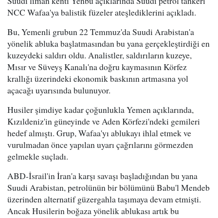
Suudi liman kenti Yenbu açıklarında Suudi petrol tankeri
NCC Wafaa'ya balistik füzeler ateşlediklerini açıkladı.
Bu, Yemenli grubun 22 Temmuz'da Suudi Arabistan'a
yönelik abluka başlatmasından bu yana gerçekleştirdiği en
kuzeydeki saldırı oldu. Analistler, saldırıların kuzeye,
Mısır ve Süveyş Kanalı'na doğru kaymasının Körfez
krallığı üzerindeki ekonomik baskının artmasına yol
açacağı uyarısında bulunuyor.
Husiler şimdiye kadar çoğunlukla Yemen açıklarında,
Kızıldeniz'in güneyinde ve Aden Körfezi'ndeki gemileri
hedef almıştı. Grup, Wafaa'yı ablukayı ihlal etmek ve
vurulmadan önce yapılan uyarı çağrılarını görmezden
gelmekle suçladı.
ABD-İsrail'in İran'a karşı savaşı başladığından bu yana
Suudi Arabistan, petrolünün bir bölümünü Babu'l Mendeb
üzerinden alternatif güzergahla taşımaya devam etmişti.
Ancak Husilerin boğaza yönelik ablukası artık bu