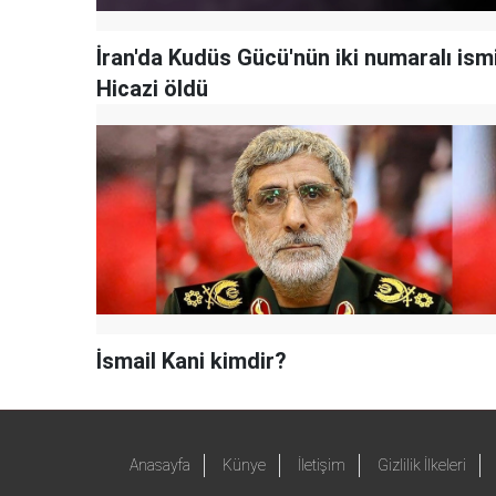
İran'da Kudüs Gücü'nün iki numaralı ism
Hicazi öldü
İsmail Kani kimdir?
Anasayfa
Künye
İletişim
Gizlilik İlkeleri