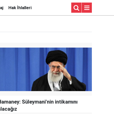
aj
Hak İhlalleri
Hamaney: Süleymani'nin intikamını
alacağız