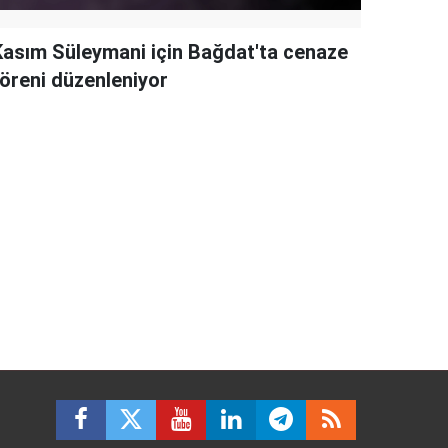
Kasım Süleymani için Bağdat'ta cenaze
töreni düzenleniyor